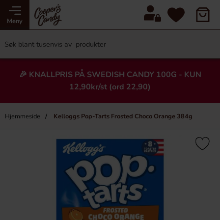
Meny
🎉 KNALLPRIS PÅ SWEDISH CANDY 100G - KUN
12,90kr/st (ord 22,90)
Hjemmeside
Kelloggs Pop-Tarts Frosted Choco Orange 384g
×
Heading
-75%