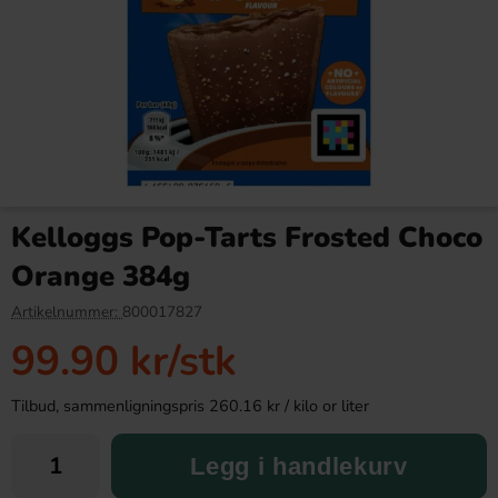
Stranger Things Toaster Tarts
Starbucks Proteindrink -
Chocolate & Red Cherry 280g
Caramel Hazelnut Flavour
Kelloggs Pop-Tarts Frosted Choco
330ml(BF:22-06-2026)
24.90 kr
39.91 kr
99.90 kr
Orange 384g
Köp
Köp
Artikelnummer:
800017827
99.90 kr
/stk
Tilbud, sammenligningspris 260.16 kr / kilo or liter
Legg i handlekurv