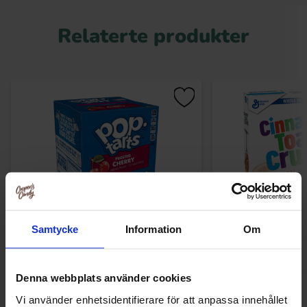
Relaterte produkter
Samtycke
Information
Om
Kelloggs Pop-Tarts Frosted Cherry 384g
Cinnamon Toast C
354
Denna webbplats använder cookies
89.90 kr
119.90
Vi använder enhetsidentifierare för att anpassa innehållet