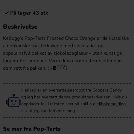
På lager 43 stk
Beskrivelse
Kellogg's
Pop-Tarts Frosted Choco Orange er de
klassiske
amerikanske
toasterkakene med sjokolade-
og
appelsinsfyll
dekket av
sjokoladeglasur – uten
kunstige
farger eller
aromaer. Varm dem i
brødristeren eller spis
dem
rett fra pakken.
🍊🍫🇺🇸
Hei! Jeg er en oversettelsesrobot fra Coopers Candy,
og jeg har oversatt denne produktbeskrivelsen. Hvis du
oppdager feil i teksten, vær så snill å gi
tilbakemelding
slik at jeg kan forbedre meg.
Se mer fra Pop-Tarts