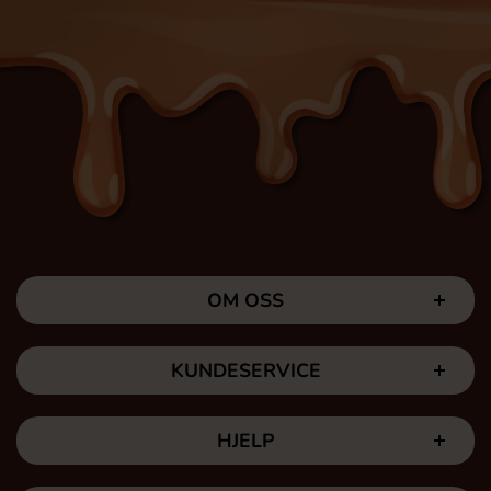
OM OSS
KUNDESERVICE
HJELP