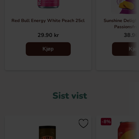
Red Bull Energy White Peach 25cl
Sunshine Deligh
Passionsfru
29.90 kr
38.90
Kjøp
Kjø
Sist vist
-8%