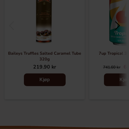
Baileys Truffles Salted Caramel Tube
7up Tropical 3
320g
219.90 kr
67
741.60 kr
Kjøp
Kjø