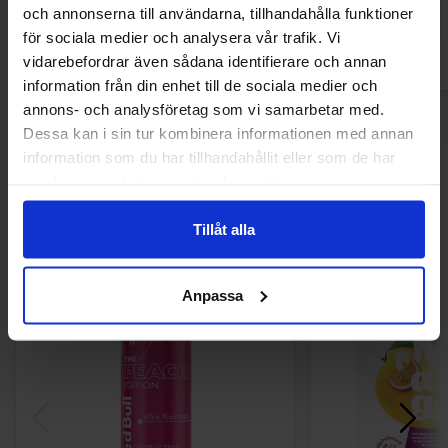
och annonserna till användarna, tillhandahålla funktioner
Kjøp
Kjø
för sociala medier och analysera vår trafik. Vi
vidarebefordrar även sådana identifierare och annan
information från din enhet till de sociala medier och
annons- och analysföretag som vi samarbetar med.
Dessa kan i sin tur kombinera informationen med annan
information som du har tillhandahållit eller som de har
Andre kjøpte også
samlat in när du har använt deras tjänster.
Tillåt alla
Anpassa