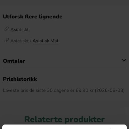
Utforsk flere lignende
Asiatiskt
Asiatiskt /
Asiatisk Mat
Omtaler
Dette produktet har ingen anmeldelser
Prishistorikk
Laveste pris de siste 30 dagene er 69.90 kr (2026-08-08)
Relaterte produkter