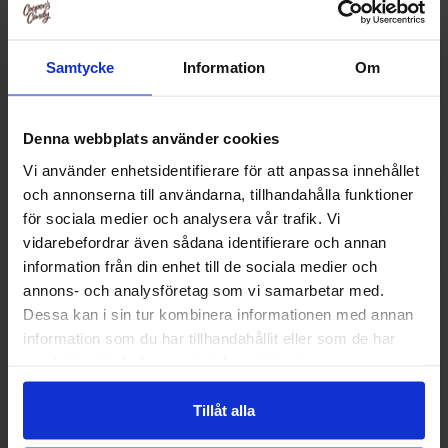
Samtycke
Information
Om
Denna webbplats använder cookies
Vi använder enhetsidentifierare för att anpassa innehållet
och annonserna till användarna, tillhandahålla funktioner
för sociala medier och analysera vår trafik. Vi
vidarebefordrar även sådana identifierare och annan
information från din enhet till de sociala medier och
annons- och analysföretag som vi samarbetar med.
Rabokki Ramen Rice Cake Cup Hot &
FSG Garlic and Ch
Spicy 145g
210
Dessa kan i sin tur kombinera informationen med annan
75.90 kr
62.91
information som du har tillhandahållit eller som de har
samlat in när du har använt deras tjänster.
Kjøp
Kjø
Tillåt alla