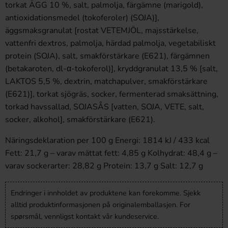
torkat ÄGG 10 %, salt, palmolja, färgämne (marigold),
antioxidationsmedel (tokoferoler) (SOJA)],
äggsmaksgranulat [rostat VETEMJÖL, majsstärkelse,
vattenfri dextros, palmolja, härdad palmolja, vegetabiliskt
protein (SOJA), salt, smakförstärkare (E621), färgämnen
(betakaroten, dl-α-tokoferol)], kryddgranulat 13,5 % [salt,
LAKTOS 5,5 %, dextrin, matchapulver, smakförstärkare
(E621)], torkat sjögräs, socker, fermenterad smaksättning,
torkad havssallad, SOJASÅS [vatten, SOJA, VETE, salt,
socker, alkohol], smakförstärkare (E621).
Näringsdeklaration per 100 g Energi: 1814 kJ / 433 kcal
Fett: 21,7 g – varav mättat fett: 4,85 g Kolhydrat: 48,4 g –
varav sockerarter: 28,82 g Protein: 13,7 g Salt: 12,7 g
Endringer i innholdet av produktene kan forekomme. Sjekk
alltid produktinformasjonen på originalemballasjen. For
spørsmål, vennligst kontakt vår kundeservice.