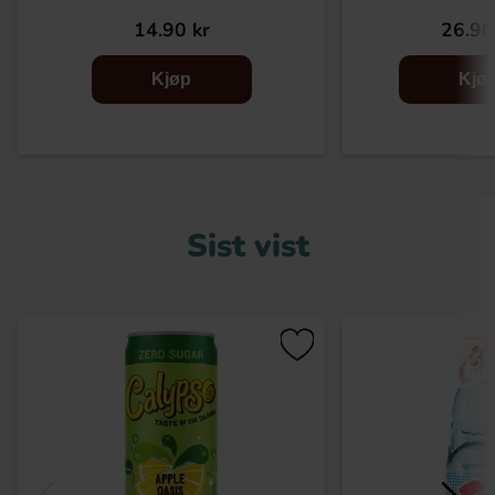
14.90 kr
26.90
Kjøp
Kjø
Sist vist