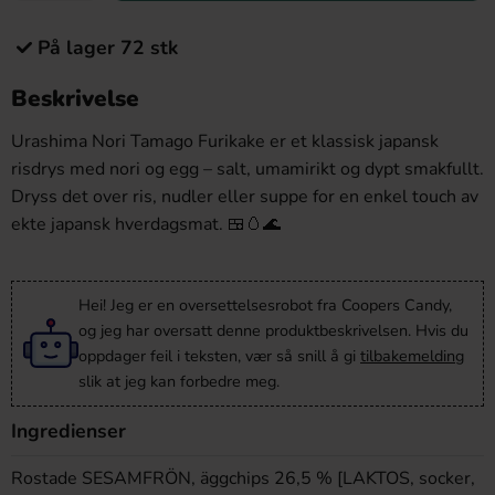
På lager 72 stk
Beskrivelse
Urashima Nori Tamago Furikake er et klassisk japansk
risdrys med nori og egg – salt, umamirikt og dypt smakfullt.
Dryss det over ris, nudler eller suppe for en enkel touch av
ekte japansk hverdagsmat. 🍱🥚🌊
Hei! Jeg er en oversettelsesrobot fra Coopers Candy,
og jeg har oversatt denne produktbeskrivelsen. Hvis du
oppdager feil i teksten, vær så snill å gi
tilbakemelding
slik at jeg kan forbedre meg.
Ingredienser
Rostade SESAMFRÖN, äggchips 26,5 % [LAKTOS, socker,