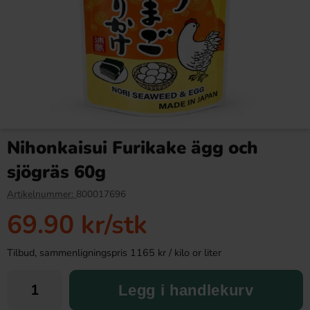
Kinder Country 23,5g
Sweet 16 Blue Lemon Ade
Zero Sugar 200ml
Nihonkaisui Furikake ägg och
10.90 kr
28.90 kr
sjögräs 60g
Köp
Köp
Artikelnummer:
800017696
69.90 kr
/stk
Tilbud, sammenligningspris 1165 kr / kilo or liter
Legg i handlekurv