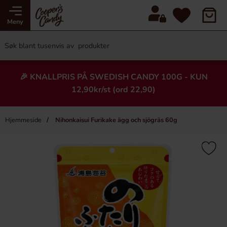
Meny
🎉 KNALLPRIS PÅ SWEDISH CANDY 100G - KUN
12,90kr/st (ord 22,90)
Hjemmeside
Nihonkaisui Furikake ägg och sjögräs 60g
×
Heading
Ny!