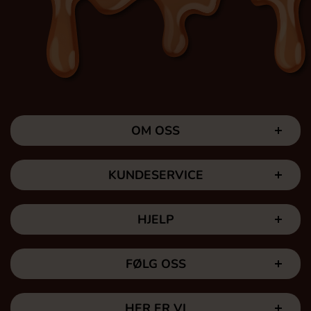
OM OSS
KUNDESERVICE
HJELP
FØLG OSS
HER ER VI