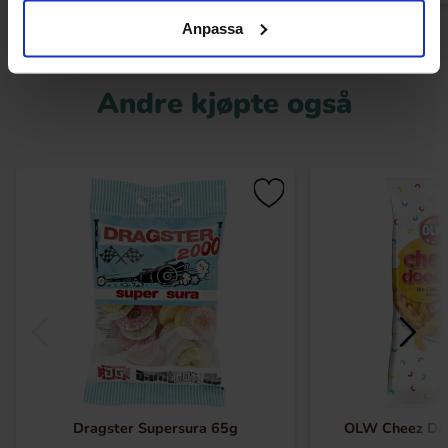
Anpassa
Andre kjøpte også
Dragster Supersura 65g
OLW Cheez Do