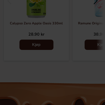
Calypso Zero Apple Oasis 330ml
Ramune Origina
28.90 kr
38.90
Kjøp
Kjø