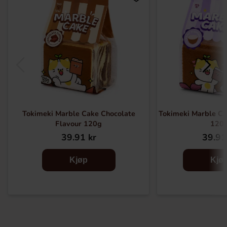
Tokimeki Marble Cake Chocolate
Tokimeki Marble Ca
Flavour 120g
120
39.91 kr
39.91
Kjøp
Kjø