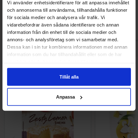
Vi använder enhetsidentifierare för att anpassa innehållet
34.99 kr
62.91
och annonserna till användarna, tillhandahålla funktioner
för sociala medier och analysera vår trafik. Vi
Kjøp
Kjø
vidarebefordrar även sådana identifierare och annan
information från din enhet till de sociala medier och
annons- och analysföretag som vi samarbetar med.
Dessa kan i sin tur kombinera informationen med annan
information som du har tillhandahållit eller som de har
samlat in när du har använt deras tjänster.
Andre kjøpte også
Tillåt alla
-61%
Anpassa