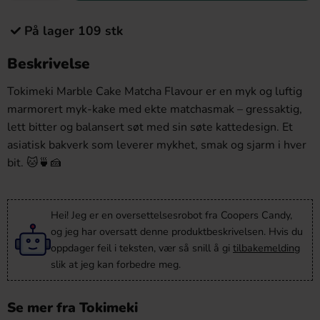
På lager 109 stk
Beskrivelse
Tokimeki Marble Cake Matcha Flavour er en myk og luftig
marmorert myk-kake med ekte matchasmak – gressaktig,
lett bitter og balansert søt med sin søte kattedesign. Et
asiatisk bakverk som leverer mykhet, smak og sjarm i hver
bit. 🐱🍵🍰
Hei! Jeg er en oversettelsesrobot fra Coopers Candy,
og jeg har oversatt denne produktbeskrivelsen. Hvis du
oppdager feil i teksten, vær så snill å gi
tilbakemelding
slik at jeg kan forbedre meg.
Se mer fra Tokimeki