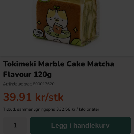
GLQ Marshmallow Hello Sea
Aero Pistachio 90g
Animals 88g
Tokimeki Marble Cake Matcha
19.90 kr
36.90 kr
40.91 kr
Flavour 120g
Köp
Köp
Artikelnummer:
800017620
39.91 kr
/stk
Tilbud, sammenligningspris 332.58 kr / kilo or liter
Legg i handlekurv