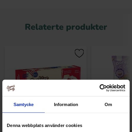
Relaterte produkter
Samtycke
Information
Om
American Bakery Cookies & Cream Red
Tokimeki Dorayak
Denna webbplats använder cookies
Velvet 96g
195