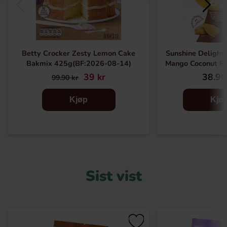
Betty Crocker Zesty Lemon Cake
Sunshine Delights
Bakmix 425g(BF:2026-08-14)
Mango Coconut P
39 kr
38.90
99.90 kr
Kjøp
Kjø
Sist vist