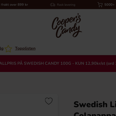
i frakt over 899 kr
5000+ a
Rask levering
lg
Topplisten
ALLPRIS PÅ SWEDISH CANDY 100G - KUN 12,90kr/st (ord 
Swedish L
Heading
Colanappa