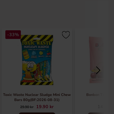
-33%
Toxic Waste Nuclear Sludge Mini Chew
Bonbon Tissem
Bars 80g(BF:2026-08-31)
19.90 kr
14.90 k
29.90 kr