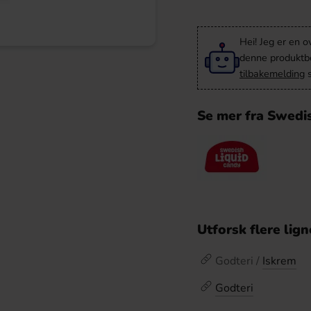
Hei! Jeg er en o
denne produktbes
tilbakemelding
s
Se mer fra Swedi
Utforsk flere lig
Godteri /
Iskrem
Godteri