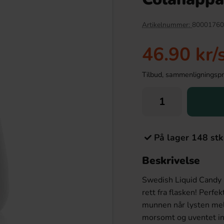
Artikelnummer:
80001760
46.90 kr
/
Tilbud, sammenligningspris
På lager 148 stk
iscuit Brew Tea Bags
Millions Shaker Strawberry 82g
40st
Beskrivelse
.90 kr
36.90 kr
Swedish Liquid Candy S
Köp
rett fra flasken! Perfek
munnen når lysten meld
morsomt og uventet in