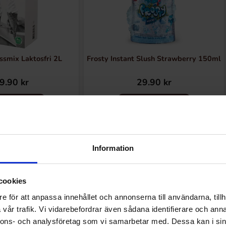
ssmix Laktosfri 2L
Frosty Instant Slush Strawberry 150ml
9.90 kr
29.90 kr
Kjøp
Kjøp
Information
cookies
Andre kjøpte også
e för att anpassa innehållet och annonserna till användarna, tillh
vår trafik. Vi vidarebefordrar även sådana identifierare och anna
nnons- och analysföretag som vi samarbetar med. Dessa kan i sin