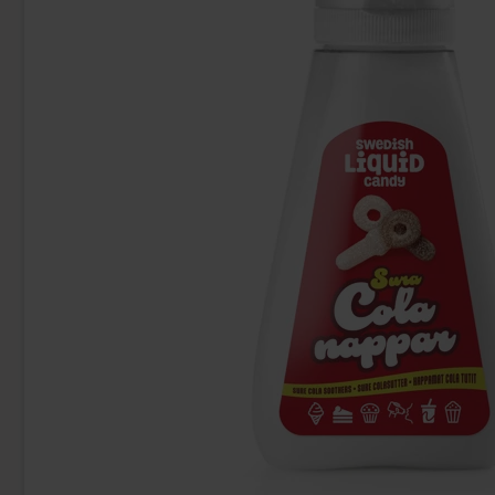
Ny!
PEZ Refills Cola Orange 51g
Yorkshire Tea B
25.90 kr
79
Köp
Köp