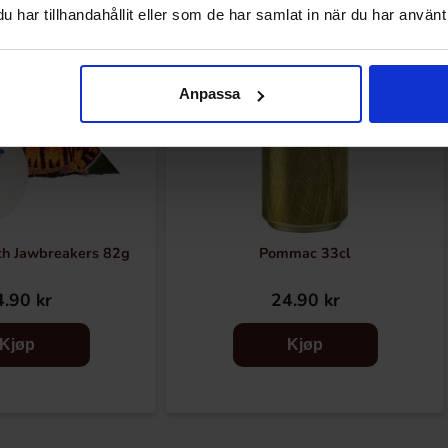
har tillhandahållit eller som de har samlat in när du har använt 
Anpassa
h Jawbreakers 82g
Pommac 33cl
.90 kr
24.90 kr
Kjøp
Kjøp