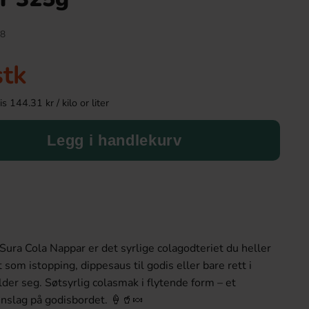
8
stk
 144.31 kr / kilo or liter
Legg i handlekurv
Werthers Original Classic Caramel
Exotic Snacks Lakri
Popcorn 140g
50.90 kr
59.90 k
ura Cola Nappar er det syrlige colagodteriet du heller
Köp
Köp
t som istopping, dippesaus til godis eller bare rett i
er seg. Søtsyrlig colasmak i flytende form – et
nslag på godisbordet. 🍦🥤🍬