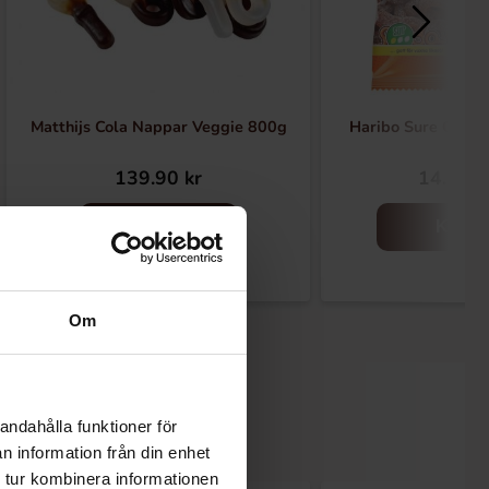
Matthijs Cola Nappar Veggie 800g
Haribo Sure Colan
139.90 kr
14.90 k
Kjøp
Kjøp
Om
andahålla funktioner för
n information från din enhet
 tur kombinera informationen