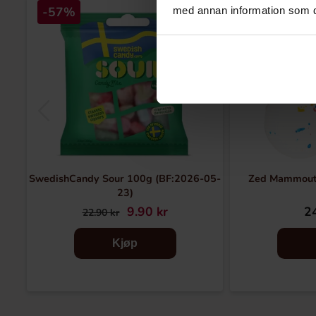
-57%
med annan information som du 
SwedishCandy Sour 100g (BF:2026-05-
Zed Mammout
23)
9.90 kr
24
22.90 kr
Kjøp