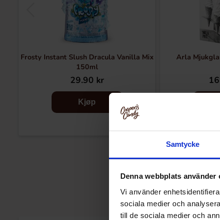
Frosty Instant Slush Dracula Vanilla Mix
Arla Mjukgla
150ml
29.90 kr
16
Kjøp
Samtycke
Denna webbplats använder 
Vi använder enhetsidentifierar
sociala medier och analysera 
till de sociala medier och a