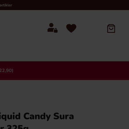
rtikler
22,90)
×
iquid Candy Sura
r 325g