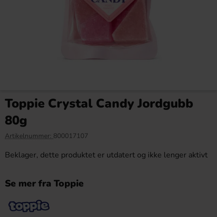
Red Bull Green Drakfrukt 25cl
Kinder Maxi 21g
Toppie Crystal Candy Jordgubb
38.90 kr
9.90 kr
80g
Köp
Köp
Artikelnummer:
800017107
Beklager, dette produktet er utdatert og ikke lenger aktivt
Se mer fra Toppie