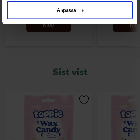
52.90 kr
Anpassa
52.90
Kjøp
Kjø
Sist vist