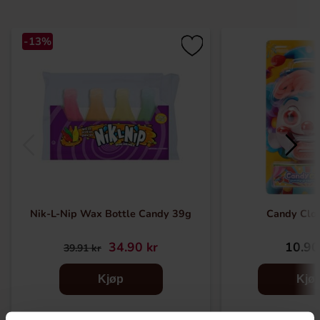
-13%
Nik-L-Nip Wax Bottle Candy 39g
Candy Clo
34.90 kr
10.90
39.91 kr
Kjøp
Kjø