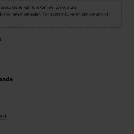
v produktene kan forekomme. Sjekk alltid
 originalemballasjen. For spørsmål, vennligst kontakt vår
s
nende
e
skt