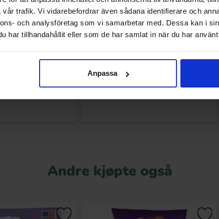
vår trafik. Vi vidarebefordrar även sådana identifierare och anna
nnons- och analysföretag som vi samarbetar med. Dessa kan i sin
har tillhandahållit eller som de har samlat in när du har använt 
 Butter Thins Milk
Reeses ZERO Sugar Peanut Butter
olate 87g
Miniature Cups 145g
.90 kr
119.90 kr
Anpassa
Kjøp
Kjøp
Andre kjøpte også