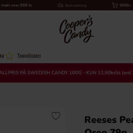
i frakt over 899 kr
5000+ a
Rask levering
lg
Topplisten
ALLPRIS PÅ SWEDISH CANDY 100G - KUN 12,90kr/st (ord 
Reeses Pe
Heading
Oreo 79g