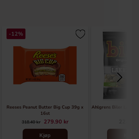
-12%
Reeses Peanut Butter Big Cup 39g x
Ahlgrens Biler Lakris
16st
279.90 kr
22.90 k
318.40 kr
Kjøp
Kjøp