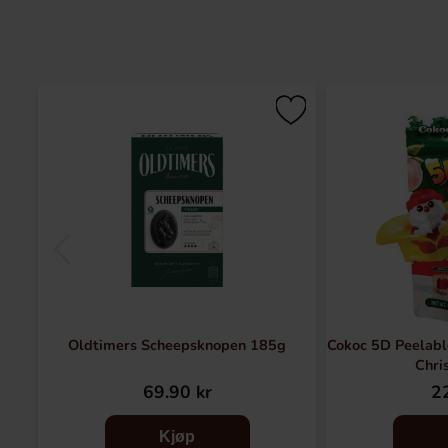
Oldtimers Scheepsknopen 185g
Cokoc 5D Peelabl
Chri
69.90 kr
22
Kjøp