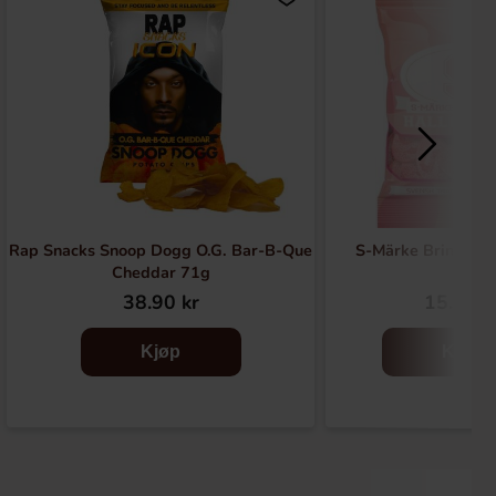
Rap Snacks Snoop Dogg O.G. Bar-B-Que
S-Märke Bringebæ
Cheddar 71g
38.90 kr
15.90 k
Kjøp
Kjøp