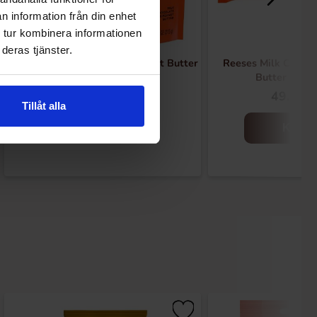
n information från din enhet
 tur kombinera informationen
deras tjänster.
Reeses Minis Unwrapped Peanut Butter
Reeses Milk Chocol
Cups 215g
Butter Bar 
74.90 kr
49.90 k
Tillåt alla
Kjøp
Kjøp