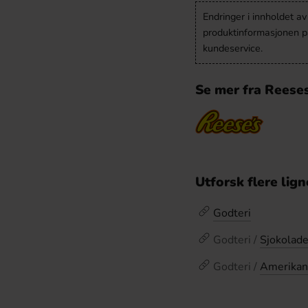
Endringer i innholdet a
produktinformasjonen på
kundeservice.
Se mer fra Reese
Utforsk flere lig
Godteri
Godteri /
Sjokolad
Godteri /
Amerikan