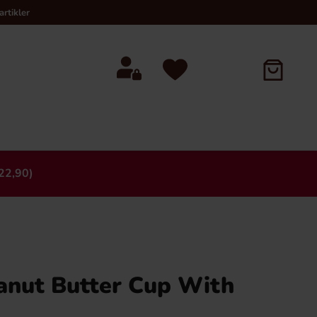
rtikler
22,90)
×
anut Butter Cup With