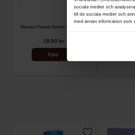
sociala medier och analysera 
till de sociala medier och a
med annan information som du 
Reeses Peanut Butter Cups 42g
Reeses Peanut
Choc
19.90 kr
54
Kjøp