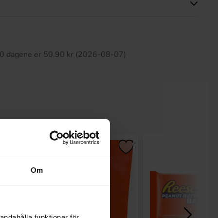
tte produktet har ingen anmeldelser
 30 dagene er 50.90 kr (2026-08-07)
Om
andahålla funktioner för