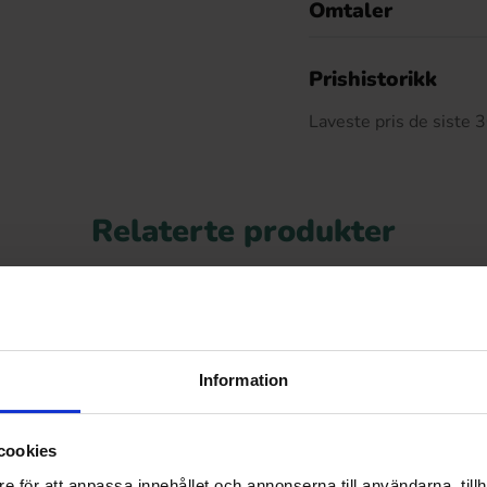
Omtaler
De
Prishistorikk
Laveste pris de siste
Relaterte produkter
Information
cookies
e för att anpassa innehållet och annonserna till användarna, tillh