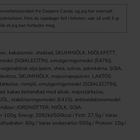
versettelsesrobot fra Coopers Candy, og jeg har oversatt
krivelsen. Hvis du oppdager feil i teksten, vær så snill å gi
lik at jeg kan forbedre meg.
r, kakaosmör, choklad, SKUMMJÖLK, MJÖLKFETT,
edel (SOJALECITIN), emulgeringsmedel (E476)),
getabilisk olja (palm, shea, solros, palm­kärna, SOJA,
r), dextros, SKUMMJÖLK, majssirapspulver, LAKTOS
stärkelse, rismjöl, emulgeringsmedel (SOJALECITIN),
ad, kakao behandlad med alkali, majsstärkelse,
ÖL, stabiliseringsmedel (E415), antioxidationsmedel
ehåller
:
JORDNÖTTER, MJÖLK, SOJA.
r 100g. Energi: 2092kJ/500kcal / Fett: 27,5g / Varav
olhydrater: 60g / Varav sockerarter:500g / Protein: 10g /