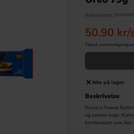
Artikelnummer:
80001666
50.90 kr
/
Tilbud, sammenligningspris
Ikke på lager
gsize Minis 70g
Kinder Maxi 21g
Beskrivelse
.90 kr
9.90 kr
Reese's Peanut Butter
Köp
og samme kopp. Kreme
kombinasjon som ikke t