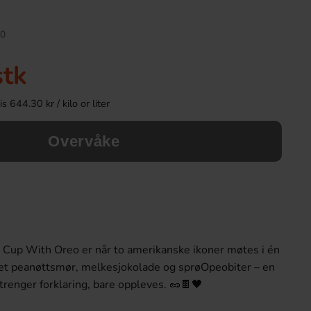
0
stk
 644.30 kr / kilo or liter
Overvåke
Red Bull Green Drakfrukt 25cl
Kinder Joy Super 
38.90 kr
28.90 k
 Cup With Oreo er når to amerikanske ikoner møtes i én
Köp
Köp
t peanøttsmør, melkesjokolade og sprøОреоbiter – en
renger forklaring, bare oppleves. 🥜🍫🖤