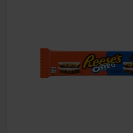
Reeses Peanut Butter Puffs Cereal 326g
Reeses Kin
129.90 kr
32
Köp
Köp