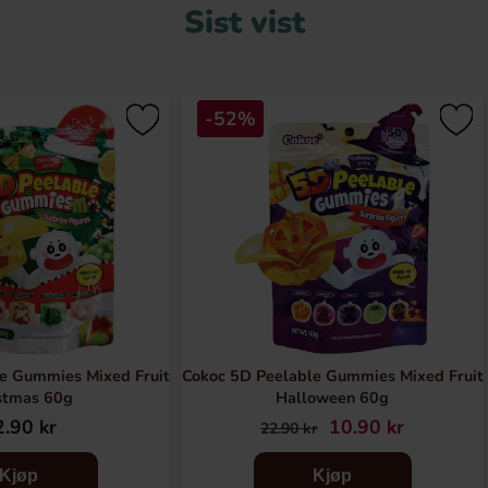
Sist vist
-52%
e Gummies Mixed Fruit
Cokoc 5D Peelable Gummies Mixed Fruit
stmas 60g
Halloween 60g
.90 kr
10.90 kr
22.90 kr
Kjøp
Kjøp