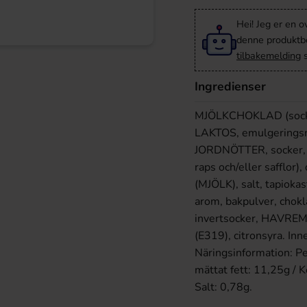
Hei! Jeg er en o
denne produktbes
tilbakemelding
s
Ingredienser
MJÖLKCHOKLAD (socke
LAKTOS, emulgeringsm
JORDNÖTTER, socker, ve
raps och/eller safflo
(MJÖLK), salt, tapioka
arom, bakpulver, chokl
invertsocker, HAVREMJ
(E319), citronsyra.
Inn
Näringsinformation: Pe
mättat fett: 11,25g / K
Salt: 0,78g.