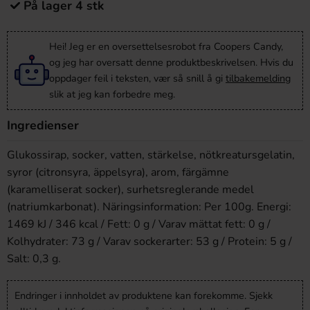
På lager 4 stk
Hei! Jeg er en oversettelsesrobot fra Coopers Candy,
og jeg har oversatt denne produktbeskrivelsen. Hvis du
oppdager feil i teksten, vær så snill å gi
tilbakemelding
slik at jeg kan forbedre meg.
Ingredienser
Glukossirap, socker, vatten, stärkelse, nötkreatursgelatin,
syror (citronsyra, äppelsyra), arom, färgämne
(karamelliserat socker), surhetsreglerande medel
(natriumkarbonat). Näringsinformation: Per 100g. Energi:
1469 kJ / 346 kcal / Fett: 0 g / Varav mättat fett: 0 g /
Kolhydrater: 73 g / Varav sockerarter: 53 g / Protein: 5 g /
Salt: 0,3 g.
Endringer i innholdet av produktene kan forekomme. Sjekk