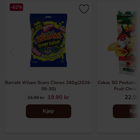
-62%
Barratt Wham Scary Chews 260g(2026-
Cokoc 5D Peelable
06-30)
Fruit Chris
19.90 kr
22.90
51.90 kr
Kjøp
Kjø