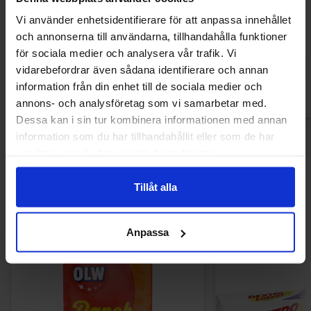
Fini Tubes Creamy Strawberry Banana &
Bebeto Marshma
Cream 80g
Twist 
Vi använder enhetsidentifierare för att anpassa innehållet
26.90 kr
12.90
och annonserna till användarna, tillhandahålla funktioner
för sociala medier och analysera vår trafik. Vi
Kjøp
Kjø
vidarebefordrar även sådana identifierare och annan
information från din enhet till de sociala medier och
annons- och analysföretag som vi samarbetar med.
Dessa kan i sin tur kombinera informationen med annan
information som du har tillhandahållit eller som de har
samlat in när du har använt deras tjänster.
Andre kjøpte også
Tillåt alla
Anpassa