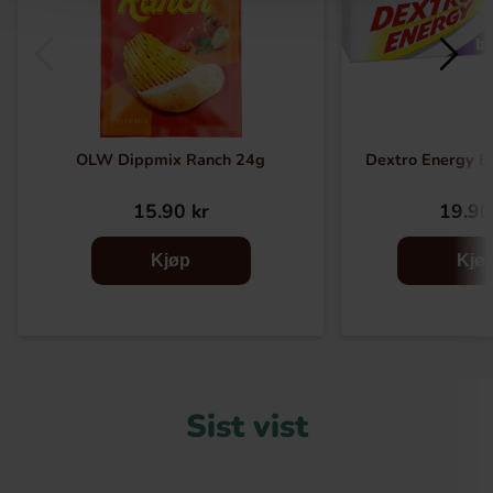
OLW Dippmix Ranch 24g
Dextro Energy B
15.90 kr
19.90
Kjøp
Kjø
Sist vist