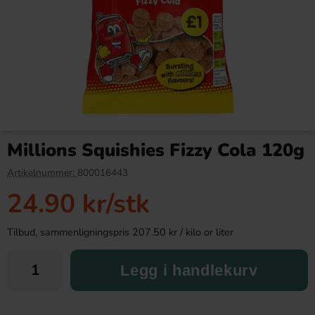
Reeses Peanut Butter Big Cup
Kelloggs Pop-Tarts Frosted
39g x 16st
Choco Orange 384g
Millions Squishies Fizzy Cola 120g
279.90 kr
99.90 kr
318.40 kr
Artikelnummer:
800016443
24.90 kr
/stk
Köp
Köp
Tilbud, sammenligningspris 207.50 kr / kilo or liter
Legg i handlekurv