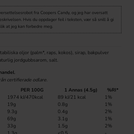
versettelsesrobot fra Coopers Candy, og jeg har oversatt
krivelsen. Hvis du oppdager feil i teksten, vær så snill å gi
lik at jeg kan forbedre meg.
tabiliska oljor (palm*, raps, kokos), sirap, bakpulver
aturlig jordgubbsarom, salt.
mandel
.
ån certifierade odlare.
PER 100G
1 Annas (4.5g)
%RI*
1974 kJ/470kcal
89 kJ/21 kcal
1%
19g
0.8g
1%
9.3g
0.4g
2%
69g
3.1g
1%
33g
1.5g
2%
1.3g
<0.5
-