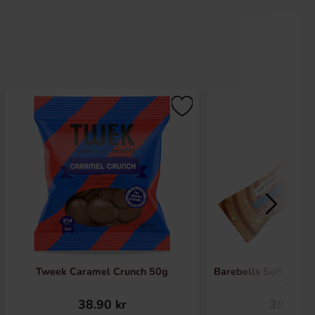
Tweek Caramel Crunch 50g
Barebells Soft Bar 
55g
38.90 kr
38.90 k