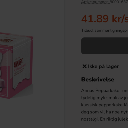
Artikelnummer:
80001637
41.89 kr
/
Tilbud, sammenligningspris
Ikke på lager
Beskrivelse
r Maxi 21g
Kinder Joy Super Mario 20g
Annas Pepparkakor me
.90 kr
28.90 kr
tydelig myk smak av jo
klassisk pepperkake f
Köp
deg som vil ha noe nytt
nostalgi. En riktig jule