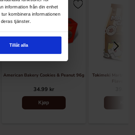
n information från din enhet
 tur kombinera informationen
deras tjänster.
Tillåt alla
American Bakery Cookies & Peanut 96g
Tokimeki Marble Cak
Flavour 12
34.99 kr
39.91 k
Kjøp
Kjøp