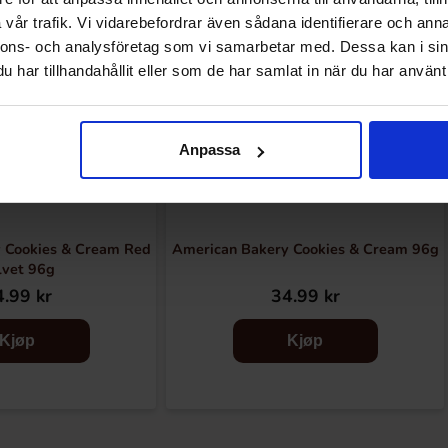
vår trafik. Vi vidarebefordrar även sådana identifierare och anna
nnons- och analysföretag som vi samarbetar med. Dessa kan i sin
har tillhandahållit eller som de har samlat in när du har använt 
Anpassa
 Cookies & Cream Red
American Bakery Cookies & Cream 96g
lvet 96g
.99 kr
34.99 kr
Kjøp
Kjøp