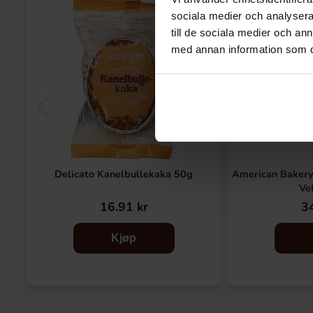
sociala medier och analysera 
till de sociala medier och a
med annan information som du 
Delicato Kanelbullekaka 50g
American Bakery
Ve
16.91 kr
34
Kjøp