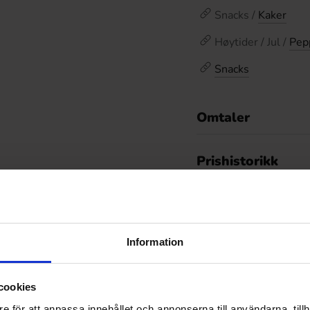
Snacks /
Kaker
Høytider / Jul /
Pep
Snacks
Omtaler
De
Prishistorikk
Laveste pris de siste
Information
Relaterte produkter
cookies
e för att anpassa innehållet och annonserna till användarna, tillh