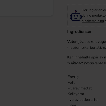
Hei! Jeg er en o
denne produktbes
tilbakemelding
s
Ingredienser
Vetemjöl
, socker, vege
(natriumbikarbonat), n
Kan innehålla spår av
*
Hållbart producerad fr
Enerig
Fett
– varav mättat
Kolhydrat
–varav sockerarter
Fiber