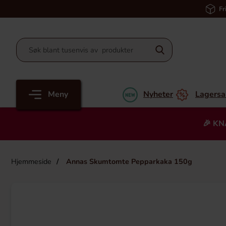
Fr
Meny
Nyheter
Lagersa
🎉 KN
Hjemmeside
Annas Skumtomte Pepparkaka 150g