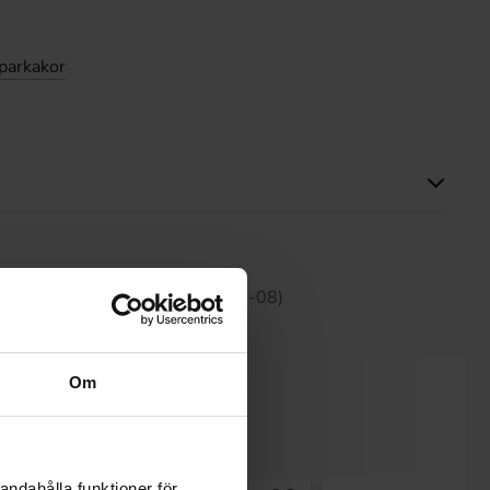
parkakor
tte produktet har ingen anmeldelser
 30 dagene er 41.89 kr (2026-08-08)
Om
andahålla funktioner för