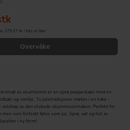
0
Ny!
-43%
stk
 279.27 kr / kilo or liter
Overvåke
Ronny & Ragge Buttcracker Chips Kaviar
Tabby Chicken Wing
& Knäckemacka 150g
50g
d smak av skumtomte er en sprø pepperkake med en
36.90 kr
19.
34.90 kr
rdbær og vanilje. To juletradisjoner møtes i en kake -
år selskap av den elskede skumnissesmaken. Perfekt for
Köp
Köp
 men som fortsatt føles som jul. Sprø, søt og full av
klassiker i ny form!