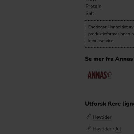
Protein
Salt
Endringer i innholdet a
produktinformasjonen på
kundeservice.
Se mer fra Annas
Utforsk flere lig
Høytider
Høytider /
Jul