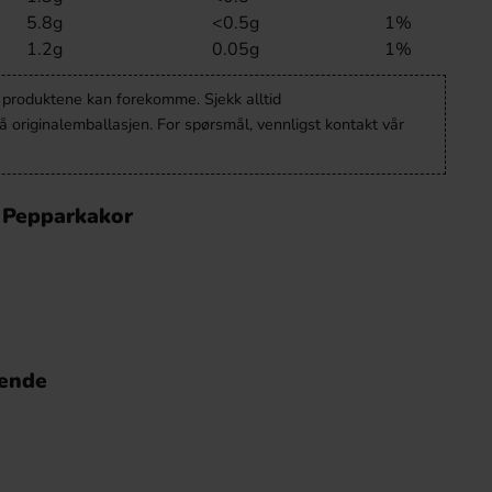
5.8g
<0.5g
1%
1.2g
0.05g
1%
v produktene kan forekomme. Sjekk alltid
 originalemballasjen. For spørsmål, vennligst kontakt vår
 Pepparkakor
nende