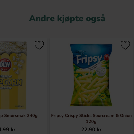
Andre kjøpte også
op Smørsmak 240g
Fripsy Crispy Sticks Sourcream & Onion
120g
.99 kr
22.90 kr