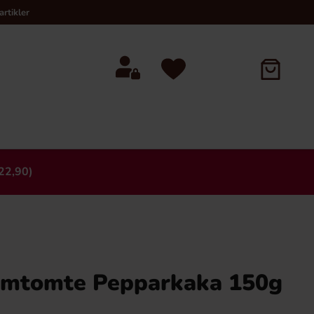
rtikler
22,90)
×
umtomte Pepparkaka 150g