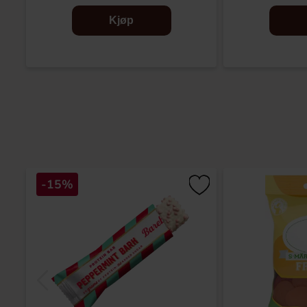
Kjøp
-15%