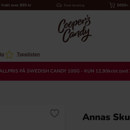
i frakt over 899 kr
5000+ a
Rask levering
lg
Topplisten
ALLPRIS PÅ SWEDISH CANDY 100G - KUN 12,90kr/st (ord 
Annas Sk
Heading