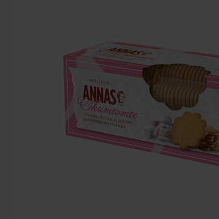
Red Bull Green Drakfrukt 25cl
Kinde
38.90 kr
9
Köp
Köp