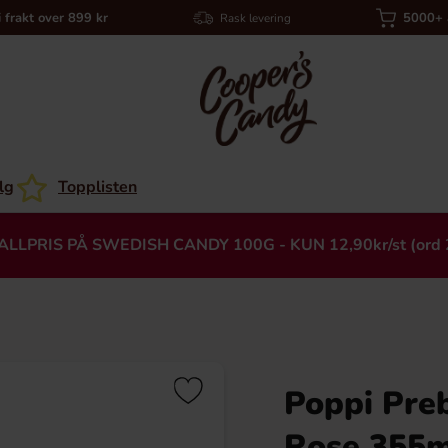
i frakt over 899 kr
5000+ a
Rask levering
lg
Topplisten
ALLPRIS PÅ SWEDISH CANDY 100G - KUN 12,90kr/st (ord 
Poppi Pre
Heading
Rose 355m