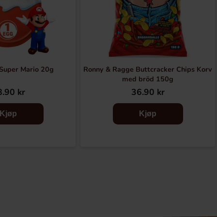
 Super Mario 20g
Ronny & Ragge Buttcracker Chips Korv
med bröd 150g
.90 kr
36.90 kr
Kjøp
Kjøp