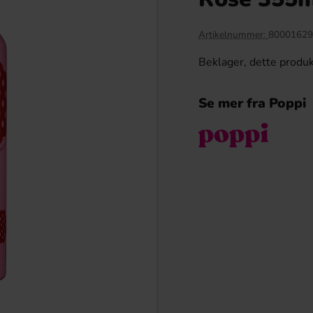
Ny!
Artikelnummer:
80001629
Beklager, dette produkt
Se mer fra Poppi
ssmix Laktosfri 2L
Ronny & Ragge Butt Crackers Chips
Doftgran 150g
9.90 kr
36.90 kr
Köp