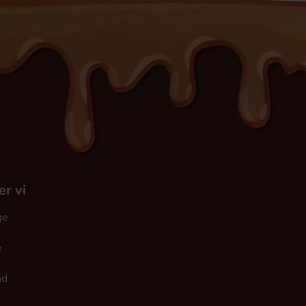
er vi
ge
e
nd