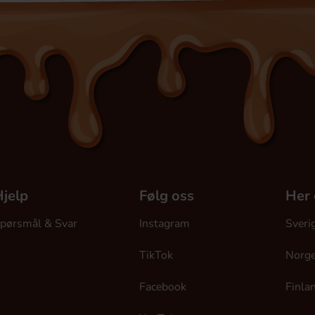
jelp
Følg oss
Her 
pørsmål & Svar
Instagram
Sveri
TikTok
Norg
Facebook
Finla