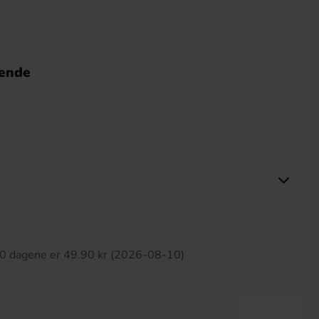
nende
tte produktet har ingen anmeldelser
 30 dagene er 49.90 kr (2026-08-10)