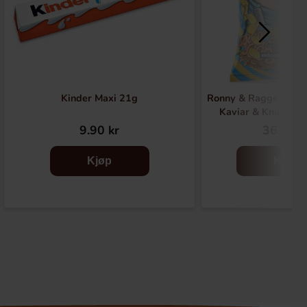
Kinder Maxi 21g
Ronny & Ragge Buttc
Kaviar & Knäckem
9.90 kr
36.90 k
Kjøp
Kjøp