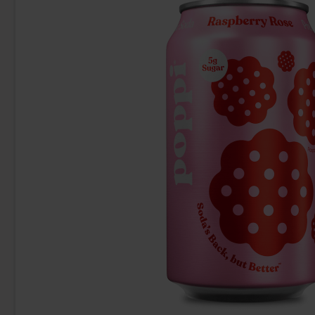
-60%
Malaco Sukkrede Jordbær 100g
Arla Mjukgla
7.90 kr
16
19.90 kr
Köp
Köp