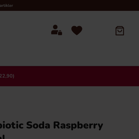
rtikler
22,90)
×
biotic Soda Raspberry
l