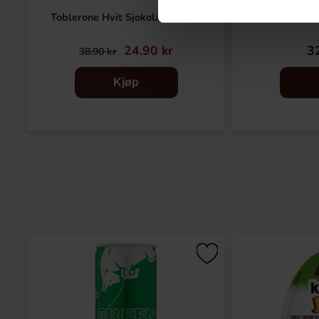
Toblerone Hvit Sjokolade 100g
Butterfinge
24.90 kr
32
38.90 kr
Kjøp