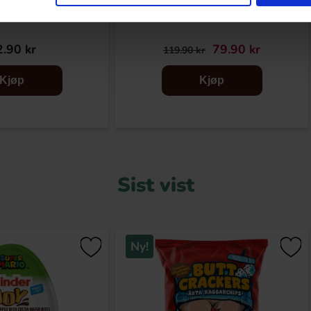
r sjokolade 53,8g
Toblerone White Chocolate Bar 340g
.90 kr
79.90 kr
119.90 kr
Kjøp
Kjøp
Sist vist
Ny!