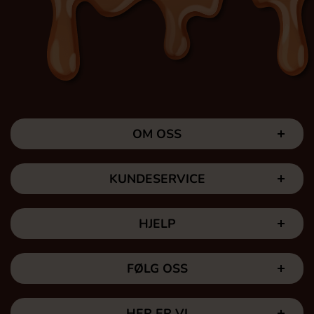
OM OSS
KUNDESERVICE
HJELP
FØLG OSS
HER ER VI