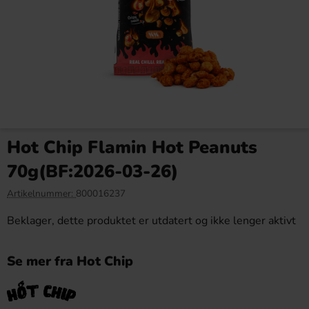
Red Bull Green Drakfrukt 25cl
Kinder Maxi 21g
Hot Chip Flamin Hot Peanuts
38.90 kr
9.90 kr
70g(BF:2026-03-26)
Köp
Köp
Artikelnummer:
800016237
Beklager, dette produktet er utdatert og ikke lenger aktivt
Se mer fra Hot Chip