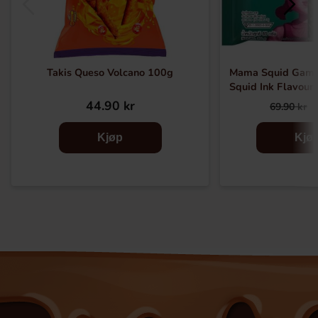
Takis Queso Volcano 100g
Mama Squid Game
Squid Ink Flavour
Noodles
44.90 kr
69.90 kr
Kjøp
Kjø