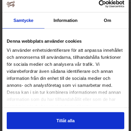
Samtycke
Information
Om
Andre kjøpte også
Denna webbplats använder cookies
Vi använder enhetsidentifierare för att anpassa innehållet
-49%
-52%
och annonserna till användarna, tillhandahålla funktioner
för sociala medier och analysera vår trafik. Vi
vidarebefordrar även sådana identifierare och annan
information från din enhet till de sociala medier och
annons- och analysföretag som vi samarbetar med.
Dessa kan i sin tur kombinera informationen med annan
information som du har tillhandahållit eller som de har
samlat in när du har använt deras tjänster.
Tillåt alla
Haribo Buzzy Bees 140g
Cokoc 5D Peelable