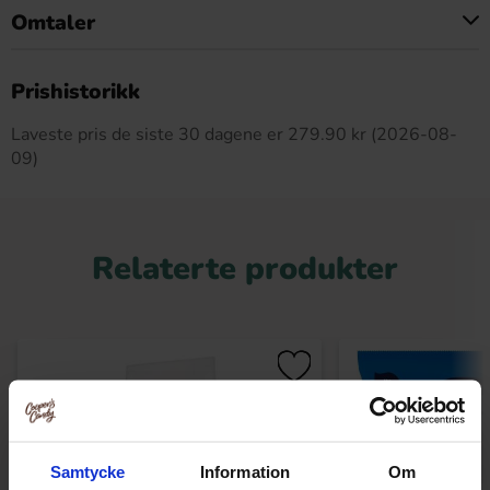
Omtaler
Dette produktet har ingen anmeldelser
Prishistorikk
Laveste pris de siste 30 dagene er 279.90 kr (2026-08-
09)
Relaterte produkter
Samtycke
Information
Om