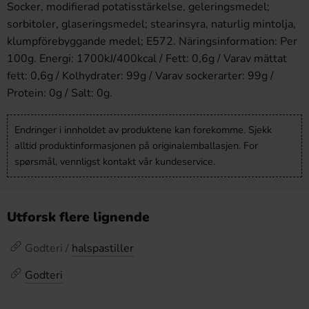
Socker, modifierad potatisstärkelse, geleringsmedel;
sorbitoler, glaseringsmedel; stearinsyra, naturlig mintolja,
klumpförebyggande medel; E572. Näringsinformation: Per
100g. Energi: 1700kJ/400kcal / Fett: 0,6g / Varav mättat
fett: 0,6g / Kolhydrater: 99g / Varav sockerarter: 99g /
Protein: 0g / Salt: 0g.
Endringer i innholdet av produktene kan forekomme. Sjekk
alltid produktinformasjonen på originalemballasjen. For
spørsmål, vennligst kontakt vår kundeservice.
Utforsk flere lignende
Godteri /
halspastiller
Godteri