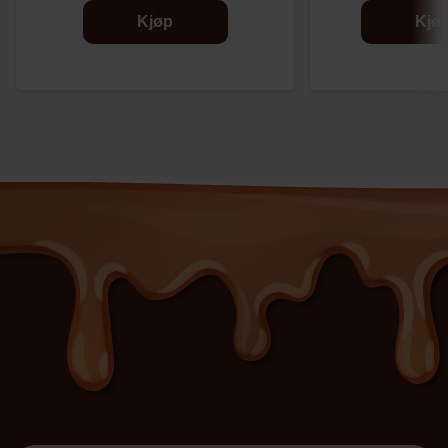
Kjøp
Kjø