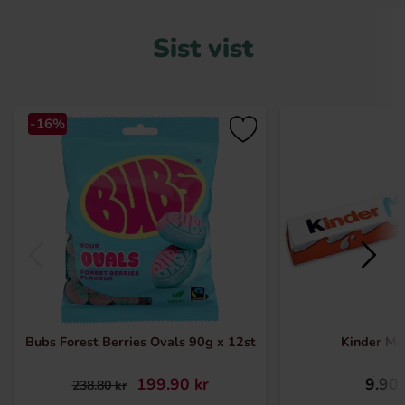
Sist vist
-16%
Bubs Forest Berries Ovals 90g x 12st
Kinder Ma
199.90 kr
9.90 
238.80 kr