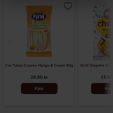
Fini Tubes Creamy Mango & Cream 80g
OLW Dippmix Chee
26.90 kr
15.90
Kjøp
Kjø