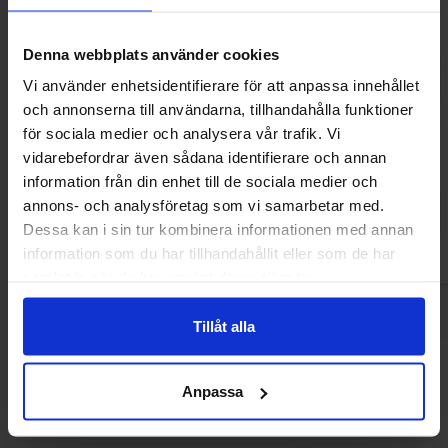
Denna webbplats använder cookies
Vi använder enhetsidentifierare för att anpassa innehållet
och annonserna till användarna, tillhandahålla funktioner
Wilhelmina Pepermunt 200g
Anta Flu M
för sociala medier och analysera vår trafik. Vi
vidarebefordrar även sådana identifierare och annan
46.90 kr
249.90
information från din enhet till de sociala medier och
annons- och analysföretag som vi samarbetar med.
Kjøp
Kjø
Dessa kan i sin tur kombinera informationen med annan
information som du har tillhandahållit eller som de har
samlat in när du har använt deras tjänster.
Tillåt alla
Andre kjøpte også
Anpassa