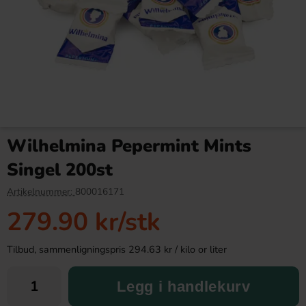
Jelly Belly Beanboozled Gift
Fazermint 3kg
box 7th Edition
Wilhelmina Pepermint Mints
139.90 kr
799.91 kr
Singel 200st
Köp
Köp
Artikelnummer:
800016171
279.90 kr
/stk
Tilbud, sammenligningspris 294.63 kr / kilo or liter
Legg i handlekurv