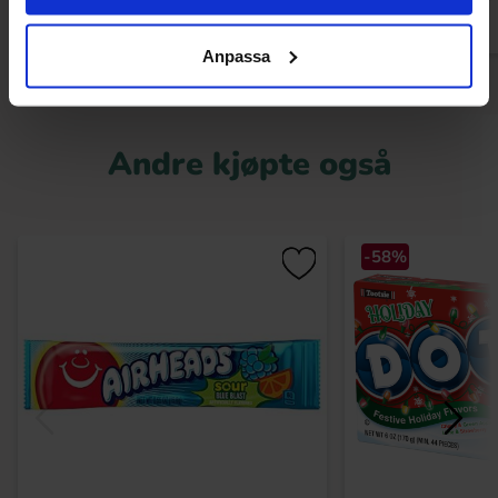
Anpassa
Andre kjøpte også
-58%