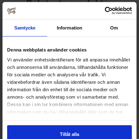
Relaterte produkter
Samtycke
Information
Om
Denna webbplats använder cookies
Vi använder enhetsidentifierare för att anpassa innehållet
och annonserna till användarna, tillhandahålla funktioner
för sociala medier och analysera vår trafik. Vi
vidarebefordrar även sådana identifierare och annan
information från din enhet till de sociala medier och
annons- och analysföretag som vi samarbetar med.
Matthijs Fniss 1kg
K&H Honing
Dessa kan i sin tur kombinera informationen med annan
information som du har tillhandahållit eller som de har
149.90 kr
219.90
samlat in när du har använt deras tjänster.
Kjøp
Kjø
Tillåt alla