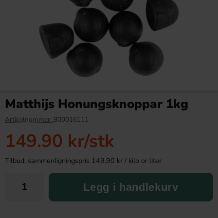
Marabou Sjokoladebar Frukt &
Johny Bee Mallow Summer
Mandel 160g
Bugs 50g
Matthijs Honungsknoppar 1kg
42.90 kr
19.90 kr
50.90 kr
29.90 kr
Artikelnummer:
800016111
149.90 kr
/stk
Köp
Köp
Tilbud, sammenligningspris 149.90 kr / kilo or liter
Legg i handlekurv