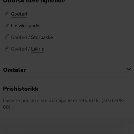
Utforsk flere lignende
Godteri
Lösviktsgodis
Godteri /
Storpakke
Godteri /
Lakris
Omtaler
Dette produktet har ingen anmeldelser
Prishistorikk
Laveste pris de siste 30 dagene er 149.90 kr (2026-08-
08)