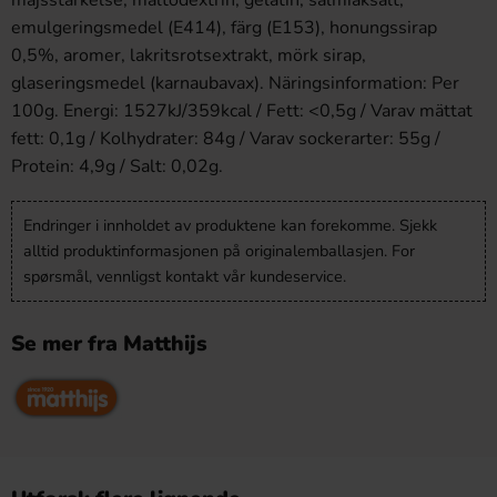
majsstärkelse, maltodextrin, gelatin, salmiaksalt,
emulgeringsmedel (E414), färg (E153), honungssirap
0,5%, aromer, lakritsrotsextrakt, mörk sirap,
glaseringsmedel (karnaubavax). Näringsinformation: Per
100g. Energi: 1527kJ/359kcal / Fett: <0,5g / Varav mättat
fett: 0,1g / Kolhydrater: 84g / Varav sockerarter: 55g /
Protein: 4,9g / Salt: 0,02g.
Endringer i innholdet av produktene kan forekomme. Sjekk
alltid produktinformasjonen på originalemballasjen. For
spørsmål, vennligst kontakt vår kundeservice.
Se mer fra Matthijs