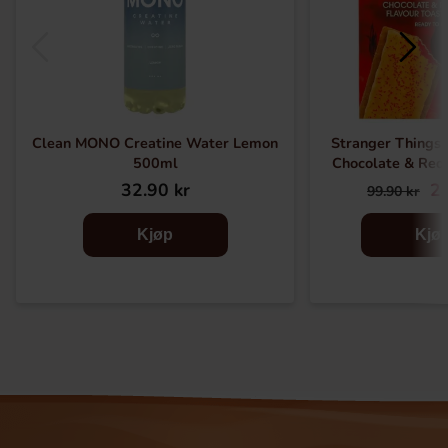
Clean MONO Creatine Water Lemon
Stranger Things 
500ml
Chocolate & Red
32.90 kr
24
99.90 kr
Kjøp
Kjø