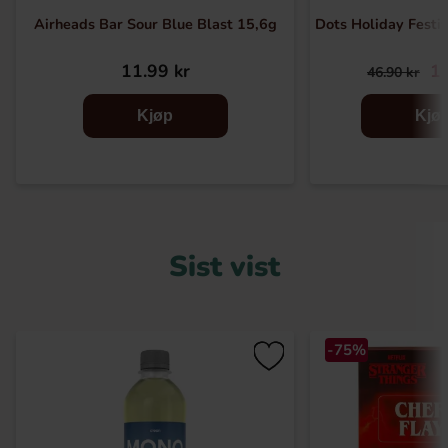
Airheads Bar Sour Blue Blast 15,6g
Dots Holiday Festi
11.99 kr
19
46.90 kr
Kjøp
Kjø
Sist vist
-75%