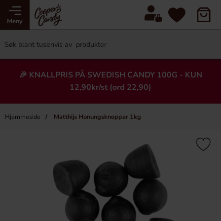
Meny
🎉 KNALLPRIS PÅ SWEDISH CANDY 100G - KUN
12,90kr/st (ord 22,90)
Hjemmeside
Matthijs Honungsknoppar 1kg
×
Heading
-16%
-33%