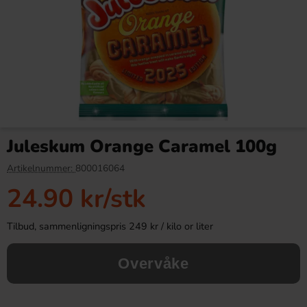
Red Bull Green Drakfrukt 25cl
Kinder Maxi 21g
Juleskum Orange Caramel 100g
38.90 kr
9.90 kr
Artikelnummer:
800016064
24.90 kr
/stk
Köp
Köp
Tilbud, sammenligningspris 249 kr / kilo or liter
Overvåke