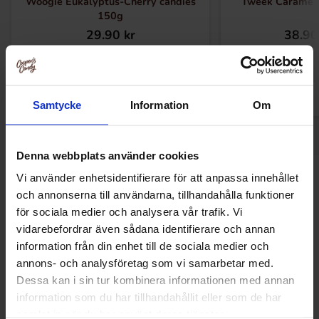
Woogie Eukalyptus-Cherry candies
Tweek Caramel
150g
29.90 kr
38.90
Kjøp
Kjø
Samtycke
Information
Om
Denna webbplats använder cookies
Vi använder enhetsidentifierare för att anpassa innehållet
Andre kjøpte også
och annonserna till användarna, tillhandahålla funktioner
för sociala medier och analysera vår trafik. Vi
vidarebefordrar även sådana identifierare och annan
-0%
information från din enhet till de sociala medier och
annons- och analysföretag som vi samarbetar med.
Dessa kan i sin tur kombinera informationen med annan
information som du har tillhandahållit eller som de har
samlat in när du har använt deras tjänster.