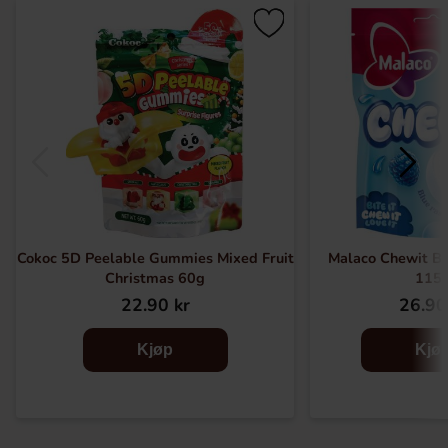
Cokoc 5D Peelable Gummies Mixed Fruit
Malaco Chewit Bl
Christmas 60g
115
22.90 kr
26.90
Kjøp
Kjø