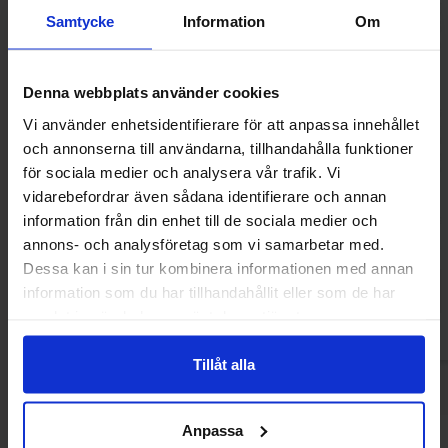
Samtycke
Information
Om
Denna webbplats använder cookies
Vi använder enhetsidentifierare för att anpassa innehållet
och annonserna till användarna, tillhandahålla funktioner
för sociala medier och analysera vår trafik. Vi
vidarebefordrar även sådana identifierare och annan
Monster Energy Zero Ultra Strawberry
Monster Energy Ult
Dreams 500ml x 24st
24s
information från din enhet till de sociala medier och
799.91 kr
74
annons- och analysföretag som vi samarbetar med.
885.60 kr
Dessa kan i sin tur kombinera informationen med annan
Kjøp
Kjø
information som du har tillhandahållit eller som de har
samlat in när du har använt deras tjänster.
Tillåt alla
Anpassa