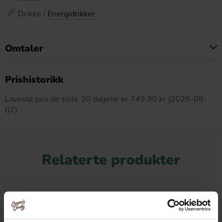
Drikke /
Energidrikker
Omtaler
Dette produktet har ingen anmeldelser
Prishistorikk
Laveste pris de siste 30 dagene er 749.90 kr (2026-08-
07)
Relaterte produkter
-15%