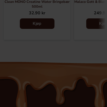
Clean MONO Creatine Water Bringebær
Malaco Gott & Bland
500ml
32.90 kr
249.90
Kjøp
Kjø