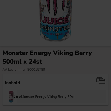
Jelly Belly Beanboozled Gift
Bubs Sur Skumromb Tutti
box 7th Edition
frutti 2.6kg
Monster Energy Viking Berry
139.90 kr
349.90 kr
500ml x 24st
Köp
Köp
Artikelnummer:
800015789
Innhold
Monster Energy Viking Berry 50cl
24stk