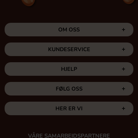
OM OSS
KUNDESERVICE
HJELP
FØLG OSS
HER ER VI
VÅRE SAMARBEIDSPARTNERE