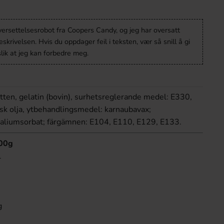
versettelsesrobot fra Coopers Candy, og jeg har oversatt
krivelsen. Hvis du oppdager feil i teksten, vær så snill å gi
lik at jeg kan forbedre meg.
atten, gelatin (bovin), surhetsreglerande medel: E330,
sk olja, ytbehandlingsmedel: karnaubavax;
aliumsorbat; färgämnen: E104, E110, E129, E133.
100g
l
g