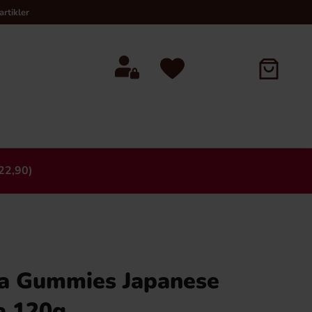
rtikler
22,90)
×
a Gummies Japanese
a 120g