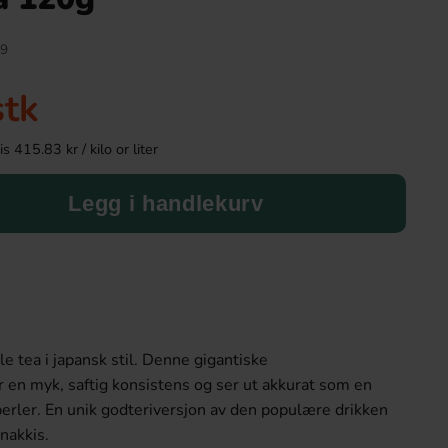
9
stk
 415.83 kr / kilo or liter
Legg i handlekurv
Fanta Strawberry 355ml
Felko Mega Gummie
Donut 12
29.90 kr
49.90 k
 tea i japansk stil. Denne gigantiske
Köp
Köp
 en myk, saftig konsistens og ser ut akkurat som en
erler. En unik godteriversjon av den populære drikken
nakkis.