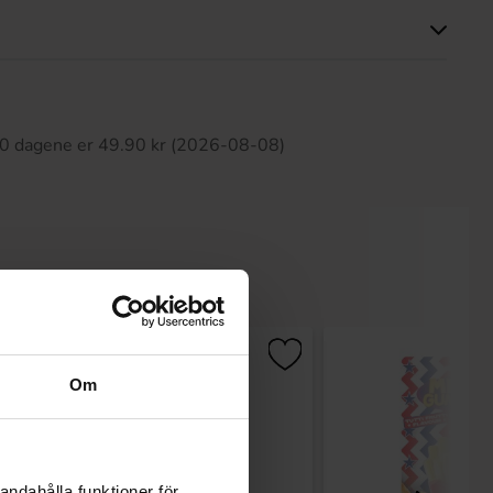
tte produktet har ingen anmeldelser
 30 dagene er 49.90 kr (2026-08-08)
Om
andahålla funktioner för