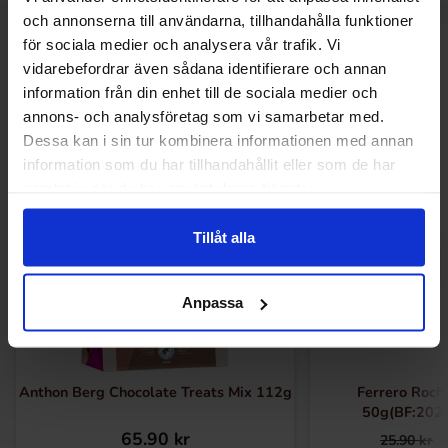
och annonserna till användarna, tillhandahålla funktioner
för sociala medier och analysera vår trafik. Vi
Relaterte produkter
vidarebefordrar även sådana identifierare och annan
information från din enhet till de sociala medier och
annons- och analysföretag som vi samarbetar med.
Dessa kan i sin tur kombinera informationen med annan
-27%
information som du har tillhandahållit eller som de har
samlat in när du har använt deras tjänster.
Tillåt alla
Anpassa
Anthon Berg Chocolate Treats Mix 112g
Ferrero Roch
50g(BF:202
65.90 kr
25.90 kr