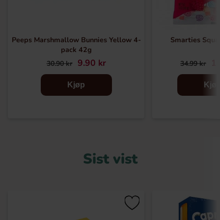
Peeps Marshmallow Bunnies Yellow 4-
Smarties Squa
pack 42g
9.90 kr
10
30.90 kr
34.99 kr
Kjøp
Kjø
Sist vist