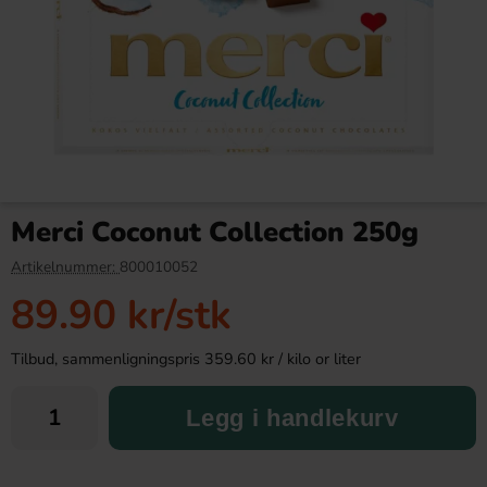
Kinder Maxi 21g
Vegemite Yeast Extract 220g
Merci Coconut Collection 250g
9.90 kr
89.90 kr
Artikelnummer:
800010052
89.90 kr
/stk
Köp
Köp
Tilbud, sammenligningspris 359.60 kr / kilo or liter
Legg i handlekurv