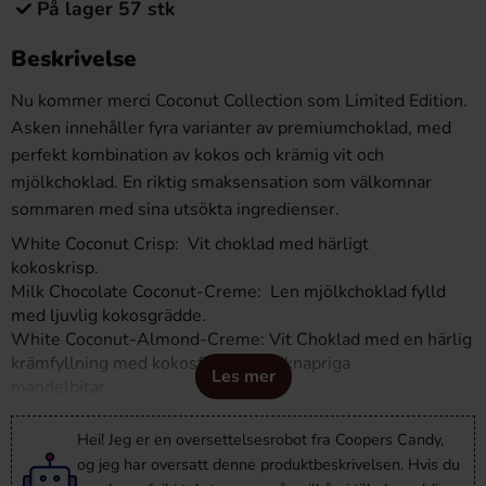
På lager 57 stk
Beskrivelse
Nu kommer merci Coconut Collection som Limited Edition.
Asken innehåller fyra varianter av premiumchoklad, med
perfekt kombination av kokos och krämig vit och
mjölkchoklad. En riktig smaksensation som välkomnar
sommaren med sina utsökta ingredienser.
White Coconut Crisp: Vit choklad med härligt
kokoskrisp.
Milk Chocolate Coconut-Creme: Len mjölkchoklad fylld
med ljuvlig kokosgrädde.
White Coconut-Almond-Creme: Vit Choklad med en härlig
krämfyllning med kokosflingor och knapriga
Les mer
mandelbitar.
Dark Milk Coconut-Creme: Mörk mjölkchoklad som
omsluter delikat kokosgräddfyllning.
Hei! Jeg er en oversettelsesrobot fra Coopers Candy,
og jeg har oversatt denne produktbeskrivelsen. Hvis du