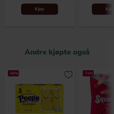
Kjøp
Kjø
Andre kjøpte også
-68%
-71%