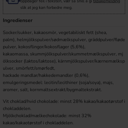
oppdager feil i teksten, vær så snill å gi
tilbakemelding
slik at jeg kan forbedre meg.
Ingredienser
Socker/sukker, kakaosmör, vegetabiliskt fett (shea,
palm), helmjölkspulver/sødmælkspulver, gräddpulver/fløde
pulver, kokosflingor/kokosflager (5,6%),
kakaomassa, skummjölkspulver/skummetmælkspulver, mj
ölksocker (laktos/laktose), kärnmjölkspulver/kærnemælksp
ulver, smörfett/smørfedt,
hackade mandlar/hakkedemandler (0,6%),
emulgeringsmedel: lecitin/lecithiner (soja/soya), majs,
aromer, salt, kornmaltsextrakt/bygmaltekstrakt.
Vit choklad/hvid chokolade: minst 28% kakao/kakaotørstof i
chokladdelen.
Mjölkchoklad/mælkechokolade: minst 32%
kakao/kakaotørstof i chokladdelen.