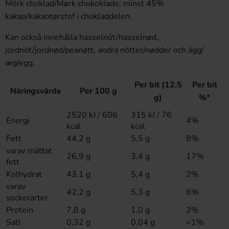
Mörk choklad/Mørk chokoklade: minst 45%
kakao/kakaotørstof i chokladdelen.
Kan också innehålla hasselnöt/hasselnød,
jordnöt/jordnød/peanøtt, andra nötter/nødder och ägg/
æg/egg.
Per bit (12,5
Per bit
Näringsvärde
Per 100 g
g)
%*
2520 kJ / 606
315 kJ / 76
Energi
4%
kcal
kcal
Fett
44,2 g
5,5 g
8%
varav mättat
26,9 g
3,4 g
17%
fett
Kolhydrat
43,1 g
5,4 g
2%
varav
42,2 g
5,3 g
6%
sockerarter
Protein
7,8 g
1,0 g
2%
Salt
0,32 g
0,04 g
<1%