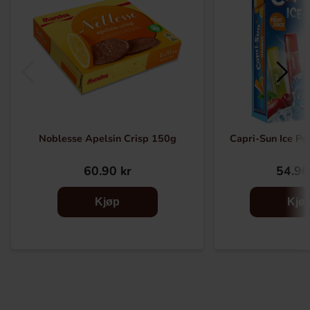
Noblesse Apelsin Crisp 150g
Capri-Sun Ice Po
60.90 kr
54.90
Kjøp
Kjø