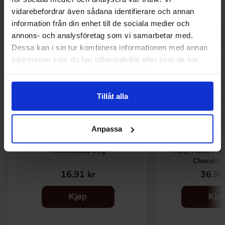
vidarebefordrar även sådana identifierare och annan
information från din enhet till de sociala medier och
annons- och analysföretag som vi samarbetar med.
Dessa kan i sin tur kombinera informationen med annan
information som du har tillhandahållit eller som de har
samlat in när du har använt deras tjänster.
Tillåt alla
Anpassa
Kexchoklad 60g
Meiji Hello Pa
Chocolat
16.91 kr
36.90
Kjøp
Kjø