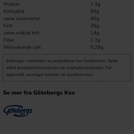
Protein
7.3g
Kolhydrat
60g
varav sockerarter
45g
Fett
26g
varav mättat fett
14g
Fiber
1.3g
Motsvarande salt
0.28g
Endringer i innholdet av produktene kan forekomme. Sjekk
alltid produktinformasjonen på originalemballasjen. For
spørsmål, vennligst kontakt vår kundeservice.
Se mer fra Göteborgs Kex