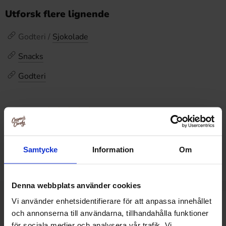
Utforsk flere lignende
Godteri /
Sjokolade
Snacks
Godteri
Omtaler
Dette produktet har ingen anmeldelser
Prishistorikk
Samtycke
Information
Om
Laveste pris de siste 30 dagene er 42.90 kr (2026-08-08)
Denna webbplats använder cookies
Vi använder enhetsidentifierare för att anpassa innehållet
Relaterte produkter
och annonserna till användarna, tillhandahålla funktioner
för sociala medier och analysera vår trafik. Vi