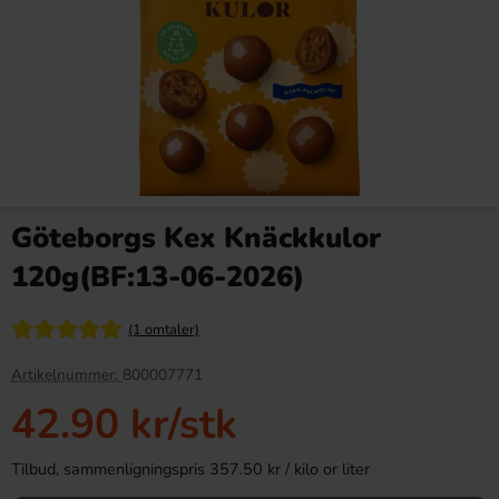
Werthers Original Cream
Yorkshire Tea Biscuit Brew
Candies 135g
Tea Bags 40st
Göteborgs Kex Knäckkulor
34.90 kr
79.90 kr
120g(BF:13-06-2026)
Köp
Köp
(1 omtaler)
Artikelnummer:
800007771
42.90 kr
/stk
Tilbud, sammenligningspris 357.50 kr / kilo or liter