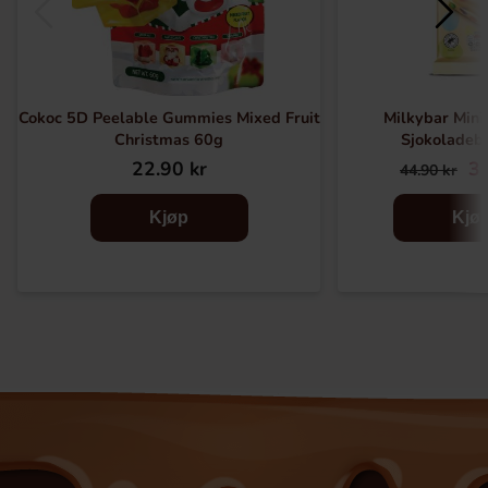
Cokoc 5D Peelable Gummies Mixed Fruit
Milkybar Mini
Christmas 60g
Sjokoladeb
22.90 kr
32
44.90 kr
Kjøp
Kjø