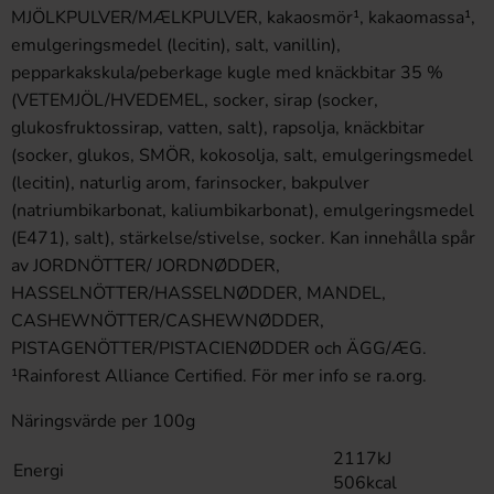
MJÖLKPULVER/MӔLKPULVER, kakaosmör¹, kakaomassa¹,
emulgeringsmedel (lecitin), salt, vanillin),
pepparkakskula/peberkage kugle med knäckbitar 35 %
(VETEMJÖL/HVEDEMEL, socker, sirap (socker,
glukosfruktossirap, vatten, salt), rapsolja, knäckbitar
(socker, glukos, SMÖR, kokosolja, salt, emulgeringsmedel
(lecitin), naturlig arom, farinsocker, bakpulver
(natriumbikarbonat, kaliumbikarbonat), emulgeringsmedel
(E471), salt), stärkelse/stivelse, socker. Kan innehålla spår
av JORDNÖTTER/ JORDNØDDER,
HASSELNÖTTER/HASSELNØDDER, MANDEL,
CASHEWNÖTTER/CASHEWNØDDER,
PISTAGENÖTTER/PISTACIENØDDER och ÄGG/ӔG.
¹Rainforest Alliance Certified. För mer info se ra.org.
Näringsvärde per 100g
2117kJ
Energi
506kcal