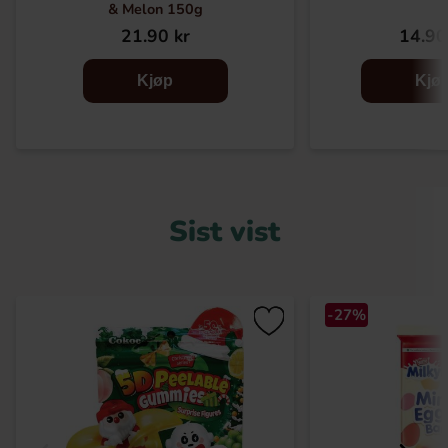
& Melon 150g
21.90 kr
14.90
Kjøp
Kjø
Sist vist
-27%