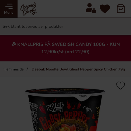
Meny
🎉 KNALLPRIS PÅ SWEDISH CANDY 100G - KUN
12,90kr/st (ord 22,90)
Hjemmeside
Daebak Noodle Bowl Ghost Pepper Spicy Chicken 79g
×
Heading