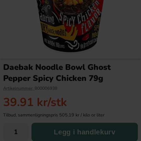
Milka Alpine Milk 90g
Cheetos Crunchy Cheese (JP)
70g
Daebak Noodle Bowl Ghost
30.90 kr
36.90 kr
Pepper Spicy Chicken 79g
Köp
Köp
Artikelnummer:
800006938
39.91 kr
/stk
Tilbud, sammenligningspris 505.19 kr / kilo or liter
Legg i handlekurv