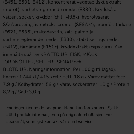
(E451, E501, E412), koncentrerat vegetabiliskt extrakt
(morot), surhetsreglerande medel (E330). Kryddsås:
vatten, socker, kryddor (chili, vitlök), hydrolyserat
SOJAprotein, jästextrakt, aromer (SESAM), aromförstärkare
(E621, E635), maltodextrin, salt, palmolja,
surhetsreglerande medel (E330), stabiliseringsmedel
(E412), färgämne (E150c), kryddextrakt (capsicum). Kan
innehålla spår av KRÄFTDJUR, FISK, MJÖLK,
JORDNÖTTER, SELLERI, SENAP och
BLÖTDJUR. Näringsinformation: Per 100 g (tillagad).
Energi: 1744 kJ / 415 kcal / Fett: 16 g / Varav mättat fett:
7,9 g / Kolhydrater: 59 g / Varav sockerarter: 10 g / Protein:
8,2 g / Salt: 3,0 g.
Endringer i innholdet av produktene kan forekomme. Sjekk
alltid produktinformasjonen på originalemballasjen. For
spørsmål, vennligst kontakt vår kundeservice.