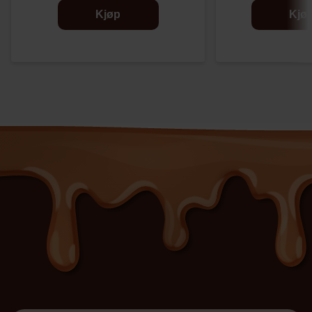
Kjøp
Kjø