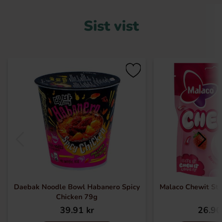
Sist vist
Daebak Noodle Bowl Habanero Spicy
Malaco Chewit St
Chicken 79g
39.91 kr
26.90