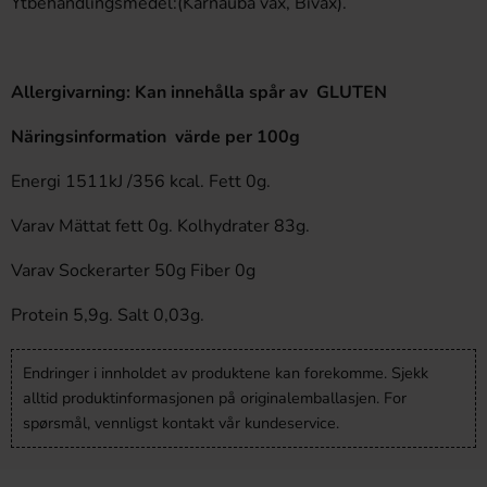
Ytbehandlingsmedel:(Karnauba vax, Bivax).
Allergivarning: Kan innehålla spår av GLUTEN
Näringsinformation värde per 100g
Energi 1511kJ /356 kcal. Fett 0g.
Varav Mättat fett 0g. Kolhydrater 83g.
Varav Sockerarter 50g Fiber 0g
Protein 5,9g. Salt 0,03g.
Endringer i innholdet av produktene kan forekomme. Sjekk
alltid produktinformasjonen på originalemballasjen. For
spørsmål, vennligst kontakt vår kundeservice.