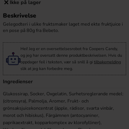
Ikke på lager
Beskrivelse
Gelegodteri i ulike fruktsmaker laget med ekte fruktjuice i
en pose på 80g fra Bebeto.
Hei! Jeg er en oversettelsesrobot fra Coopers Candy,
og jeg har oversatt denne produktbeskrivelsen. Hvis du
oppdager feil i teksten, vær så snill å gi
tilbakemelding
slik at jeg kan forbedre meg.
Ingredienser
Glukossirap, Socker, Oxgelatin, Surhetsreglerande medel:
(citronsyra), Palmolja, Aromer, Frukt- och
grönsaksjuicekoncentrat (äpple, rädisor, svarta vinbär,
morot och hibiskus), Färgämnen (antocyaniner,
paprikaextrakt, kopparkomplex av klorofylliner),