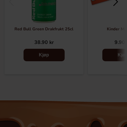
Red Bull Green Drakfrukt 25cl
Kinder Ma
38.90 kr
9.90 
Kjøp
Kjø