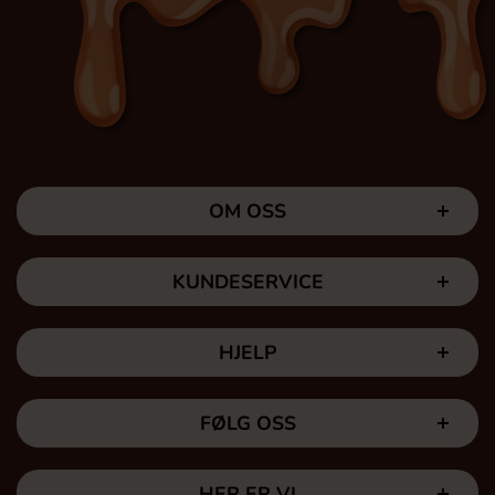
OM OSS
KUNDESERVICE
HJELP
FØLG OSS
HER ER VI