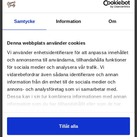
Samtycke
Information
Om
Denna webbplats använder cookies
Vi använder enhetsidentifierare för att anpassa innehållet
och annonserna till användarna, tillhandahålla funktioner
för sociala medier och analysera vår trafik. Vi
vidarebefordrar även sådana identifierare och annan
information från din enhet till de sociala medier och
annons- och analysföretag som vi samarbetar med.
Bebeto Peach Rings 80g
Bebeto Super Belt 
Dessa kan i sin tur kombinera informationen med annan
18.89 kr
16.91
information som du har tillhandahållit eller som de har
samlat in när du har använt deras tjänster.
Kjøp
Kjø
Tillåt alla