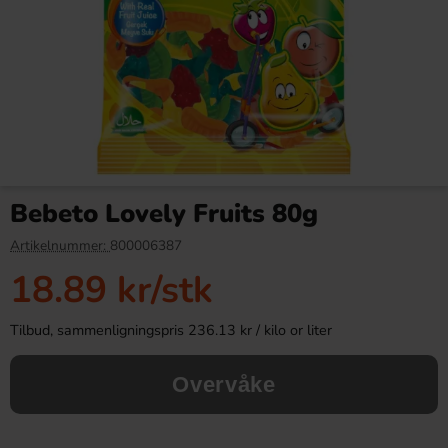
Toppie Wax Candy Astronaut
SwedishCandy Sour 100g
Blåbär 40g
(BF:2026-05-23)
Bebeto Lovely Fruits 80g
46.90 kr
9.90 kr
22.90 kr
Artikelnummer:
800006387
18.89 kr
/stk
Köp
Köp
Tilbud, sammenligningspris 236.13 kr / kilo or liter
Overvåke