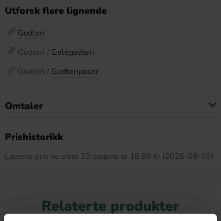
Utforsk flere lignende
Godteri
Godteri /
Gelégodteri
Godteri /
Godteriposer
Omtaler
Dette produktet har ingen anmeldelser
Prishistorikk
Laveste pris de siste 30 dagene er 18.89 kr (2026-08-09)
Relaterte produkter