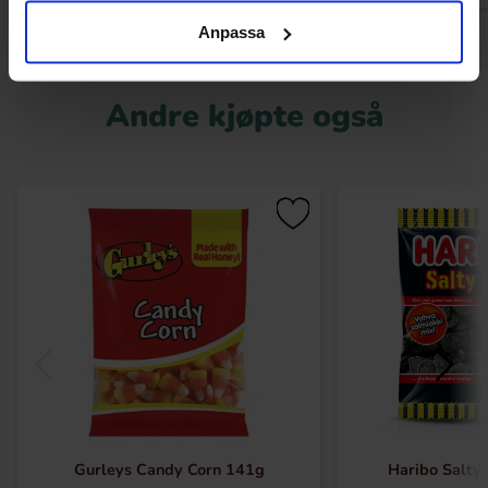
Anpassa
Andre kjøpte også
Gurleys Candy Corn 141g
Haribo Salty