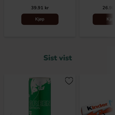
39.91 kr
26.90
Kjøp
Kjø
Sist vist