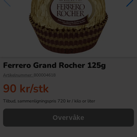
1
/
2
Roshen Crazy Bee Frutty 1kg
Red Bull Green Drakfrukt 25cl
Ferrero Grand Rocher 125g
109.91 kr
38.90 kr
Artikelnummer:
800004618
90 kr
/stk
Köp
Köp
Tilbud, sammenligningspris 720 kr / kilo or liter
Overvåke