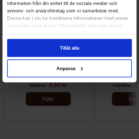
information från din enhet till de sociala medier och
annons- och analysföretag som vi samarbetar med.
Dessa kan i sin tur kombinera informationen med annan
information som du har tillhandahållit eller som de har
samlat in när du har använt deras tjänster.
Tillåt alla
Anpassa
Cadbury Creme Egg White
Ferrero Grand 
40g(BF:2026-07-31)
125g(BFL:20
6.90 kr
4
22.90 kr
119.90 kr
Kjøp
Kjø