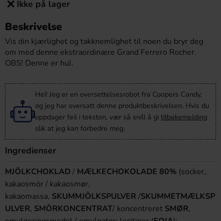
Ikke på lager
Beskrivelse
Vis din kjærlighet og takknemlighet til noen du bryr deg
om med denne ekstraordinære Grand Ferrero Rocher.
OBS! Denne er hul.
Hei! Jeg er en oversettelsesrobot fra Coopers Candy,
og jeg har oversatt denne produktbeskrivelsen. Hvis du
oppdager feil i teksten, vær så snill å gi
tilbakemelding
slik at jeg kan forbedre meg.
Ingredienser
MJÖLKCHOKLAD
/
MÆLKECHOKOLADE
80%
(socker,
kakaosmör / kakaosmør,
kakaomassa,
SKUMMJÖLKSPULVER
/
SKUMMETMÆLKSP
ULVER
,
SMÖRKONCENTRAT
/ koncentreret
SMØR
,