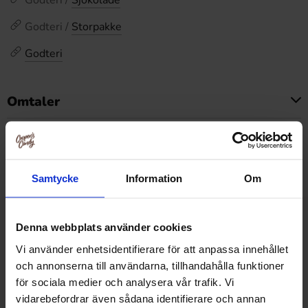
Godteri /
Sjokolade
Godteri /
Storpakke
Godteri
Omtaler
Dette produktet har ingen anmeldelser
Prishistorikk
Laveste pris de siste 30 dagene er 90 kr (2026-08-07)
Samtycke
Information
Om
Denna webbplats använder cookies
Relaterte produkter
Vi använder enhetsidentifierare för att anpassa innehållet
och annonserna till användarna, tillhandahålla funktioner
för sociala medier och analysera vår trafik. Vi
-70%
-58%
vidarebefordrar även sådana identifierare och annan