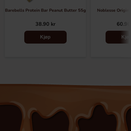
Barebells Protein Bar Peanut Butter 55g
Noblesse Origina
38.90 kr
60.90
Kjøp
Kjø