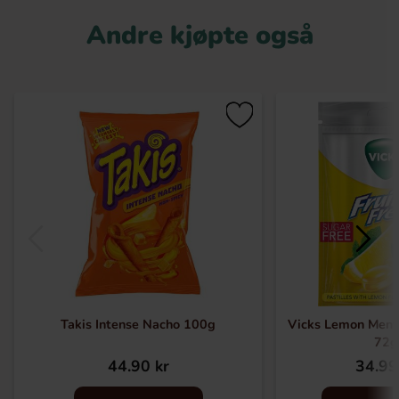
Andre kjøpte også
Takis Intense Nacho 100g
Vicks Lemon Mento
72g
44.90 kr
34.99