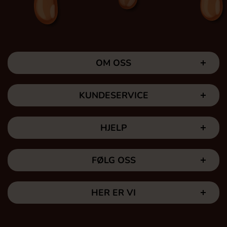
OM OSS
KUNDESERVICE
HJELP
FØLG OSS
HER ER VI