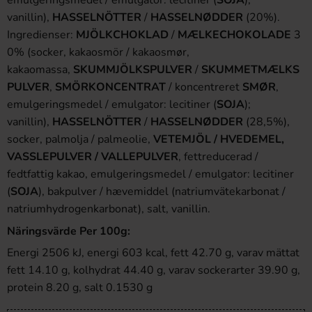
emulgeringsmedel / emulgator: lecitiner (
SOJA
);
vanillin),
HASSELNÖTTER
/
HASSELNØDDER
(20%).
Ingredienser:
MJÖLKCHOKLAD
/
MÆLKECHOKOLADE
3
0% (socker, kakaosmör / kakaosmør,
kakaomassa,
SKUMMJÖLKSPULVER
/
SKUMMETMÆLKS
PULVER
,
SMÖRKONCENTRAT
/ koncentreret
SMØR
,
emulgeringsmedel / emulgator: lecitiner (
SOJA
);
vanillin),
HASSELNÖTTER
/
HASSELNØDDER
(28,5%),
socker, palmolja / palmeolie,
VETEMJÖL / HVEDEMEL,
VASSLEPULVER / VALLEPULVER
, fettreducerad /
fedtfattig kakao, emulgeringsmedel / emulgator: lecitiner
(
SOJA
), bakpulver / hævemiddel (natriumvätekarbonat /
natriumhydrogenkarbonat), salt, vanillin.
Näringsvärde Per 100g:
Energi 2506 kJ, energi 603 kcal, fett 42.70 g, varav mättat
fett 14.10 g, kolhydrat 44.40 g, varav sockerarter 39.90 g,
protein 8.20 g, salt 0.1530 g