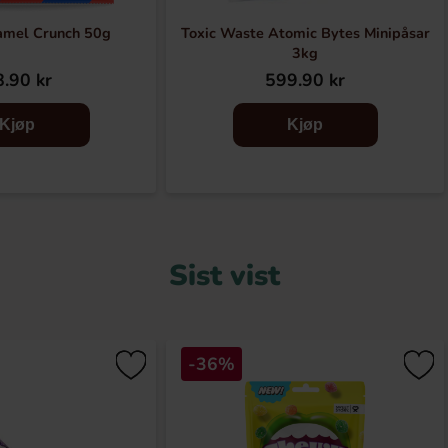
amel Crunch 50g
Toxic Waste Atomic Bytes Minipåsar
3kg
.90 kr
599.90 kr
Kjøp
Kjøp
Sist vist
-36%