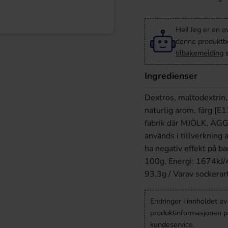
Hei! Jeg er en o
denne produktbes
tilbakemelding
s
Ingredienser
Dextros, maltodextrin,
naturlig arom, färg [E
fabrik där MJÖLK, 
används i tillverkning
ha negativ effekt på b
100g. Energi: 1674kJ/40
93,3g / Varav sockerart
Endringer i innholdet a
produktinformasjonen på
kundeservice.