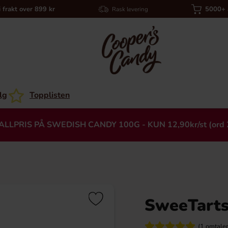
i frakt over 899 kr
5000+ a
Rask levering
lg
Topplisten
ALLPRIS PÅ SWEDISH CANDY 100G - KUN 12,90kr/st (ord 
SweeTarts
Heading
(1 omtaler