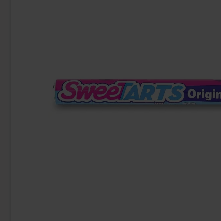
-43%
Red Bull Green Drakfrukt 25cl
Tabby Chicken 
38.90 kr
34.90 k
Köp
Köp