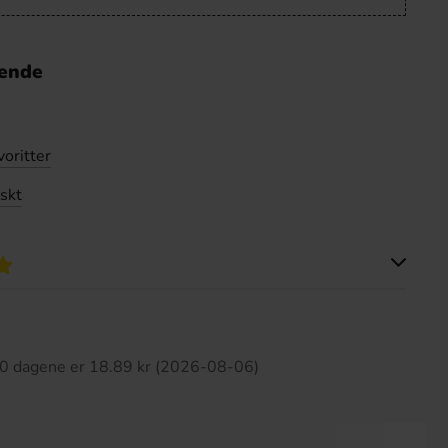
nende
voritter
skt
tte produktet har ingen anmeldelser
 30 dagene er 18.89 kr (2026-08-06)