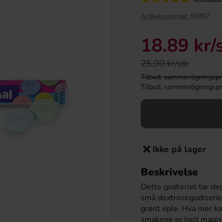
Artikelnummer:
90907
18.89 kr
/
25.90 kr/stk
Tilbud, sammenligningspris
Tilbud, sammenligningspris
Wings Chocolate 50g
Kinder Maxi 21g
Ikke på lager
19.90 kr
9.90 kr
r
Beskrivelse
Dette godteriet tar deg
Köp
små dextrosegodisene 
grønt eple. Hva mer k
smakene er helt magis