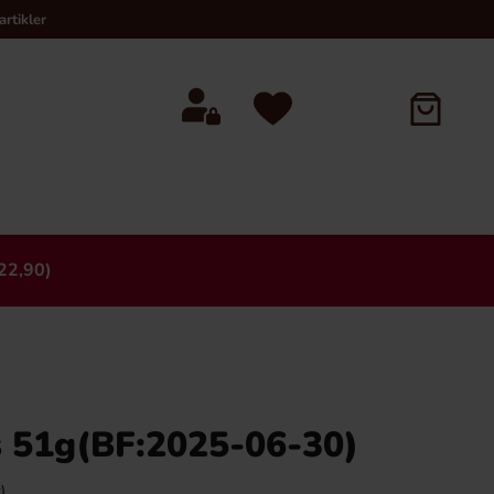
rtikler
22,90)
×
 51g(BF:2025-06-30)
)