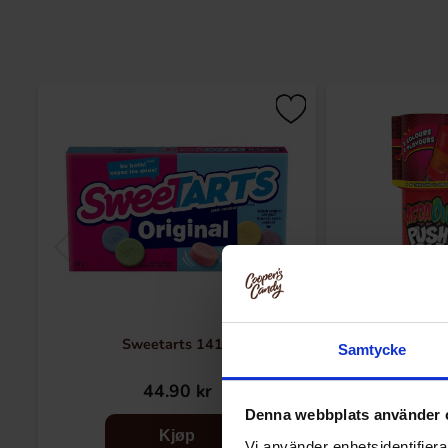
Sweetarts 141g
Mega Push P
Samtycke
44.90 kr
24
Denna webbplats använder 
Kjøp
Vi använder enhetsidentifierar