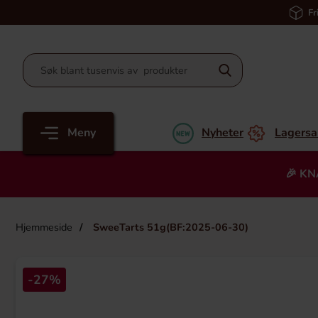
Fr
Meny
Nyheter
Lagersa
🎉 KN
Hjemmeside
SweeTarts 51g(BF:2025-06-30)
-27%