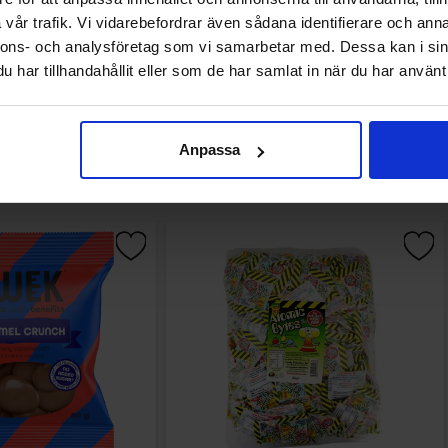
vår trafik. Vi vidarebefordrar även sådana identifierare och anna
nnons- och analysföretag som vi samarbetar med. Dessa kan i sin
har tillhandahållit eller som de har samlat in när du har använt 
Andre kjøpte også
Anpassa