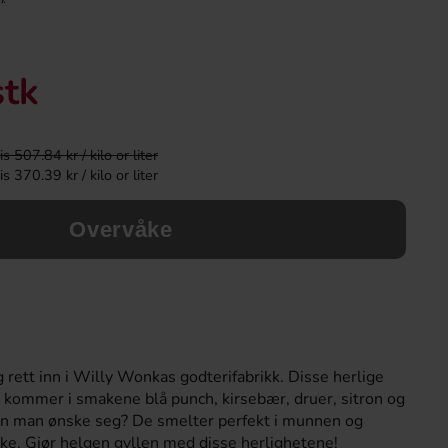
Ny!
stk
 507.84 kr / kilo or liter
 370.39 kr / kilo or liter
Overvåke
Kinder Joy Super Mario 20g
Ronny & Ragge Buttc
Kaviar & Knäckem
28.90 kr
36.90 k
 rett inn i Willy Wonkas godterifabrikk. Disse herlige
Köp
Köp
kommer i smakene blå punch, kirsebær, druer, sitron og
an man ønske seg? De smelter perfekt i munnen og
ke. Gjør helgen gyllen med disse herlighetene!