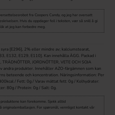
versettelsesrobot fra Coopers Candy, og jeg har oversatt
krivelsen. Hvis du oppdager feil i teksten, vær så snill å gi
lik at jeg kan forbedre meg.
 syra [E296], 2% eller mindre av; kalciumstearat,
133, E132, E129, E110]. Kan innehålla ÄGG. Packad i
ÄGG, TRÄDNÖTTER, JORDNÖTTER, VETE OCH SOJA
 av andra produkter. Innehåller AZO-färgämnen som kan
arns beteende och koncentration. Näringsinformation: Per
0kcal / Fett: 0g / Varav mättat fett: 0g / Kolhydrater:
er: 80g / Protein: 0g / Salt: 0g.
v produktene kan forekomme. Sjekk alltid
 originalemballasjen. For spørsmål, vennligst kontakt vår