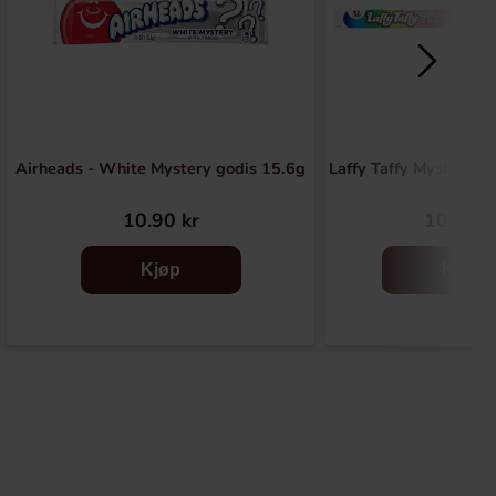
Airheads - White Mystery godis 15.6g
Laffy Taffy Mystery S
10.90 kr
10.90 k
Kjøp
Kjøp