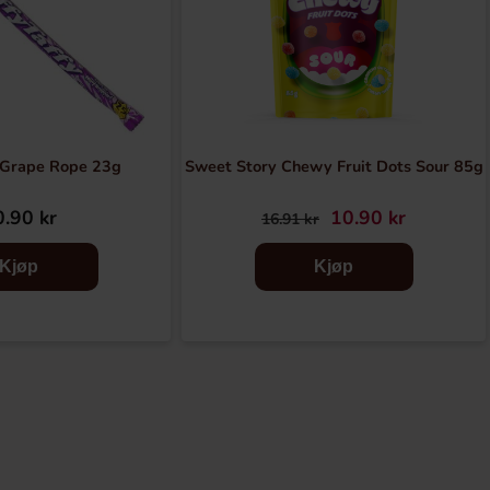
y Grape Rope 23g
Sweet Story Chewy Fruit Dots Sour 85g
.90 kr
10.90 kr
16.91 kr
Kjøp
Kjøp