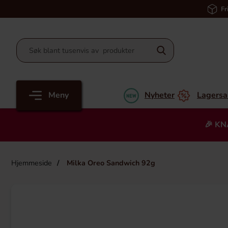
Fr
Meny
Nyheter
Lagersa
🎉 KN
Hjemmeside
Milka Oreo Sandwich 92g