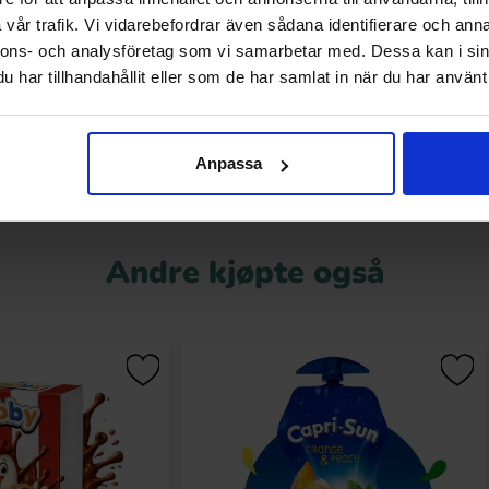
vår trafik. Vi vidarebefordrar även sådana identifierare och anna
7 kr
30.90 kr
0 kr
nnons- och analysföretag som vi samarbetar med. Dessa kan i sin
har tillhandahållit eller som de har samlat in när du har använt 
Kjøp
Kjøp
Anpassa
Andre kjøpte også