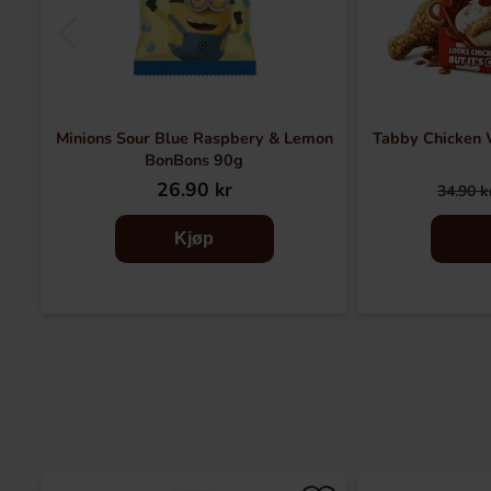
Minions Sour Blue Raspbery & Lemon
Tabby Chicken 
BonBons 90g
26.90 kr
34.90 k
Kjøp