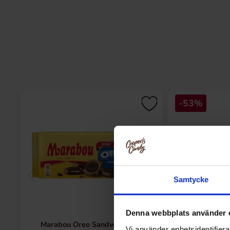
-53%
Samtycke
Denna webbplats använder 
Marabou Oreo Sandwich 92g
Marabou Oreo 
Vi använder enhetsidentifierar