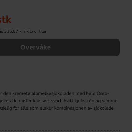
stk
 335.87 kr / kilo or liter
Overvåke
Coca-Cola Original 33cl
Dextro Energy Fizzy S
er den kremete alpmelkesjokoladen med hele Oreo-
22.90 kr
19.90 k
jokolade møter klassisk svart-hvitt kjeks i én og samme
ståelig for alle som elsker kombinasjonen av sjokolade
Köp
Köp