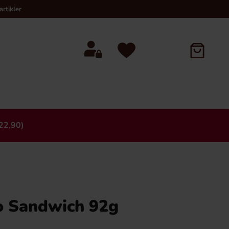
rtikler
22,90)
×
o Sandwich 92g