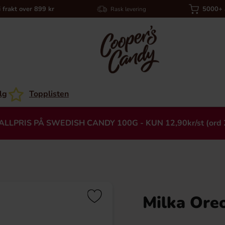
i frakt over 899 kr
5000+ a
Rask levering
lg
Topplisten
ALLPRIS PÅ SWEDISH CANDY 100G - KUN 12,90kr/st (ord 
Milka Ore
Heading