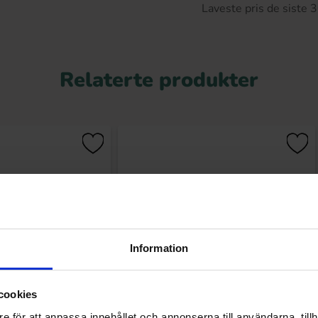
Laveste pris de siste
Relaterte produkter
Information
cookies
37g(BF:2026-06-22)
Milka Alpine Milk 90g
e för att anpassa innehållet och annonserna till användarna, tillh