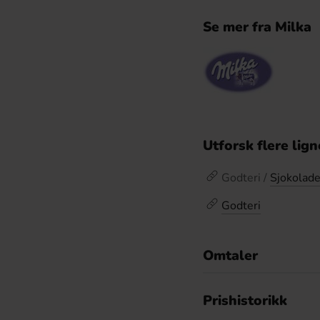
Se mer fra Milka
Utforsk flere lig
Godteri /
Sjokolad
Godteri
Omtaler
De
Prishistorikk