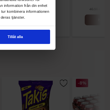
n information från din enhet
30.90 kr
29
46.90 kr
 tur kombinera informationen
deras tjänster.
Kjøp
Kjøp
Tillåt alla
-8%