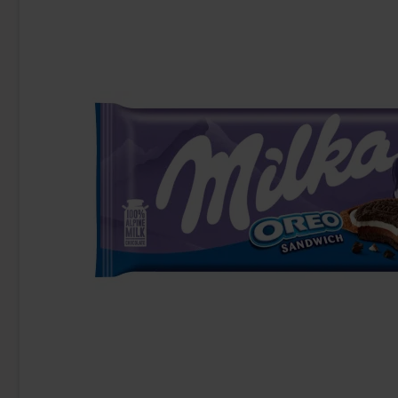
-6%
Coca-Cola Vanilla 33cl x 20st (helt
Toffix
brett)
449.90 kr
10
478 kr
Köp
Köp