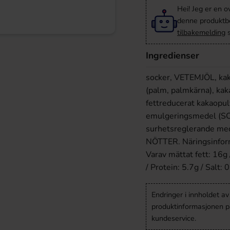
Hei! Jeg er en o
denne produktbes
tilbakemelding
s
Ingredienser
socker, VETEMJÖL, kak
(palm, palmkärna), ka
fettreducerat kakaopu
emulgeringsmedel (SOJ
surhetsreglerande med
NÖTTER. Näringsinforma
Varav mättat fett: 16g 
/ Protein: 5.7g / Salt: 
Endringer i innholdet a
produktinformasjonen på
kundeservice.