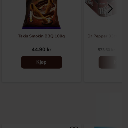
Takis Smokin BBQ 100g
Dr Pepper 33cl x 24st
44.90 kr
529
573.60 kr
Kjøp
Kjøp