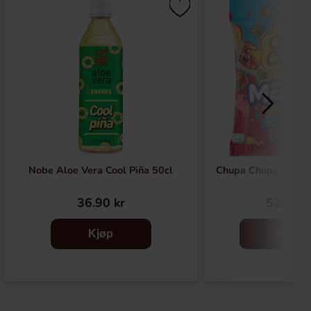
Nobe Aloe Vera Cool Piña 50cl
Chupa Chups Madz F
36.90 kr
52.90 k
Kjøp
Kjøp