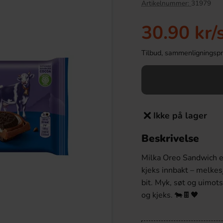
Artikelnummer:
31979
30.90 kr
/
Tilbud, sammenligningspris
Ikke på lager
Beskrivelse
 Kaffe 800g
Cadbury Crunchie Bar 40g
Milka Oreo Sandwich 
9.91 kr
24.90 kr
kjeks innbakt – melkes
bit. Myk, søt og uimot
Köp
og kjeks. 🐄🍫🖤