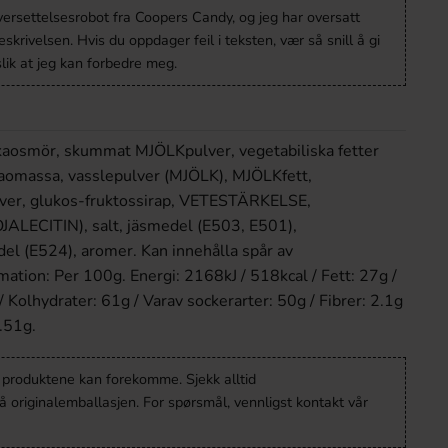
versettelsesrobot fra Coopers Candy, og jeg har oversatt
krivelsen. Hvis du oppdager feil i teksten, vær så snill å gi
lik at jeg kan forbedre meg.
aosmör, skummat MJÖLKpulver, vegetabiliska fetter
kaomassa, vasslepulver (MJÖLK), MJÖLKfett,
lver, glukos-fruktossirap, VETESTÄRKELSE,
ALECITIN), salt, jäsmedel (E503, E501),
el (E524), aromer. Kan innehålla spår av
tion: Per 100g. Energi: 2168kJ / 518kcal / Fett: 27g /
/ Kolhydrater: 61g / Varav sockerarter: 50g / Fibrer: 2.1g
0.51g.
v produktene kan forekomme. Sjekk alltid
 originalemballasjen. For spørsmål, vennligst kontakt vår