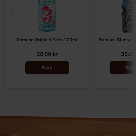
Ramune Original Soda 200ml
Ramune Blueberr
38.90 kr
38.90
Kjøp
Kjø