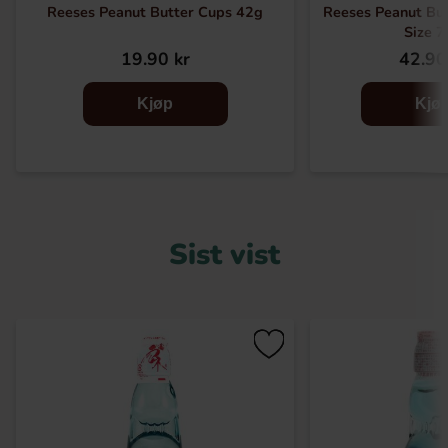
Reeses Peanut Butter Cups 42g
Reeses Peanut But
Size 7
19.90 kr
42.90
Kjøp
Kjø
Sist vist