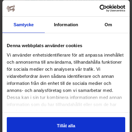
Samtycke
Information
Om
Denna webbplats använder cookies
Vi använder enhetsidentifierare för att anpassa innehållet
och annonserna till användarna, tillhandahålla funktioner
för sociala medier och analysera vår trafik. Vi
vidarebefordrar även sådana identifierare och annan
information från din enhet till de sociala medier och
annons- och analysföretag som vi samarbetar med.
Ramune Cola Soda 200ml
Ramune Soda M
Dessa kan i sin tur kombinera informationen med annan
information som du har tillhandahållit eller som de har
38.90 kr
38.90
samlat in när du har använt deras tjänster.
Kjøp
Kjø
Tillåt alla