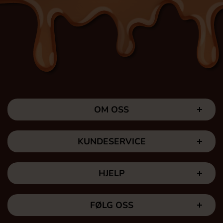
OM OSS
KUNDESERVICE
HJELP
FØLG OSS