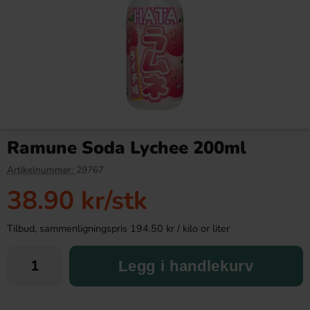
Cokoc Filled Gummies
Red Bull Iced Vanilla Berry
Strawberry Flavour 60g
25cl
Ramune Soda Lychee 200ml
26.90 kr
39.91 kr
Artikelnummer:
29767
38.90 kr
/stk
Köp
Köp
Tilbud, sammenligningspris 194.50 kr / kilo or liter
Legg i handlekurv