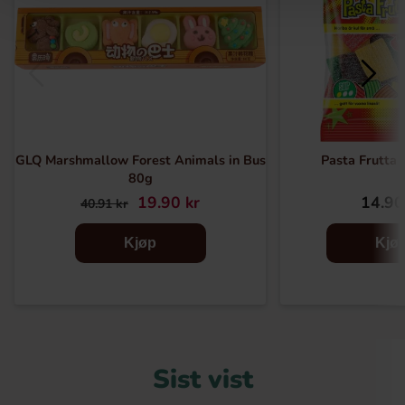
GLQ Marshmallow Forest Animals in Bus
Pasta Frutta 
80g
19.90 kr
14.90
40.91 kr
Kjøp
Kjø
Sist vist