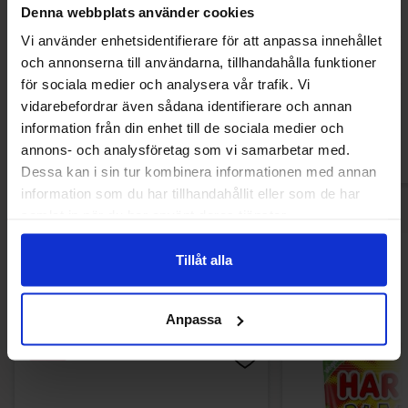
Denna webbplats använder cookies
Warheads Boba Sour Green Apple
Capri-Sun Kirsche
Vi använder enhetsidentifierare för att anpassa innehållet
400ml
33cl (1
och annonserna till användarna, tillhandahålla funktioner
39.91 kr
27.90
för sociala medier och analysera vår trafik. Vi
vidarebefordrar även sådana identifierare och annan
Kjøp
Kjø
information från din enhet till de sociala medier och
annons- och analysföretag som vi samarbetar med.
Dessa kan i sin tur kombinera informationen med annan
information som du har tillhandahållit eller som de har
samlat in när du har använt deras tjänster.
Tillåt alla
Andre kjøpte også
Anpassa
-51%