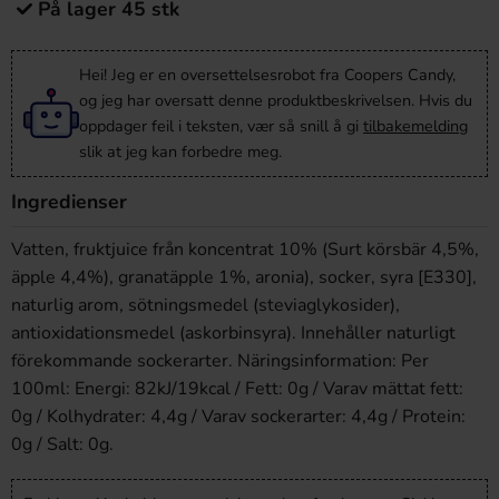
På lager 45 stk
Hei! Jeg er en oversettelsesrobot fra Coopers Candy,
og jeg har oversatt denne produktbeskrivelsen. Hvis du
oppdager feil i teksten, vær så snill å gi
tilbakemelding
slik at jeg kan forbedre meg.
Ingredienser
Vatten, fruktjuice från koncentrat 10% (Surt körsbär 4,5%,
äpple 4,4%), granatäpple 1%, aronia), socker, syra [E330],
naturlig arom, sötningsmedel (steviaglykosider),
antioxidationsmedel (askorbinsyra). Innehåller naturligt
förekommande sockerarter. Näringsinformation: Per
100ml: Energi: 82kJ/19kcal / Fett: 0g / Varav mättat fett:
0g / Kolhydrater: 4,4g / Varav sockerarter: 4,4g / Protein:
0g / Salt: 0g.