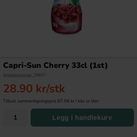
Hersheys Strawberry Syrup
Marmite Yeast Extract 125g
623g
Capri-Sun Cherry 33cl (1st)
89.90 kr
79.90 kr
Artikelnummer:
29657
28.90 kr
/stk
Köp
Köp
Tilbud, sammenligningspris 87.58 kr / kilo or liter
Legg i handlekurv