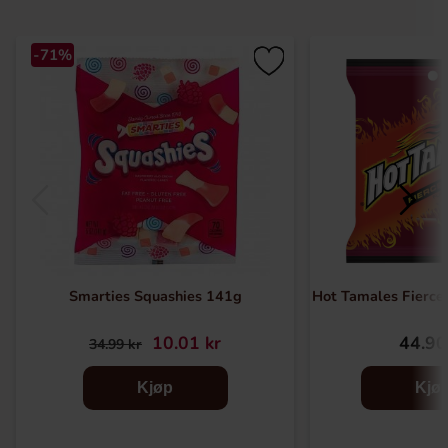
-71%
Smarties Squashies 141g
Hot Tamales Fierc
10.01 kr
44.90
34.99 kr
Kjøp
Kjø