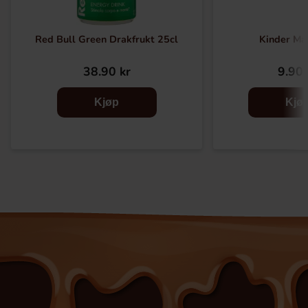
Red Bull Green Drakfrukt 25cl
Kinder Ma
38.90 kr
9.90 
Kjøp
Kjø