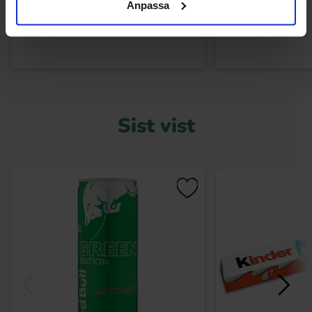
Anpassa
Kjøp
Kjø
Sist vist