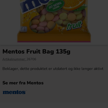
Cadbury Creme Egg White
Marmite Yeast Extract 125g
40g(BF:2026-07-31)
Mentos Fruit Bag 135g
6.90 kr
79.90 kr
22.90 kr
Artikelnummer:
26706
Köp
Köp
Beklager, dette produktet er utdatert og ikke lenger aktivt
Se mer fra Mentos