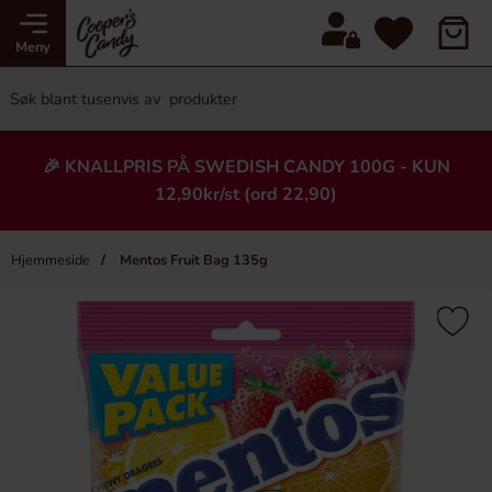
Meny
🎉 KNALLPRIS PÅ SWEDISH CANDY 100G - KUN
12,90kr/st (ord 22,90)
Hjemmeside
Mentos Fruit Bag 135g
×
Heading
-70%