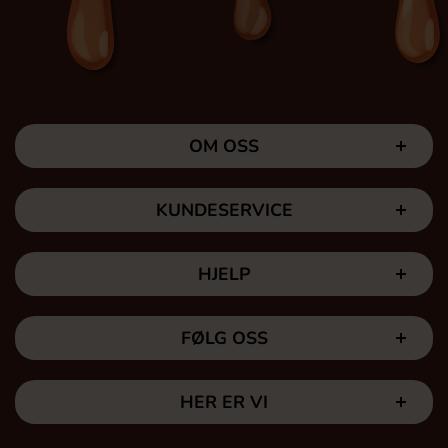
OM OSS
KUNDESERVICE
HJELP
FØLG OSS
HER ER VI