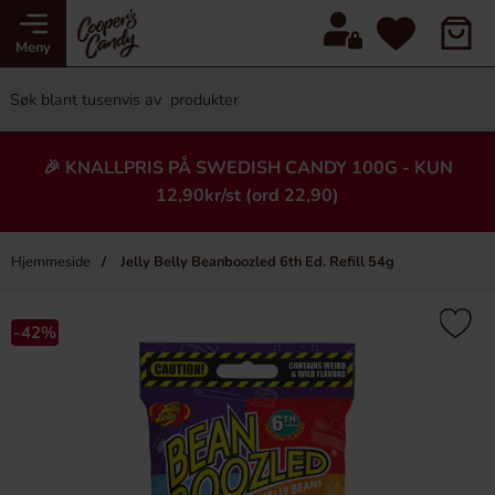
Meny
🎉 KNALLPRIS PÅ SWEDISH CANDY 100G - KUN
12,90kr/st (ord 22,90)
Hjemmeside
Jelly Belly Beanboozled 6th Ed. Refill 54g
×
Heading
-42%
-57%