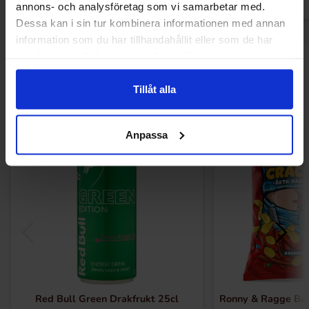
annons- och analysföretag som vi samarbetar med.
Dessa kan i sin tur kombinera informationen med annan
information som du har tillhandahållit eller som de har
samlat in när du har använt deras tjänster.
Sist vist
Tillåt alla
Ny!
Anpassa
Red Bull Green Drakfrukt 25cl
Ronny & Ragge But