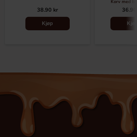
Korv med b
38.90 kr
36.90
Kjøp
Kjø