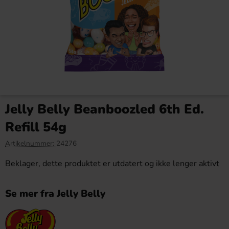
Red Bull Iced Vanilla Berry
SwedishCandy Sour 100g
25cl(BF:2026-09-28)
(BF:2026-05-23)
Jelly Belly Beanboozled 6th Ed.
39.91 kr
9.90 kr
22.90 kr
Refill 54g
Köp
Köp
Artikelnummer:
24276
Beklager, dette produktet er utdatert og ikke lenger aktivt
Se mer fra Jelly Belly