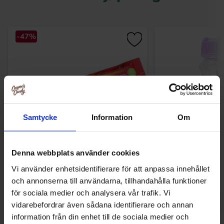
-47%
Samtycke
Information
Om
Denna webbplats använder cookies
Marabou Daim Dubbel 56g
Spiselige Såpebob
74m
Vi använder enhetsidentifierare för att anpassa innehållet
7.90 kr
79.90
och annonserna till användarna, tillhandahålla funktioner
14.90 kr
för sociala medier och analysera vår trafik. Vi
Kjøp
Kjø
vidarebefordrar även sådana identifierare och annan
information från din enhet till de sociala medier och