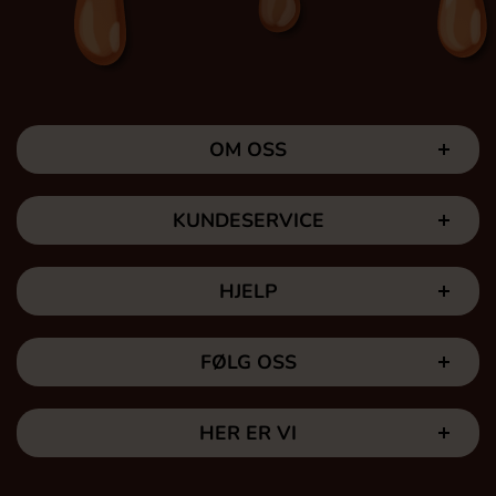
OM OSS
KUNDESERVICE
HJELP
FØLG OSS
HER ER VI