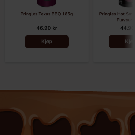
Pringles Texas BBQ 165g
Pringles Hot Smo
Flavour
46.90 kr
44.90
Kjøp
Kjø