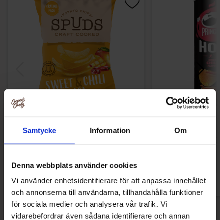
Spuds Craft Cooked Chips Sweet & Chili
Pringles Hot Swee
Salsa 145g
Samtycke
Information
Om
30.90 kr
44.90
Kjøp
Kjø
Denna webbplats använder cookies
Vi använder enhetsidentifierare för att anpassa innehållet
och annonserna till användarna, tillhandahålla funktioner
för sociala medier och analysera vår trafik. Vi
vidarebefordrar även sådana identifierare och annan