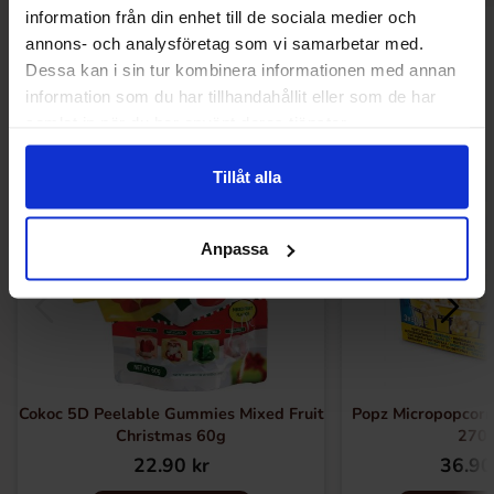
information från din enhet till de sociala medier och
annons- och analysföretag som vi samarbetar med.
Andre kjøpte også
Dessa kan i sin tur kombinera informationen med annan
information som du har tillhandahållit eller som de har
samlat in när du har använt deras tjänster.
Tillåt alla
Anpassa
Cokoc 5D Peelable Gummies Mixed Fruit
Popz Micropopcorn
Christmas 60g
270
22.90 kr
36.90