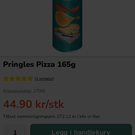
Tyrkisk Peber Super Sour
Kinder Maxi 21g
80g(BF:2026-07-10)
Pringles Pizza 165g
19.90 kr
9.90 kr
(2 omtaler)
Köp
Köp
Artikelnummer:
27065
44.90 kr
/stk
Tilbud, sammenligningspris 272.12 kr / kilo or liter
Legg i handlekurv