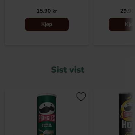
15.90 kr
29.90
Kjøp
Kjø
Sist vist