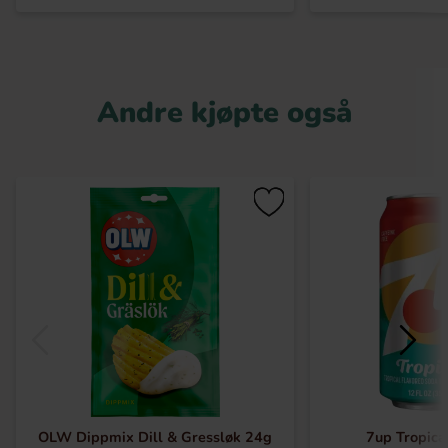
Andre kjøpte også
OLW Dippmix Dill & Gressløk 24g
7up Tropica