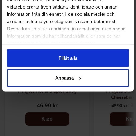
vidarebefordrar även sådana identifierare och annan
information från din enhet till de sociala medier och
-29%
annons- och analysföretag som vi samarbetar med.
Dessa kan i sin tur kombinera informationen med annan
information som du har tillhandahållit eller som de har
samlat in när du har använt deras tjänster.
Tillåt alla
Anpassa
Pringles Hot and Spicy 165g
Pringles Stad
Cheeseburg
46.90 kr
34
48.90 kr
Kjøp
Kjø