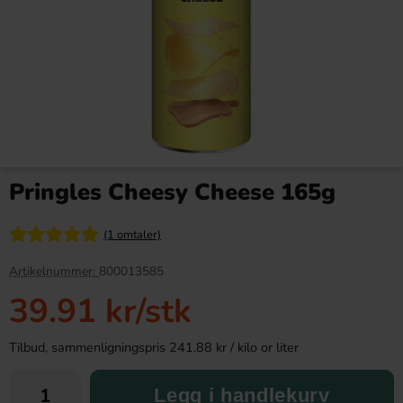
Capri-Sun Ice Pops 10 x 40ml
Ramlösa Original 33cl
Pringles Cheesy Cheese 165g
54.90 kr
20.90 kr
(1 omtaler)
Köp
Köp
Artikelnummer:
800013585
39.91 kr
/stk
Tilbud, sammenligningspris 241.88 kr / kilo or liter
Legg i handlekurv