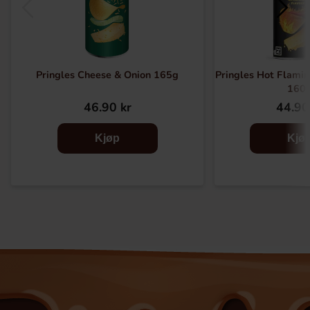
Pringles Cheese & Onion 165g
Pringles Hot Flamin
160
46.90 kr
44.90
Kjøp
Kjø