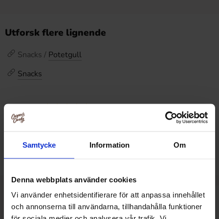
Utforsk flere lignende
Snacks /
Potetgull
Snacks
Omtaler
Dette produktet har ingen anmeldelser
Prishistorikk
Samtycke
Information
Om
Laveste pris de siste 30 dagene er 39.91 kr (2026-08-09)
Denna webbplats använder cookies
Vi använder enhetsidentifierare för att anpassa innehållet
Relaterte produkter
och annonserna till användarna, tillhandahålla funktioner
för sociala medier och analysera vår trafik. Vi