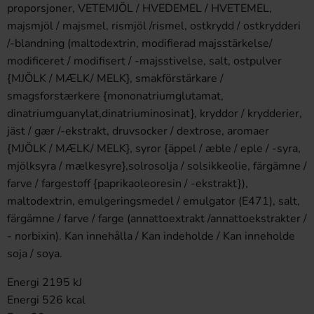
proporsjoner, VETEMJÖL / HVEDEMEL / HVETEMEL,
majsmjöl / majsmel, rismjöl /rismel, ostkrydd / ostkrydderi
/-blandning (maltodextrin, modifierad majsstärkelse/
modificeret / modifisert / -majsstivelse, salt, ostpulver
{MJÖLK / MÆLK/ MELK}, smakförstärkare /
smagsforstærkere {mononatriumglutamat,
dinatriumguanylat,dinatriuminosinat}, kryddor / krydderier,
jäst / gær /-ekstrakt, druvsocker / dextrose, aromaer
{MJÖLK / MÆLK/ MELK}, syror {äppel / æble / eple / -syra,
mjölksyra / mælkesyre},solrosolja / solsikkeolie, färgämne /
farve / fargestoff {paprikaoleoresin / -ekstrakt}),
maltodextrin, emulgeringsmedel / emulgator (E471), salt,
färgämne / farve / farge (annattoextrakt /annattoekstrakter /
- norbixin). Kan innehålla / Kan indeholde / Kan inneholde
soja / soya.
Energi 2195 kJ
Energi 526 kcal