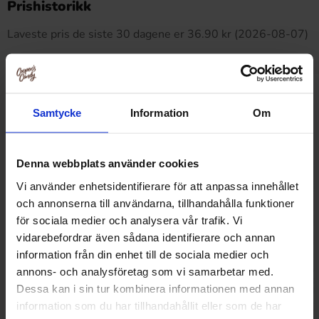
Prishistorikk
Laveste pris de siste 30 dagene er 36.90 kr (2026-08-07)
Relaterte produkter
Samtycke
Information
Om
Denna webbplats använder cookies
Vi använder enhetsidentifierare för att anpassa innehållet
och annonserna till användarna, tillhandahålla funktioner
för sociala medier och analysera vår trafik. Vi
vidarebefordrar även sådana identifierare och annan
information från din enhet till de sociala medier och
annons- och analysföretag som vi samarbetar med.
Dessa kan i sin tur kombinera informationen med annan
information som du har tillhandahållit eller som de har