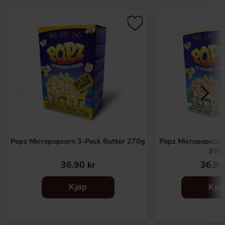
Popz Micropopcorn 3-Pack Butter 270g
Popz Micropopcorn
255
36.90 kr
36.90
Kjøp
Kjø