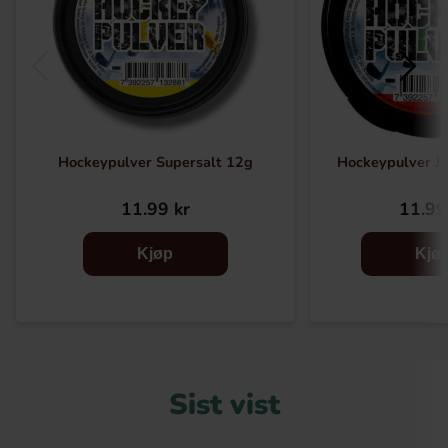
Hockeypulver Supersalt 12g
Hockeypulver J
11.99 kr
11.99
Kjøp
Kjø
Sist vist