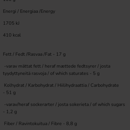
Energi / Energiaa /Energy
1705 kJ
410 kcal
Fett / Fedt /Rasvaa /Fat - 17 g
-varav mättat fett / heraf mættede fedtsyrer / josta
tyydyttyneitä rasvoja / of which saturates - 5 g
Kolhydrat / Karbohydrat / Hiilihydraattia / Carbohydrate
- 51 g
-varav/heraf sockerarter / josta sokerieta / of which sugars
- 1,2 g
Fiber / Ravintokuitua / Fibre - 8,8 g