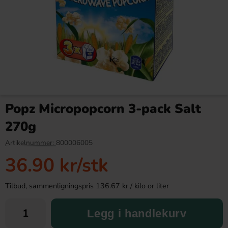
Pringles Salt och Vinegar
Cinnamon Toast Crunch flingor
165g
354g
Popz Micropopcorn 3-pack Salt
44.90 kr
119.90 kr
270g
Köp
Köp
Artikelnummer:
800006005
36.90 kr
/stk
Tilbud, sammenligningspris 136.67 kr / kilo or liter
Legg i handlekurv