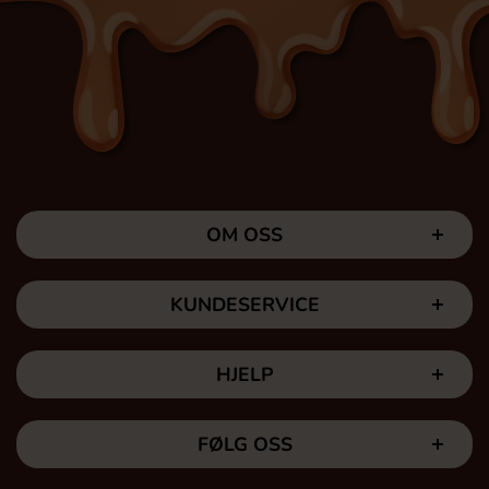
OM OSS
KUNDESERVICE
HJELP
FØLG OSS