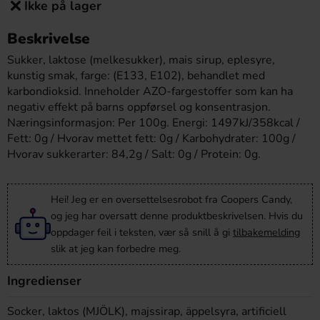
Ikke på lager
Beskrivelse
Sukker, laktose (melkesukker), mais sirup, eplesyre,
kunstig smak, farge: (E133, E102), behandlet med
karbondioksid. Inneholder AZO-fargestoffer som kan ha
negativ effekt på barns oppførsel og konsentrasjon.
Næringsinformasjon: Per 100g. Energi: 1497kJ/358kcal /
Fett: 0g / Hvorav mettet fett: 0g / Karbohydrater: 100g /
Hvorav sukkerarter: 84,2g / Salt: 0g / Protein: 0g.
Hei! Jeg er en oversettelsesrobot fra Coopers Candy,
og jeg har oversatt denne produktbeskrivelsen. Hvis du
oppdager feil i teksten, vær så snill å gi
tilbakemelding
slik at jeg kan forbedre meg.
Ingredienser
Socker, laktos (MJÖLK), majssirap, äppelsyra, artificiell