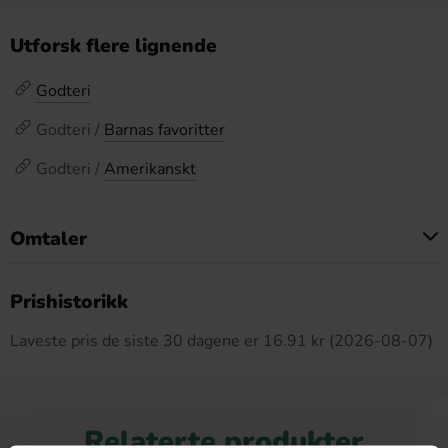
Utforsk flere lignende
Godteri
Godteri /
Barnas favoritter
Godteri /
Amerikanskt
Omtaler
Dette produktet har ingen anmeldelser
Prishistorikk
Laveste pris de siste 30 dagene er 16.91 kr (2026-08-07)
Relaterte produkter