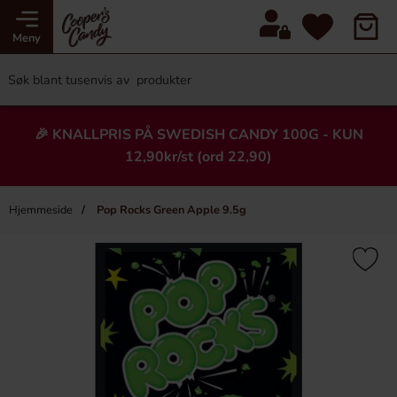
Meny
🎉 KNALLPRIS PÅ SWEDISH CANDY 100G - KUN
12,90kr/st (ord 22,90)
Hjemmeside
Pop Rocks Green Apple 9.5g
×
Heading