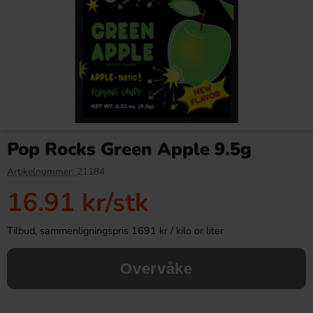
Red Bull Green Drakfrukt 25cl
Kinder Maxi 21g
Pop Rocks Green Apple 9.5g
38.90 kr
9.90 kr
Artikelnummer:
21184
16.91 kr
/stk
Köp
Köp
Tilbud, sammenligningspris 1691 kr / kilo or liter
Overvåke