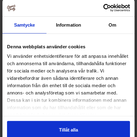
Samtycke
Information
Om
Denna webbplats använder cookies
Vi använder enhetsidentifierare för att anpassa innehållet
och annonserna till användarna, tillhandahålla funktioner
för sociala medier och analysera vår trafik. Vi
vidarebefordrar även sådana identifierare och annan
information från din enhet till de sociala medier och
annons- och analysföretag som vi samarbetar med.
Kidsmania Ooze Tube 114g (1st)
Johny Bee Sweet 
Dessa kan i sin tur kombinera informationen med annan
(1st
information som du har tillhandahållit eller som de har
34.99 kr
29.90
samlat in när du har använt deras tjänster.
Kjøp
Kjø
Tillåt alla