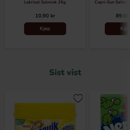
Lakrisal Salmiak 26g
Capri-Sun Safari 
10.90 kr
89.90
Kjøp
Kjø
Sist vist