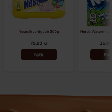
Nesquik Jordgubb 300g
Nerds Watermelon
79.90 kr
26.90
Kjøp
Kjø