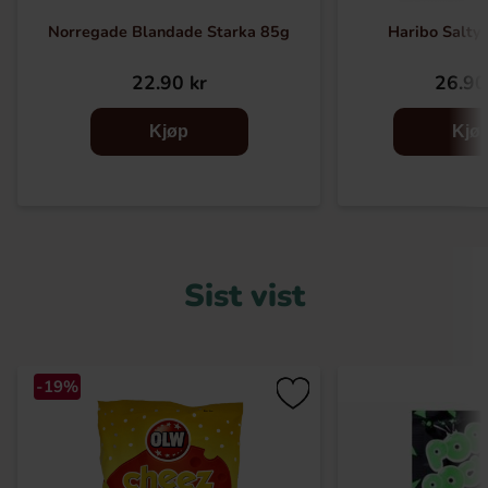
Norregade Blandade Starka 85g
Haribo Salty
22.90 kr
26.90
Kjøp
Kjø
Sist vist
-19%