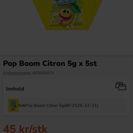
Kinder Maxi 21g
Ronny & Ragge Buttcracker
Chips Korv med bröd 150g
Pop Boom Citron 5g x 5st
9.90 kr
36.90 kr
Artikelnummer:
800006875
Köp
Köp
Innhold
Pop Boom Citron 5g(BF:2025-12-31)
5stk
45 kr
/stk