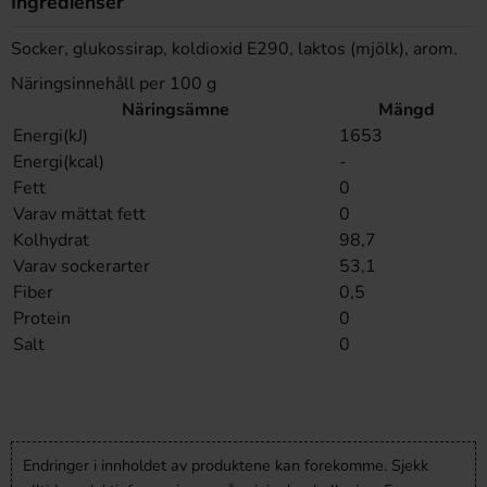
Ingredienser
Socker, glukossirap, koldioxid E290, laktos (mjölk), arom.
Näringsinnehåll per 100 g
Näringsämne
Mängd
Energi(kJ)
1653
Energi(kcal)
-
Fett
0
Varav mättat fett
0
Kolhydrat
98,7
Varav sockerarter
53,1
Fiber
0,5
Protein
0
Salt
0
Endringer i innholdet av produktene kan forekomme. Sjekk