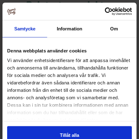
Relaterte produkter
Samtycke
Information
Om
Denna webbplats använder cookies
Vi använder enhetsidentifierare för att anpassa innehållet
och annonserna till användarna, tillhandahålla funktioner
för sociala medier och analysera vår trafik. Vi
vidarebefordrar även sådana identifierare och annan
information från din enhet till de sociala medier och
annons- och analysföretag som vi samarbetar med.
Dessa kan i sin tur kombinera informationen med annan
Dr Sour Popping Candy - Watermelon
Malaco Gott & Blan
15g(BF:06-06-2026)
information som du har tillhandahållit eller som de har
22.90 kr
22.90
samlat in när du har använt deras tjänster.
Kjøp
Kjø
Tillåt alla