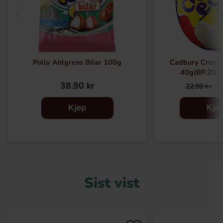
Polly Ahlgrens Bilar 100g
Cadbury Creme
40g(BF:202
38.90 kr
6
22.90 kr
Kjøp
Kjø
Sist vist