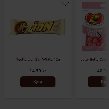
Nestle Lion Bar White 42g
Jelly Belly Cott
14.90 kr
40.91
Kjøp
Kjø