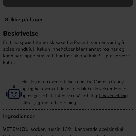
Ikke på lager
Beskrivelse
En tradisjonell italiensk kake fra Piacelli som er vanlig å
spise rundt jul! Kaken inneholder blant annet rosiner og
kandisert appelsinskall. Fantastisk god kake! Tips: server til
kaffe.
Hei! Jeg er en oversettelsesrobot fra Coopers Candy,
og jeg har oversatt denne produktbeskrivelsen. Hvis du
oppdager feil i teksten, vær så snill å gi
tilbakemelding
slik at jeg kan forbedre meg.
Ingredienser
VETEMJÖL
, socker, russin 13%, kanderade apelsinskal