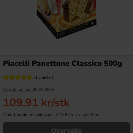
Betty Crocker Zesty Lemon
Betty Crocker Vanilla Icing
Cake Bakmix 425g(BF:2026-
400g
Piacelli Panettone Classico 500g
08-14)
39 kr
99.90 kr
99.90 kr
(1 omtaler)
Köp
Köp
Artikelnummer:
800008505
109.91 kr
/stk
Tilbud, sammenligningspris 219.82 kr / kilo or liter
Overvåke