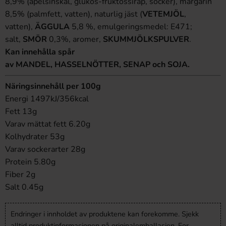
8,9% (apelsinskal, glukos-fruktossirap, socker), margarin
8,5% (palmfett, vatten), naturlig jäst (
VETEMJÖL
,
vatten),
ÄGGULA
5,8 %, emulgeringsmedel: E471;
salt,
SMÖR
0,3%, aromer,
SKUMMJÖLKSPULVER
.
Kan innehålla spår
av MANDEL, HASSELNÖTTER, SENAP och SOJA.
Näringsinnehåll per 100g
Energi 1497kJ/356kcal
Fett 13g
Varav mättat fett 6.20g
Kolhydrater 53g
Varav sockerarter 28g
Protein 5.80g
Fiber 2g
Salt 0.45g
Endringer i innholdet av produktene kan forekomme. Sjekk
alltid produktinformasjonen på originalemballasjen. For