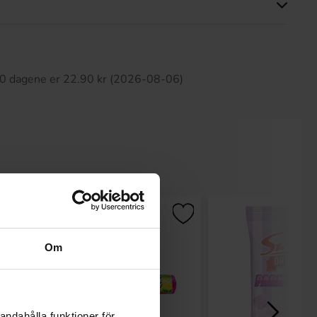
tte produktet har ingen anmeldelser
 30 dagene er 22.90 kr (2026-08-06)
Om
andahålla funktioner för