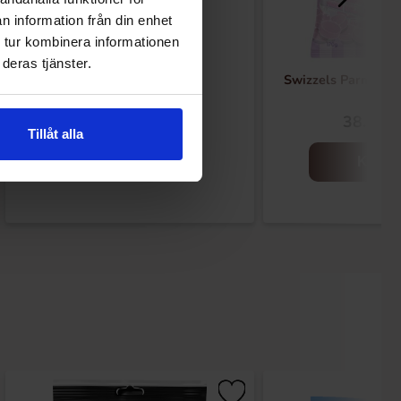
n information från din enhet
 tur kombinera informationen
deras tjänster.
Mentos Rulle Fruit 38g
Swizzels Parma Vi
16.91 kr
38.90 k
Tillåt alla
Kjøp
Kjøp