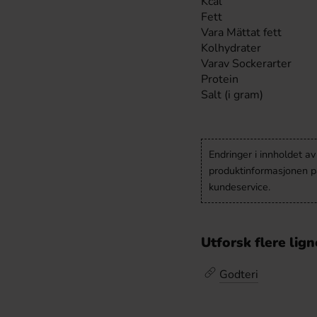
Kcal
Fett
Vara Mättat fett
Kolhydrater
Varav Sockerarter
Protein
Salt (i gram)
Endringer i innholdet a
produktinformasjonen på
kundeservice.
Utforsk flere lig
Godteri