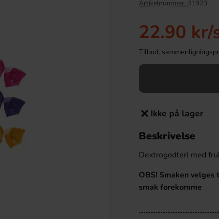
Artikelnummer:
31923
22.90 kr
/
Tilbud, sammenligningspris
Ikke på lager
Beskrivelse
y Ultra Peachy Keen
Goldfish Crackers Cheddar 187g
ml x 24st
Dextrogodteri med fru
749.90 kr
89.90 kr
r
OBS! Smaken velges ti
Köp
smak forekomme