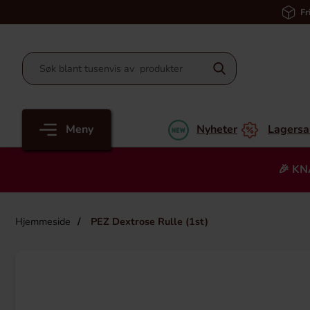
Fr
Meny
Nyheter
Lagersa
🎉 KN
Hjemmeside
PEZ Dextrose Rulle (1st)