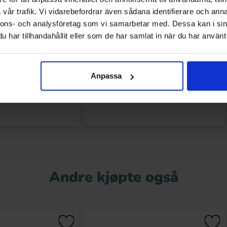
vår trafik. Vi vidarebefordrar även sådana identifierare och anna
nnons- och analysföretag som vi samarbetar med. Dessa kan i sin
har tillhandahållit eller som de har samlat in när du har använt 
Fanta Orange 37.5g
Mentos Rulle Rainbow 38g
.91 kr
16.91 kr
Anpassa
Kjøp
Kjøp
Andre kjøpte også