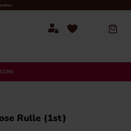
rtikler
22,90)
×
se Rulle (1st)