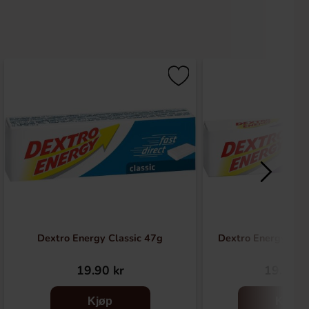
Dextro Energy Classic 47g
Dextro Energy Blu
19.90 kr
19.90 k
Kjøp
Kjøp