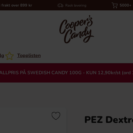
i frakt over 899 kr
5000+ a
Rask levering
lg
Topplisten
ALLPRIS PÅ SWEDISH CANDY 100G - KUN 12,90kr/st (ord 
PEZ Dextro
Heading