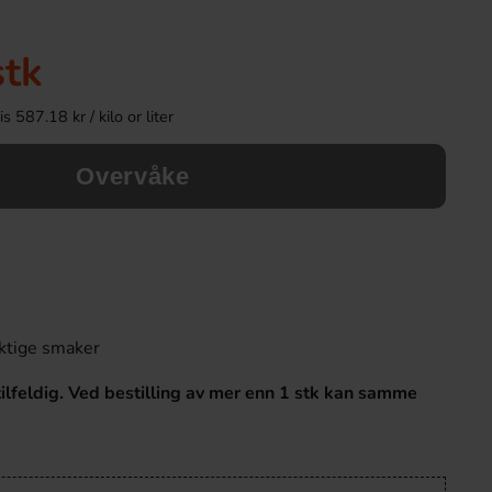
stk
 587.18 kr / kilo or liter
Overvåke
Arla Mjukglassmix Laktosfri 2L
Fanta Crimson Ch
ktige smaker
169.90 kr
36.90 k
lfeldig. Ved bestilling av mer enn 1 stk kan samme
Köp
Köp