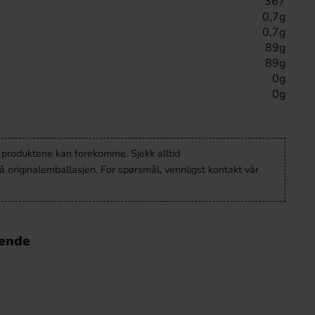
367
0,7g
0,7g
89g
89g
0g
0g
v produktene kan forekomme. Sjekk alltid
 originalemballasjen. For spørsmål, vennligst kontakt vår
nende