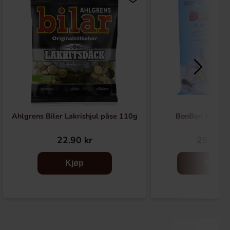
Ahlgrens Biler Lakrishjul påse 110g
BonBon Ankma
22.90 kr
29.90 k
Kjøp
Kjøp