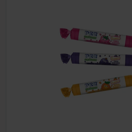
-15%
Green Star Mjölkchoklad Laktosfri 100g
Monster Energ
500
46.90 kr
885.60 k
Köp
Köp