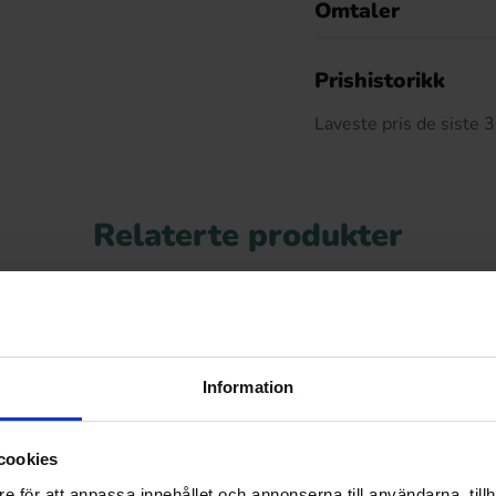
Omtaler
De
Prishistorikk
Laveste pris de siste
Relaterte produkter
Information
cookies
e för att anpassa innehållet och annonserna till användarna, tillh