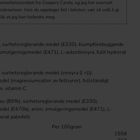
versettelsesrobot fra Coopers Candy, og jeg har oversatt
krivelsen. Hvis du oppdager feil i teksten, vær så snill å gi
lik at jeg kan forbedre meg.
, surhetsreglerande medel (E330), klumpförebyggande
emulgeringsmedel (E471), L-askorbinsyra, fullt hydrerat
 surhetsreglerande medel (vinsyra (l +))),
el (magnesiumsalter av fettsyror), fullständigt
m, vitamin C.
os (89%), surhetsreglerande medel (E330),
del (E470b), arom, emulgeringsmedel (E471), L-
rerat palmfett
Per 100gram
1558