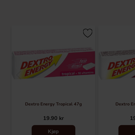
Dextro Energy Tropical 47g
Dextro E
19.90 kr
19
Kjøp