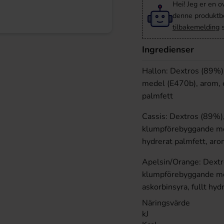
Hei! Jeg er en o
denne produktbes
tilbakemelding
s
Ingredienser
Hallon: Dextros (89%)
medel (E470b), arom, 
palmfett
Cassis: Dextros (89%),
klumpförebyggande med
hydrerat palmfett, aro
Apelsin/Orange: Dextr
klumpförebyggande me
askorbinsyra, fullt hyd
Näringsvärde
kJ