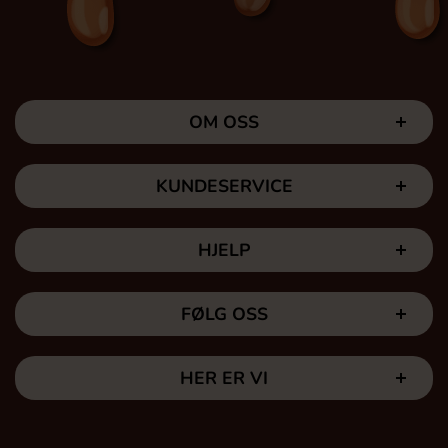
OM OSS
KUNDESERVICE
HJELP
FØLG OSS
HER ER VI