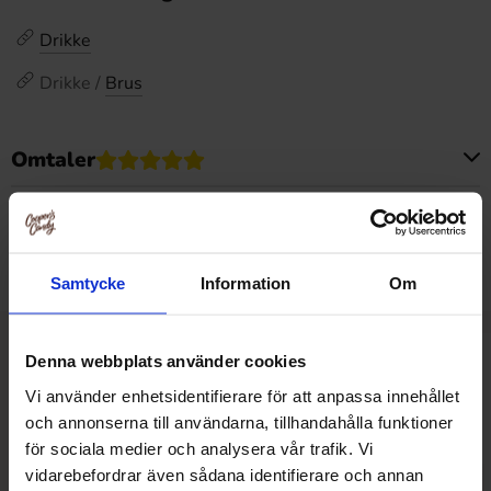
Drikke
Drikke /
Brus
Omtaler
Dette produktet har ingen anmeldelser
Prishistorikk
Laveste pris de siste 30 dagene er 22.90 kr (2026-08-08)
Samtycke
Information
Om
Denna webbplats använder cookies
Relaterte produkter
Vi använder enhetsidentifierare för att anpassa innehållet
och annonserna till användarna, tillhandahålla funktioner
för sociala medier och analysera vår trafik. Vi
vidarebefordrar även sådana identifierare och annan