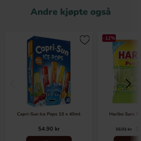
Andre kjøpte også
-12%
Capri-Sun Ice Pops 10 x 40ml
Haribo Sure Pe
54.90 kr
14
16.91 kr