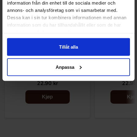
information från din enhet till de sociala medier och
annons- och analysföretag som vi samarbetar med.
Dessa kan i sin tur kombinera informationen med annan
information som du har tillhandahållit eller som de har
samlat in när du har använt deras tjänster.
Tillåt alla
Anpassa
Coca-Cola Vanilla 33cl
Coca-Cola Ori
22.90 kr
22.90
Kjøp
Kjø