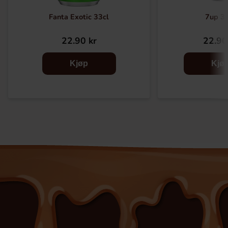
Fanta Exotic 33cl
7up 33
22.90 kr
22.90
Kjøp
Kjø