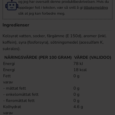
og jeg har oversatt denne produktbeskrivelsen. Hvis du
oppdager feil i teksten, vær så snill å gi
tilbakemelding
slik at jeg kan forbedre meg.
Ingredienser
Kolsyrat vatten, socker, färgämne (E 150d), aromer (inkl.
koffein), syra (fosforsyra), sötningsmedel (acesulfam K,
sukralos).
NÄRINGSVÄRDE (PER 100 GRAM)
VÄRDE (VALIDOO)
Energi
78 kJ
Energi
18 kcal
Fett
0 g
varav
- mättat fett
0 g
- enkelomättat fett
0 g
- fleromättat fett
0 g
Kolhydrat
4.6 g
varav