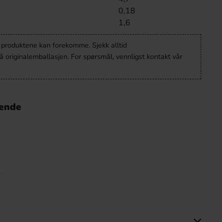
0,18
1,6
v produktene kan forekomme. Sjekk alltid
 originalemballasjen. For spørsmål, vennligst kontakt vår
nende
e