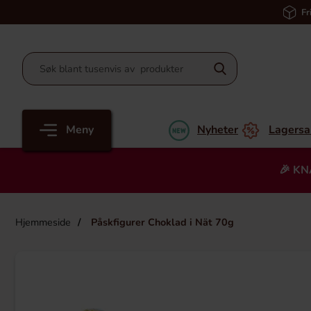
Fr
Meny
Nyheter
Lagersa
🎉 KN
Hjemmeside
Påskfigurer Choklad i Nät 70g