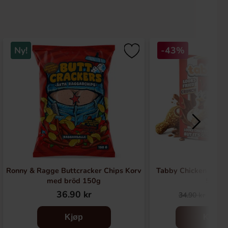
Ny!
-43%
Ronny & Ragge Buttcracker Chips Korv
Tabby Chicken Wing
med bröd 150g
50g
36.90 kr
19.
34.90 kr
Kjøp
Kjøp