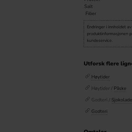
Salt
Fiber
Endringer i innholdet a
produktinformasjonen på
kundeservice.
Utforsk flere lig
Høytider
Høytider /
Påske
Godteri /
Sjokolad
Godteri