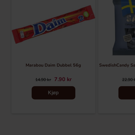
Marabou Daim Dubbel 56g
SwedishCandy Sa
7.90 kr
14.90 kr
22.90 
Kjøp