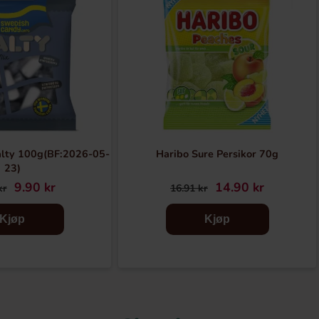
lty 100g(BF:2026-05-
Haribo Sure Persikor 70g
23)
9.90 kr
14.90 kr
kr
16.91 kr
Kjøp
Kjøp