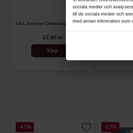
sociala medier och analysera 
till de sociala medier och a
med annan information som du 
L.O.L Surprise Chokladägg 20g (1st)
Kinder S
22.90 kr
46.90 k
Kjøp
-47%
-57%