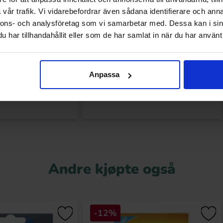
vår trafik. Vi vidarebefordrar även sådana identifierare och anna
nnons- och analysföretag som vi samarbetar med. Dessa kan i sin
har tillhandahållit eller som de har samlat in när du har använt 
chokobons 125g
Peppa Pig Surprise Chokladägg 20g
(1st)
42.90 kr
22.90 kr
r
Anpassa
Kjøp
Kjøp
Andre kjøpte også
-12%