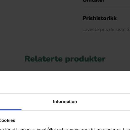
Omtaler
De
Prishistorikk
Laveste pris de siste
Relaterte produkter
Information
cookies
e för att anpassa innehållet och annonserna till användarna, tillh