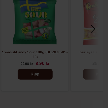
SwedishCandy Sour 100g (BF:2026-05-
Gurleys Candy C
23)
9.90 kr
39.91 k
22.90 kr
Kjøp
Kjøp