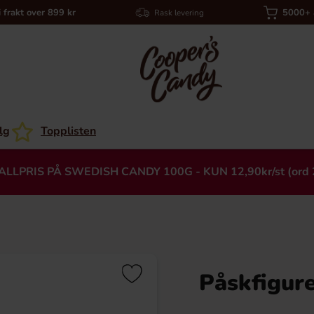
i frakt over 899 kr
5000+ a
Rask levering
lg
Topplisten
ALLPRIS PÅ SWEDISH CANDY 100G - KUN 12,90kr/st (ord 
Påskfigure
Heading