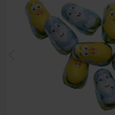
Arla Mjukglassmix Laktosfri 2L
Arla Mj
169.90 kr
17
Köp
Köp