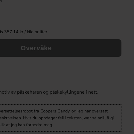
7
 357.14 kr / kilo or liter
Overvåke
Spiselige Såpebobler Marshmallow
Toppie Wax Candy 
74ml
Blåbär 40
otiv av påskeharen og påskekyllingene i nett.
79.90 kr
46.90 k
versettelsesrobot fra Coopers Candy, og jeg har oversatt
Köp
Köp
krivelsen. Hvis du oppdager feil i teksten, vær så snill å gi
lik at jeg kan forbedre meg.