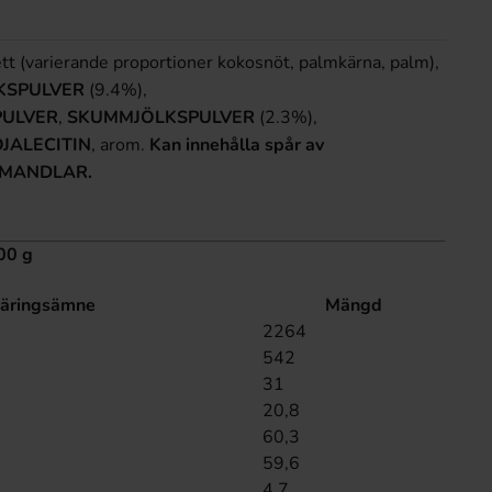
fett (varierande proportioner kokosnöt, palmkärna, palm),
KSPULVER
(9.4%),
PULVER
,
SKUMMJÖLKSPULVER
(2.3%),
JALECITIN
, arom.
Kan innehålla spår av
 MANDLAR.
00 g
äringsämne
Mängd
2264
542
31
20,8
60,3
59,6
4,7