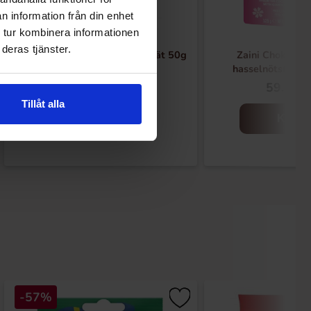
n information från din enhet
 tur kombinera informationen
deras tjänster.
Halloween Chokladfigurer i Nät 50g
Zaini Chokladä
hasselnötsfylln
26.90 kr
59.90 k
Tillåt alla
Kjøp
Kjøp
-57%