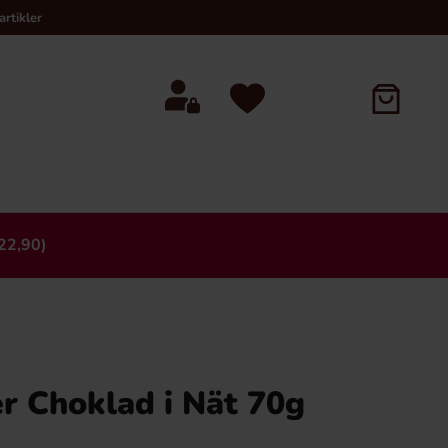
rtikler
22,90)
×
r Choklad i Nät 70g