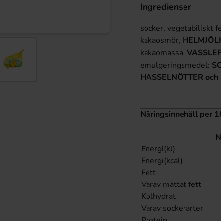
Ingredienser
socker, vegetabiliskt 
kakaosmör,
HELMJÖL
kakaomassa,
VASSLE
emulgeringsmedel:
SO
HASSELNÖTTER och
Näringsinnehåll per 1
N
Energi(kJ)
Energi(kcal)
Fett
Varav mättat fett
Kolhydrat
Varav sockerarter
Protein