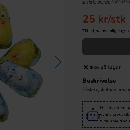
Artikelnummer:
80000550
25 kr
/stk
Tilbud, sammenligningspris
Ikke på lager
Beskrivelse
ukglassmix 2L
Popcornkrydda Cheddar 40g
Påske sjokolade med m
9.89 kr
46.90 kr
Hei! Jeg er en o
Köp
denne produktbes
tilbakemelding
s