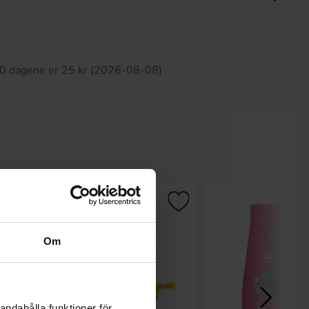
tte produktet har ingen anmeldelser
 30 dagene er 25 kr (2026-08-08)
Om
andahålla funktioner för