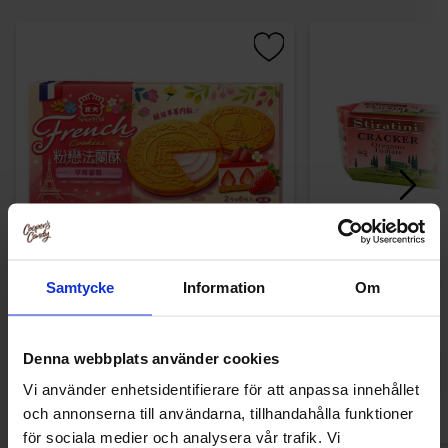
I Mei French Cookies Strawberry Flavor
Stiratini Cracker O
Samtycke
Information
Om
132g
250
79.90 kr
26.90
Denna webbplats använder cookies
Kjøp
Kjø
Vi använder enhetsidentifierare för att anpassa innehållet
och annonserna till användarna, tillhandahålla funktioner
för sociala medier och analysera vår trafik. Vi