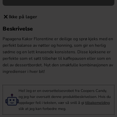
Ikke på lager
Beskrivelse
Papagena Kakor Florentine er deilige og sprø kjeks med en
perfekt balanse av nøtter og honning, som gir en herlig
sødme og en lett knasende konsistens. Disse kjeksene er
perfekte som et søtt tilbehør til kaffepausen eller som en
del av dessertbordet. Nyt den smakfulle kombinasjonen av
ingredienser i hver bit!
Hei! Jeg er en oversettelsesrobot fra Coopers Candy,
og jeg har oversatt denne produktbeskrivelsen. Hvis du
oppdager feil i teksten, vær så snill å gi
tilbakemelding
slik at jeg kan forbedre meg.