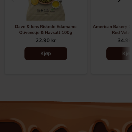
Dave & Jons Ristede Edamame
American Bakery C
Olivenolje & Havsalt 100g
Red Velv
22.90 kr
34.99
Kjøp
Kjø