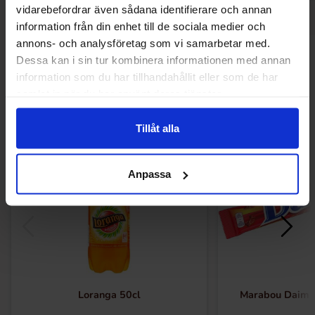
vidarebefordrar även sådana identifierare och annan
information från din enhet till de sociala medier och
annons- och analysföretag som vi samarbetar med.
Andre kjøpte også
Dessa kan i sin tur kombinera informationen med annan
information som du har tillhandahållit eller som de har
samlat in när du har använt deras tjänster.
-47%
Tillåt alla
Anpassa
Loranga 50cl
Marabou Daim 