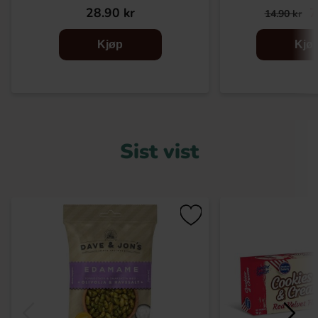
28.90 kr
7
14.90 kr
Kjøp
Kjø
Sist vist