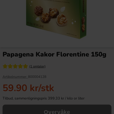
Red Bull Green Drakfrukt 25cl
Kinder Joy Super Mario 20g
Papagena Kakor Florentine 150g
38.90 kr
28.90 kr
(1 omtaler)
Köp
Köp
Artikelnummer:
800004128
59.90 kr
/stk
Tilbud, sammenligningspris 399.33 kr / kilo or liter
Overvåke