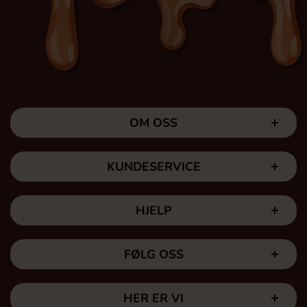
OM OSS
KUNDESERVICE
HJELP
FØLG OSS
HER ER VI