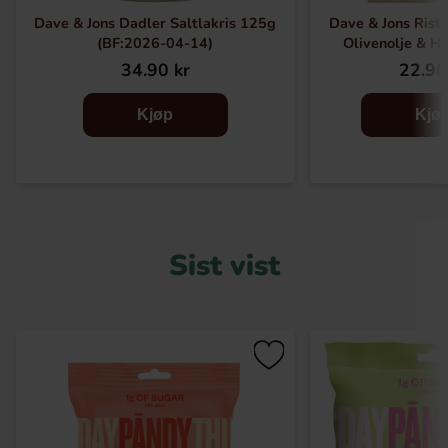
Dave & Jons Dadler Saltlakris 125g
Dave & Jons Ris
(BF:2026-04-14)
Olivenolje & H
34.90 kr
22.90
Kjøp
Kjø
Sist vist