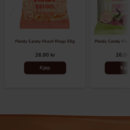
Pändy Candy Peach Rings 50g
Pändy Candy Fluf
26.90 kr
26.90
Kjøp
Kjø