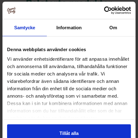
Relaterte produkter
Samtycke
Information
Om
Denna webbplats använder cookies
Vi använder enhetsidentifierare för att anpassa innehållet
och annonserna till användarna, tillhandahålla funktioner
för sociala medier och analysera vår trafik. Vi
vidarebefordrar även sådana identifierare och annan
information från din enhet till de sociala medier och
annons- och analysföretag som vi samarbetar med.
Pändy Winegums 50g
Dr Sour Poppi
Dessa kan i sin tur kombinera informationen med annan
Watermelon 15g(B
information som du har tillhandahållit eller som de har
24.90 kr
22.90
samlat in när du har använt deras tjänster.
Kjøp
Kjø
Tillåt alla