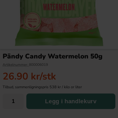
Twix Miniatures 2.5kg
Nesquik Jordgubb 300g
Pändy Candy Watermelon 50g
649.90 kr
79.90 kr
Artikelnummer:
800006019
26.90 kr
/stk
Köp
Köp
Tilbud, sammenligningspris 538 kr / kilo or liter
Legg i handlekurv