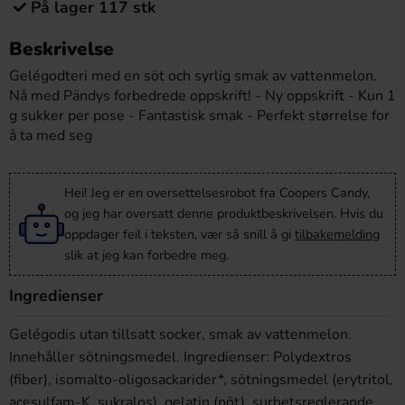
På lager 117 stk
Beskrivelse
Gelégodteri med en söt och syrlig smak av vattenmelon.
Nå med Pändys forbedrede oppskrift! - Ny oppskrift - Kun 1
g sukker per pose - Fantastisk smak - Perfekt størrelse for
å ta med seg
Hei! Jeg er en oversettelsesrobot fra Coopers Candy,
og jeg har oversatt denne produktbeskrivelsen. Hvis du
oppdager feil i teksten, vær så snill å gi
tilbakemelding
slik at jeg kan forbedre meg.
Ingredienser
Gelégodis utan tillsatt socker, smak av vattenmelon.
Innehåller sötningsmedel. Ingredienser: Polydextros
(fiber), isomalto-oligosackarider*, sötningsmedel (erytritol,
acesulfam-K, sukralos), gelatin (nöt), surhetsreglerande