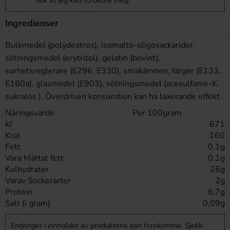
slik at jeg kan forbedre meg.
Ingredienser
Bulkmedel (polydextros), isomalto-oligosackarider,
sötningsmedel (erytritol), gelatin (bovint),
surhetsreglerare (E296, E330), smakämnen, färger (E133,
E160a), glasmedel (E903), sötningsmedel (acesulfame-K,
sukralos ). Överdriven konsumtion kan ha laxerande effekt.
Näringsvärde
Per 100gram
kJ
671
Kcal
160
Fett
0,1g
Vara Mättat fett
0,1g
Kolhydrater
26g
Varav Sockerarter
2g
Protein
6,7g
Salt (i gram)
0,09g
Endringer i innholdet av produktene kan forekomme. Sjekk