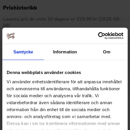
Dette produktet har ingen anmeldelser
Prishistorikk
Laveste pris de siste 30 dagene er 329.90 kr (2026-08-
08)
Relaterte produkter
Samtycke
Information
Om
Denna webbplats använder cookies
-16%
Vi använder enhetsidentifierare för att anpassa innehållet
och annonserna till användarna, tillhandahålla funktioner
för sociala medier och analysera vår trafik. Vi
vidarebefordrar även sådana identifierare och annan
information från din enhet till de sociala medier och
annons- och analysföretag som vi samarbetar med.
Dessa kan i sin tur kombinera informationen med annan