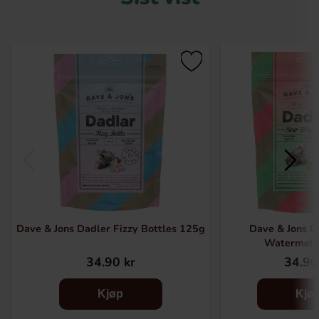
Dave & Jons Dadler Fizzy Bottles 125g
Dave & Jons D
Watermelo
34.90 kr
34.90
Kjøp
Kjø