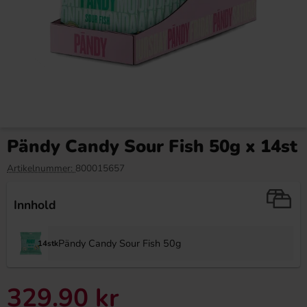
Twix Miniatures 2.5kg
Nesquik Jordgubb 300g
Pändy Candy Sour Fish 50g x 14st
649.90 kr
79.90 kr
Artikelnummer:
800015657
Köp
Köp
Innhold
Pändy Candy Sour Fish 50g
14stk
329.90 kr