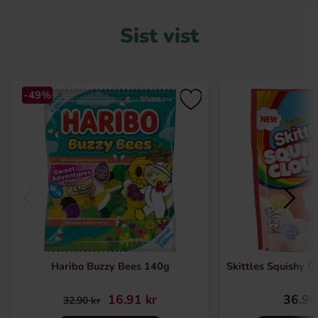
Sist vist
-49%
Haribo Buzzy Bees 140g
Skittles Squishy C
16.91 kr
36.90
32.90 kr