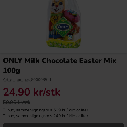
Red Bull Green Drakfrukt 25cl
Kinder Maxi 21g
ONLY Milk Chocolate Easter Mix
38.90 kr
9.90 kr
100g
Köp
Köp
Artikelnummer:
800008911
24.90 kr
/stk
59.90 kr/stk
Tilbud, sammenligningspris 599 kr / kilo or liter
Tilbud, sammenligningspris 249 kr / kilo or liter