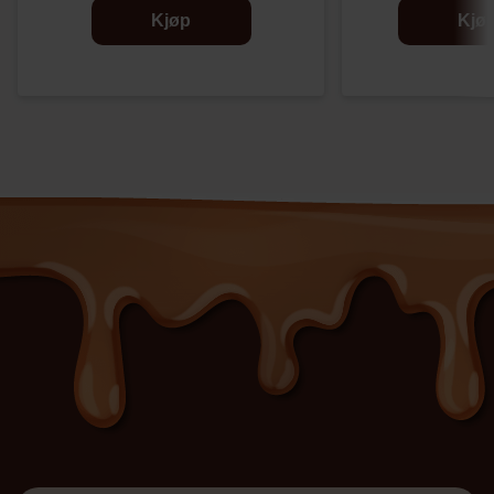
Kjøp
Kjø