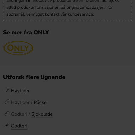
Endringer i innholdet av produktene kan forekomme. Sjekk
alltid produktinformasjonen på originalemballasjen. For
spørsmål, vennligst kontakt vår kundeservice.
Se mer fra ONLY
Utforsk flere lignende
Høytider
Høytider /
Påske
Godteri /
Sjokolade
Godteri