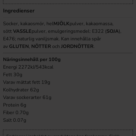
Ingredienser
Socker, kakaosmör, hel
MJÖLK
pulver, kakaomassa,
sött
VASSLE
pulver, emulgeringsmedel: E322 (
SOJA
),
E476; naturlig vaniljsmak. Kan innehålla spår
av
GLUTEN
,
NÖTTER
och
JORDNÖTTER
.
Näringsinnehåll per 100g
Energi 2272kJ/543kcal
Fett 30g
Varav mättat fett 19g
Kolhydrater 62g
Varav sockerarter 61g
Protein 6g
Fiber 0.70g
Salt 0.07g