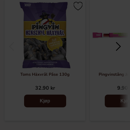
Toms Häxvrål Påse 130g
Pingvinstång J
32.90 kr
9.90 
Kjøp
Kjø