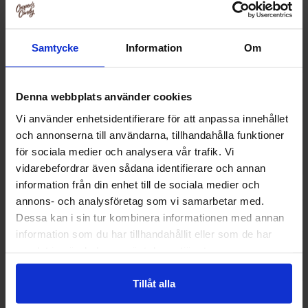
Samtycke
Information
Om
Denna webbplats använder cookies
Vi använder enhetsidentifierare för att anpassa innehållet
och annonserna till användarna, tillhandahålla funktioner
för sociala medier och analysera vår trafik. Vi
vidarebefordrar även sådana identifierare och annan
information från din enhet till de sociala medier och
annons- och analysföretag som vi samarbetar med.
Redhead Chips Sourcream & Onion Chips
Tiger Chips 
150g
Dessa kan i sin tur kombinera informationen med annan
44.90 kr
16.91
information som du har tillhandahållit eller som de har
samlat in när du har använt deras tjänster.
Kjøp
Kjø
Tillåt alla