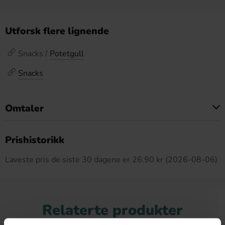
Utforsk flere lignende
Snacks /
Potetgull
Snacks
Omtaler
Dette produktet har ingen anmeldelser
Prishistorikk
Laveste pris de siste 30 dagene er 26.90 kr (2026-08-06)
Relaterte produkter