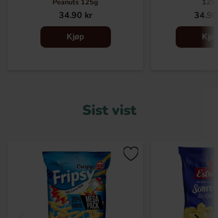
Peanuts 125g
125
34.90 kr
34.90
Kjøp
Kjø
Sist vist