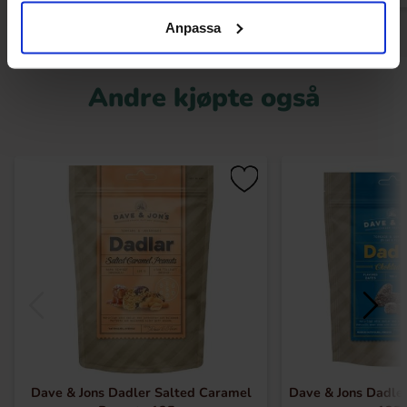
Anpassa
Andre kjøpte også
Dave & Jons Dadler Salted Caramel
Dave & Jons Dadler