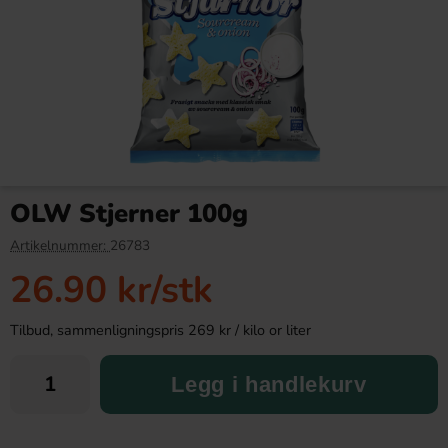
Penn State Original Sea
Kinder Joy Super Mario 20g
Salted Pretzels 175g
OLW Stjerner 100g
42.90 kr
28.90 kr
Artikelnummer:
26783
26.90 kr
/stk
Köp
Köp
Tilbud, sammenligningspris 269 kr / kilo or liter
Legg i handlekurv