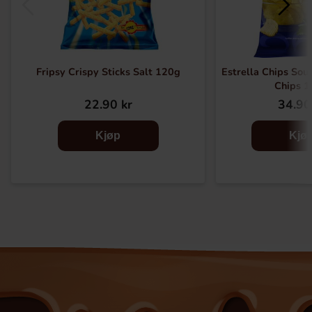
Fripsy Crispy Sticks Salt 120g
Estrella Chips Sou
Chips 
22.90 kr
34.90
Kjøp
Kjø