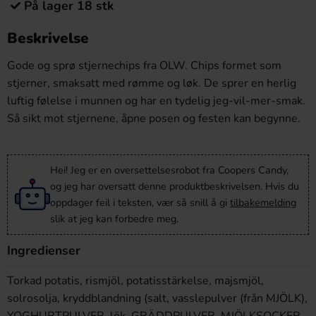
På lager 18 stk
Beskrivelse
Gode ​​og sprø stjernechips fra OLW. Chips formet som
stjerner, smaksatt med rømme og løk. De sprer en herlig
luftig følelse i munnen og har en tydelig jeg-vil-mer-smak.
Så sikt mot stjernene, åpne posen og festen kan begynne.
Hei! Jeg er en oversettelsesrobot fra Coopers Candy,
og jeg har oversatt denne produktbeskrivelsen. Hvis du
oppdager feil i teksten, vær så snill å gi
tilbakemelding
slik at jeg kan forbedre meg.
Ingredienser
Torkad potatis, rismjöl, potatisstärkelse, majsmjöl,
solrosolja, kryddblandning (salt, vasslepulver (från MJÖLK),