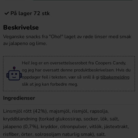
På lager 72 stk
Beskrivelse
Veganske snacks fra "Oho!" laget av røde linser med smak
av jalapeno og lime.
Hei! Jeg er en oversettelsesrobot fra Coopers Candy,
og jeg har oversatt denne produktbeskrivelsen. Hvis du
oppdager feil i teksten, vær så snill å gi
tilbakemelding
slik at jeg kan forbedre meg.
Ingredienser
Linsmjöl rött (42%), majsmjöl, rismjöl, rapsolja,
kryddblandning (torkad glukossirap, socker, lök, salt,
jalapeno (0,7%), kryddor, citronpulver, vitlök, jästextrakt,
risfiber, örter, solrosoljam naturlig smak), salt.