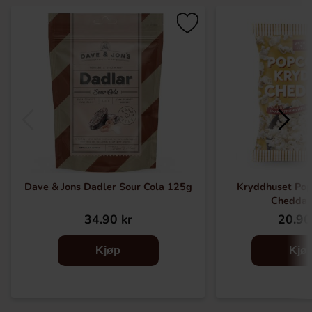
Dave & Jons Dadler Sour Cola 125g
Kryddhuset Po
Cheddar
34.90 kr
20.90
Kjøp
Kjø