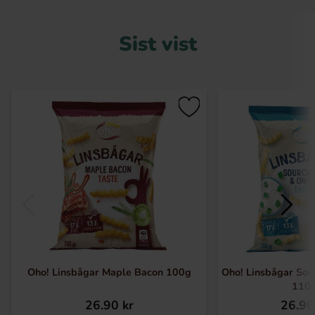
Sist vist
Oho! Linsbågar Maple Bacon 100g
Oho! Linsbågar Sou
110
26.90 kr
26.90