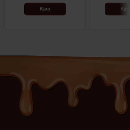
Kjøp
Kjø