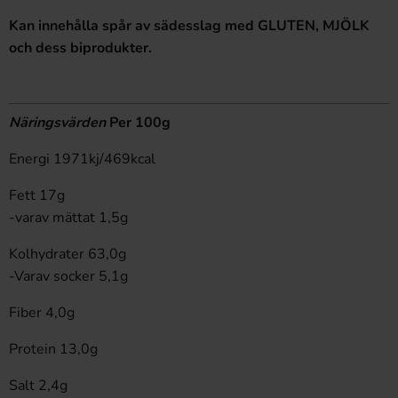
Kan innehålla spår av sädesslag med GLUTEN, MJÖLK
och dess biprodukter.
Näringsvärden
Per 100g
Energi 1971kj/469kcal
Fett 17g
-varav mättat 1,5g
Kolhydrater 63,0g
-Varav socker 5,1g
Fiber 4,0g
Protein 13,0g
Salt 2,4g