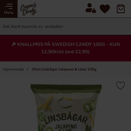
Meny
🎉 KNALLPRIS PÅ SWEDISH CANDY 100G - KUN
12,90kr/st (ord 22,90)
Hjemmeside
Oho! Linsbågar Jalapeno & Lime 100g
×
Heading
-9%