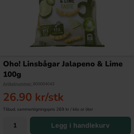
Quaker Oats So Simple
Clean Drink Sav:D Mixflak
Variety 297g
33cl x 24st
Oho! Linsbågar Jalapeno & Lime
99.90 kr
759 kr
837 kr
100g
Köp
Köp
Artikelnummer:
800004043
26.90 kr
/stk
Tilbud, sammenligningspris 269 kr / kilo or liter
Legg i handlekurv