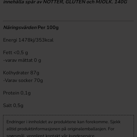
innehålla spår av NÖTTER, GLUTEN och MJÖLK. 140G
Näringsvärden
Per 100g
Energi 1478kj/353kcal
Fett <0,5 g
-varav mättat 0 g
Kolhydrater 87g
-Varav socker 70g
Protein 0,1g
Salt 0,5g
Endringer i innholdet av produktene kan forekomme. Sjekk
alltid produktinformasjonen på originalemballasjen. For
spørsmål, vennligst kontakt vår kundeservice.