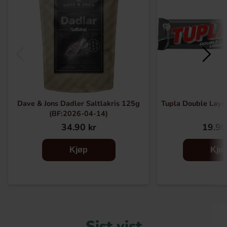
Dave & Jons Dadler Saltlakris 125g
Tupla Double Layer
(BF:2026-04-14)
34.90 kr
19.90
Kjøp
Kjø
Sist vist