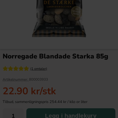
Arla Mjukglassmix Laktosfri
Bubs Sur Skumromb Tutti
2L
frutti 2.6kg
Norregade Blandade Starka 85g
169.90 kr
349.90 kr
(1 omtaler)
Köp
Köp
Artikelnummer:
800003933
22.90 kr
/stk
Tilbud, sammenligningspris 254.44 kr / kilo or liter
Legg i handlekurv