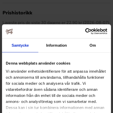
Dette produktet har ingen anmeldelser
Prishistorikk
Laveste pris de siste 30 dagene er 22.90 kr (2026-08-07)
Samtycke
Information
Om
Relaterte produkter
Denna webbplats använder cookies
Vi använder enhetsidentifierare för att anpassa innehållet
och annonserna till användarna, tillhandahålla funktioner
för sociala medier och analysera vår trafik. Vi
vidarebefordrar även sådana identifierare och annan
information från din enhet till de sociala medier och
annons- och analysföretag som vi samarbetar med.
Dessa kan i sin tur kombinera informationen med annan