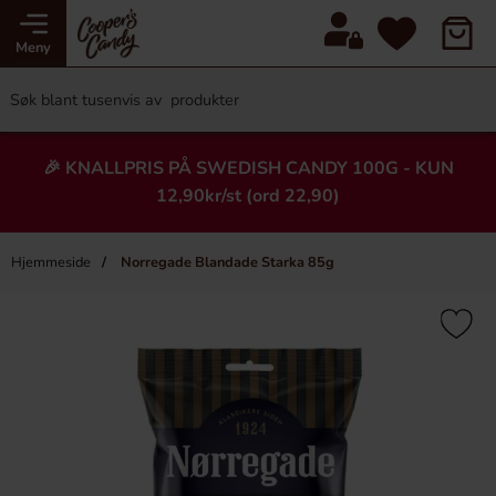
Meny
🎉 KNALLPRIS PÅ SWEDISH CANDY 100G - KUN
12,90kr/st (ord 22,90)
Hjemmeside
Norregade Blandade Starka 85g
×
Heading