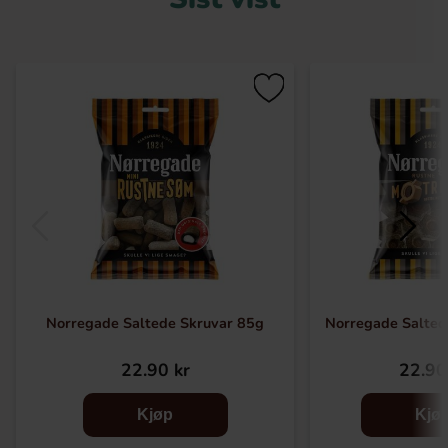
Norregade Saltede Skruvar 85g
Norregade Salted
22.90 kr
22.90
Kjøp
Kjø