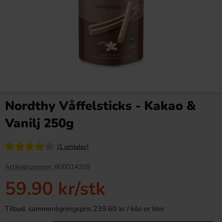
Marmite Yeast Extract
Toms Punchpokal 1.75kg
250gram
Nordthy Våffelsticks - Kakao &
109.91 kr
579.90 kr
Vanilj 250g
Köp
Köp
(1 omtaler)
Artikelnummer:
800014309
59.90 kr
/stk
Tilbud, sammenligningspris 239.60 kr / kilo or liter