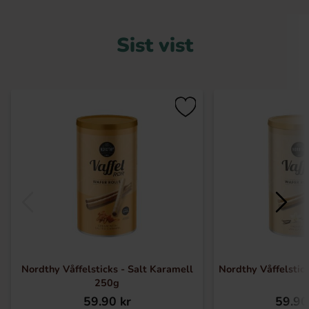
Sist vist
Nordthy Våffelsticks - Salt Karamell
Nordthy Våffelstick
250g
59.90 kr
59.90