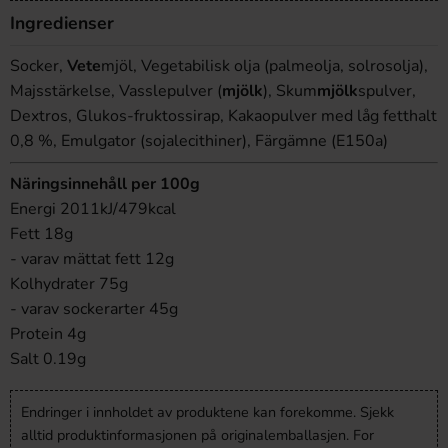
Ingredienser
Socker,
Vete
mjöl, Vegetabilisk olja (palmeolja, solrosolja),
Majsstärkelse, Vasslepulver (
mjölk
), Skum
mjölk
spulver,
Dextros, Glukos-fruktossirap, Kakaopulver med låg fetthalt
0,8 %, Emulgator (sojalecithiner), Färgämne (E150a)
Näringsinnehåll per 100g
Energi 2011kJ/479kcal
Fett 18g
- varav mättat fett 12g
Kolhydrater 75g
- varav sockerarter 45g
Protein 4g
Salt 0.19g
Endringer i innholdet av produktene kan forekomme. Sjekk
alltid produktinformasjonen på originalemballasjen. For