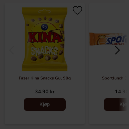
Fazer Kina Snacks Gul 90g
Sportlunch D
34.90 kr
14.90
Kjøp
Kjø