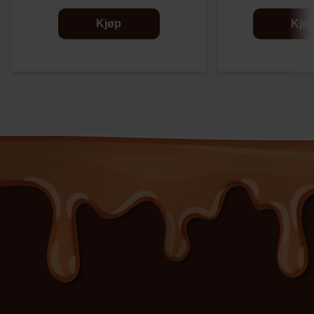
Kjøp
Kjø