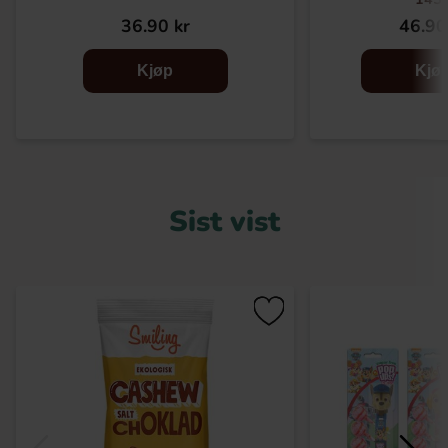
36.90 kr
46.90
Kjøp
Kjø
Sist vist