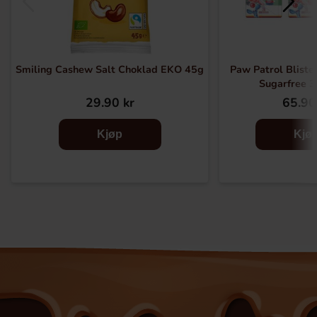
Smiling Cashew Salt Choklad EKO 45g
Paw Patrol Bliste
Sugarfree 3
29.90 kr
65.90
Kjøp
Kjø