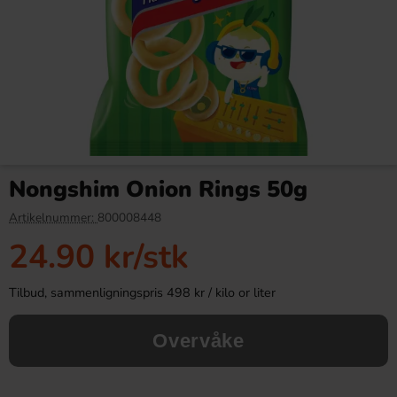
Kinder Maxi 21g
Kinder Joy Super Mario 20g
Nongshim Onion Rings 50g
9.90 kr
28.90 kr
Artikelnummer:
800008448
24.90 kr
/stk
Köp
Köp
Tilbud, sammenligningspris 498 kr / kilo or liter
Overvåke