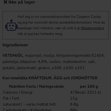
Ikke på lager
Hei! Jeg er en oversettelsesrobot fra Coopers Candy,
og jeg har oversatt denne produktbeskrivelsen. Hvis du
oppdager feil i teksten, vær så snill å gi
tilbakemelding
slik at jeg kan forbedre meg.
Ingredienser
VETEMJÖL
, majsmjöl, risolja, förtjockningsmedel E1404,
palmolja, lökpulver 4,8%, socker, maltodextrin, salt,
potatis, jästextrakt, glukos, e306, e330, e101.
Kan innehålla KRÄFTDJUR, ÄGG och JORDNÖTTER
Nutrition Facts / Näringsvärde
per 100 g
Calories / Energi
479kcal/ 2011 kJ
Fat / Fett
21g
saturated / - varav mättat fett
6.8g
Carbohydrate / Kolhydrater
68g