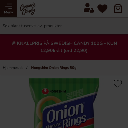
Meny
🎉 KNALLPRIS PÅ SWEDISH CANDY 100G - KUN
12,90kr/st (ord 22,90)
Hjemmeside
Nongshim Onion Rings 50g
×
Heading