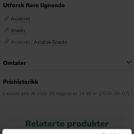
Utforsk flere lignende
Asiatiskt
Snacks
Asiatiskt /
Asiatisk Snacks
Omtaler
Dette produktet har ingen anmeldelser
Prishistorikk
Laveste pris de siste 30 dagene er 24.90 kr (2026-08-07)
Relaterte produkter