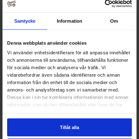
-36%
-75%
Samtycke
Information
Om
Denna webbplats använder cookies
Vi använder enhetsidentifierare för att anpassa innehållet
och annonserna till användarna, tillhandahålla funktioner
för sociala medier och analysera vår trafik. Vi
vidarebefordrar även sådana identifierare och annan
information från din enhet till de sociala medier och
Cheetos Cheddar Cheese Jalapeno (JP)
Stranger Things 
annons- och analysföretag som vi samarbetar med.
70g
Chocolate & Red
Dessa kan i sin tur kombinera informationen med annan
29.90 kr
24
information som du har tillhandahållit eller som de har
46.90 kr
99.90 kr
samlat in när du har använt deras tjänster.
Kjøp
Kjø
Tillåt alla