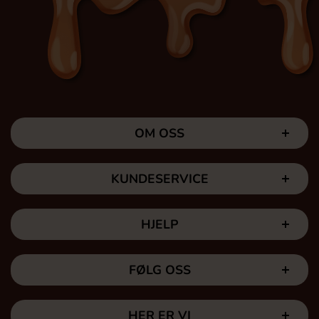
OM OSS
KUNDESERVICE
HJELP
FØLG OSS
HER ER VI