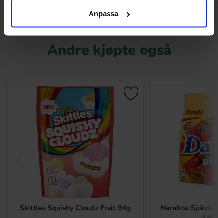
Anpassa
Andre kjøpte også
Skittles Squishy Cloudz Fruit 94g
Marabou Sjokolad
145