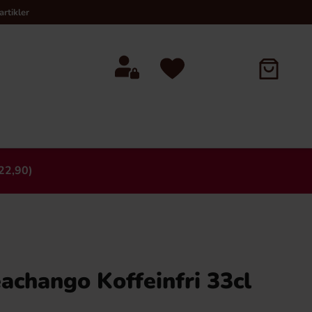
rtikler
22,90)
×
chango Koffeinfri 33cl