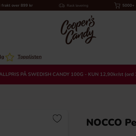
i frakt over 899 kr
5000+ a
Rask levering
lg
Topplisten
ALLPRIS PÅ SWEDISH CANDY 100G - KUN 12,90kr/st (ord 
NOCCO Pea
Heading