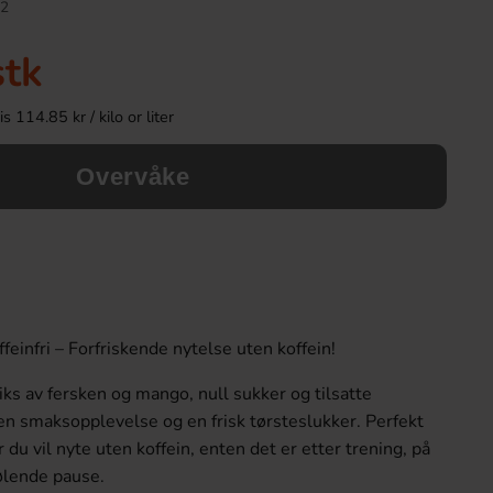
2
stk
 114.85 kr / kilo or liter
Overvåke
Tokimeki Taro Bobo Bubble Tea Kit 3-
Red Bull Green Dra
pack 255g
nfri – Forfriskende nytelse uten koffein!
99.90 kr
38.90 k
ks av fersken og mango, null sukker og tilsatte
Köp
Köp
 en smaksopplevelse og en frisk tørsteslukker. Perfekt
r du vil nyte uten koffein, enten det er etter trening, på
ølende pause.