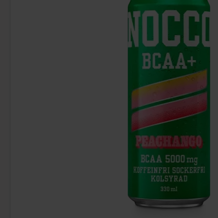
Kinder Maxi 21g
Pom
9.90 kr
24
Köp
Köp