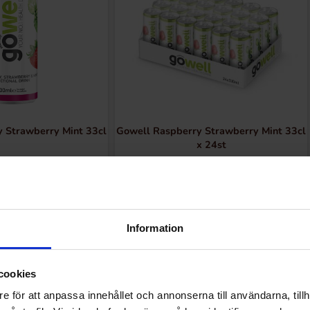
 Strawberry Mint 33cl
Gowell Raspberry Strawberry Mint 33cl
x 24st
.90 kr
799.91 kr
Kjøp
Kjøp
Information
cookies
e för att anpassa innehållet och annonserna till användarna, tillh