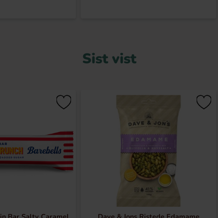
Sist vist
in Bar Salty Caramel
Dave & Jons Ristede Edamame