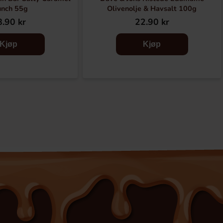
unch 55g
Olivenolje & Havsalt 100g
.90 kr
22.90 kr
Kjøp
Kjøp