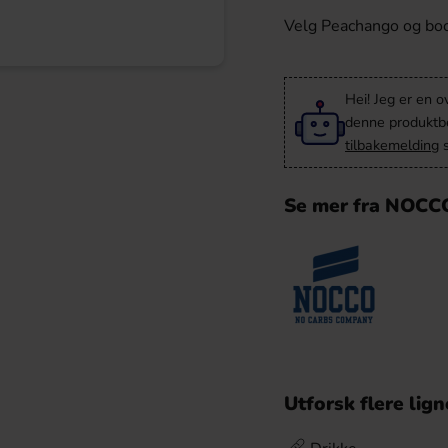
Velg Peachango og boo
Hei! Jeg er en o
denne produktbes
tilbakemelding
s
Se mer fra NOCC
Utforsk flere lig