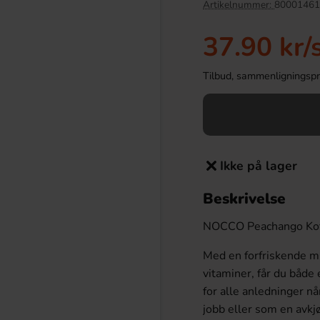
Artikelnummer:
80001461
37.90 kr
/
Tilbud, sammenligningspris
Ikke på lager
Beskrivelse
mac 33cl
Paw Patrol Multipack 240g
NOCCO Peachango Koffei
.90 kr
65.90 kr
Med en forfriskende mi
Köp
vitaminer, får du både
for alle anledninger nå
jobb eller som en avkj