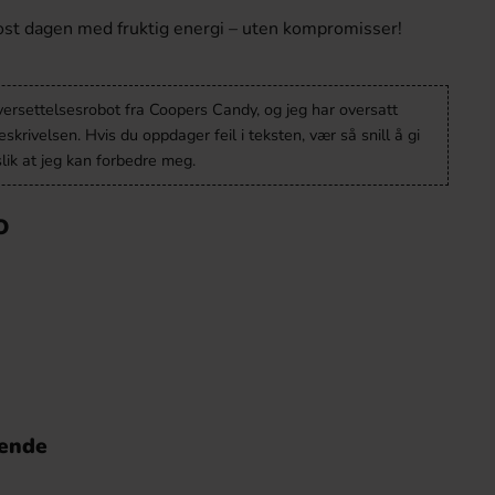
st dagen med fruktig energi – uten kompromisser!
versettelsesrobot fra Coopers Candy, og jeg har oversatt
krivelsen. Hvis du oppdager feil i teksten, vær så snill å gi
lik at jeg kan forbedre meg.
O
nende