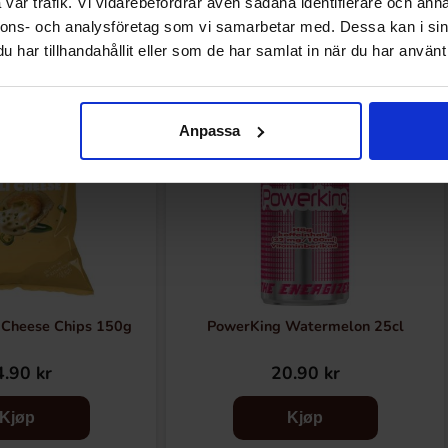
Andre kjøpte også
vår trafik. Vi vidarebefordrar även sådana identifierare och anna
nnons- och analysföretag som vi samarbetar med. Dessa kan i sin
har tillhandahållit eller som de har samlat in när du har använt 
Anpassa
 Cheese Chips 150g
PowerKing Watermelon 25cl
.90 kr
20.90 kr
Kjøp
Kjøp