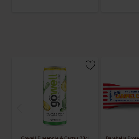
Gowell Pineapple & Cactus 33cl
Barebells Prote