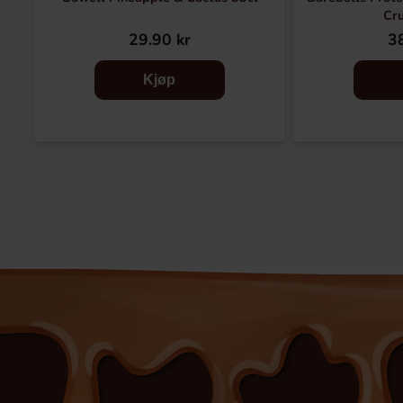
Cr
29.90 kr
38
Kjøp