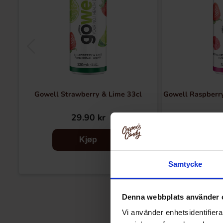
Gowell Strawberry & Lime 33cl
Gowell Raspberry
29.90 kr
28
Kjøp
Samtycke
Denna webbplats använder 
Vi använder enhetsidentifierar