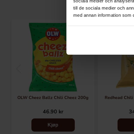
sociala medier och analysera 
till de sociala medier och a
med annan information som du 
OLW Cheez Ballz Chili Cheez 200g
Redhead Chili
46.90 kr
34
Kjøp