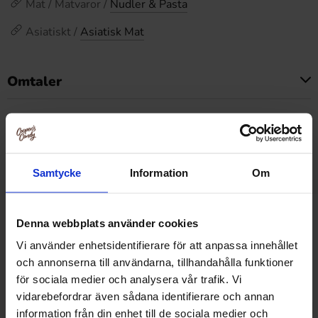
Mat / Matvaror /
Nudler & Pasta
Asiatiskt /
Asiatisk Mat
Omtaler
Dette produktet har ingen anmeldelser
Prishistorikk
Laveste pris de siste 30 dagene er 24.90 kr (2026-08-07)
Samtycke
Information
Om
Relaterte produkter
Denna webbplats använder cookies
Vi använder enhetsidentifierare för att anpassa innehållet
och annonserna till användarna, tillhandahålla funktioner
för sociala medier och analysera vår trafik. Vi
vidarebefordrar även sådana identifierare och annan
information från din enhet till de sociala medier och