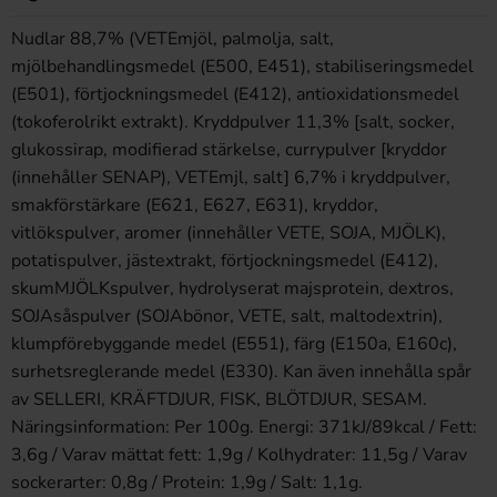
Nudlar 88,7% (VETEmjöl, palmolja, salt,
mjölbehandlingsmedel (E500, E451), stabiliseringsmedel
(E501), förtjockningsmedel (E412), antioxidationsmedel
(tokoferolrikt extrakt). Kryddpulver 11,3% [salt, socker,
glukossirap, modifierad stärkelse, currypulver [kryddor
(innehåller SENAP), VETEmjl, salt] 6,7% i kryddpulver,
smakförstärkare (E621, E627, E631), kryddor,
vitlökspulver, aromer (innehåller VETE, SOJA, MJÖLK),
potatispulver, jästextrakt, förtjockningsmedel (E412),
skumMJÖLKspulver, hydrolyserat majsprotein, dextros,
SOJAsåspulver (SOJAbönor, VETE, salt, maltodextrin),
klumpförebyggande medel (E551), färg (E150a, E160c),
surhetsreglerande medel (E330). Kan även innehålla spår
av SELLERI, KRÄFTDJUR, FISK, BLÖTDJUR, SESAM.
Näringsinformation: Per 100g. Energi: 371kJ/89kcal / Fett:
3,6g / Varav mättat fett: 1,9g / Kolhydrater: 11,5g / Varav
sockerarter: 0,8g / Protein: 1,9g / Salt: 1,1g.