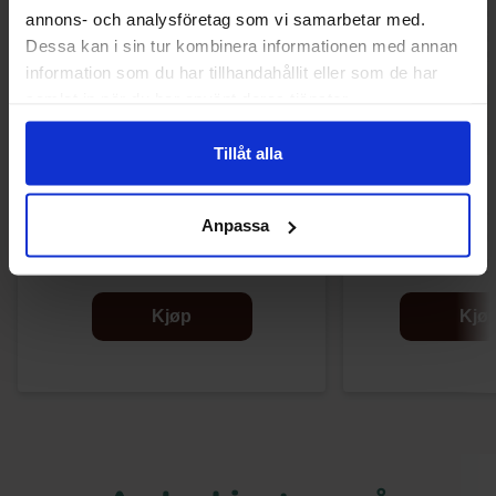
annons- och analysföretag som vi samarbetar med.
Dessa kan i sin tur kombinera informationen med annan
information som du har tillhandahållit eller som de har
samlat in när du har använt deras tjänster.
Tillåt alla
Nissin Demae Ramen Spicy 100g
Nissin Demae Rame
Anpassa
100
24.90 kr
24.90
Kjøp
Kjø