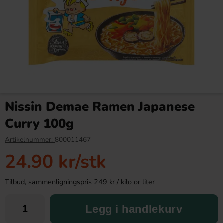
Tupla Double Layer Liquorice
Red Bull Green Drakfrukt 25cl
48g
Nissin Demae Ramen Japanese
19.90 kr
38.90 kr
Curry 100g
Köp
Köp
Artikelnummer:
800011467
24.90 kr
/stk
Tilbud, sammenligningspris 249 kr / kilo or liter
Legg i handlekurv