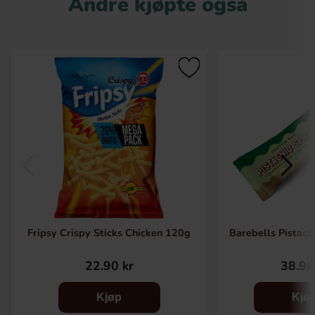
Andre kjøpte også
Fripsy Crispy Sticks Chicken 120g
Barebells Pistach
22.90 kr
38.90
Kjøp
Kjø