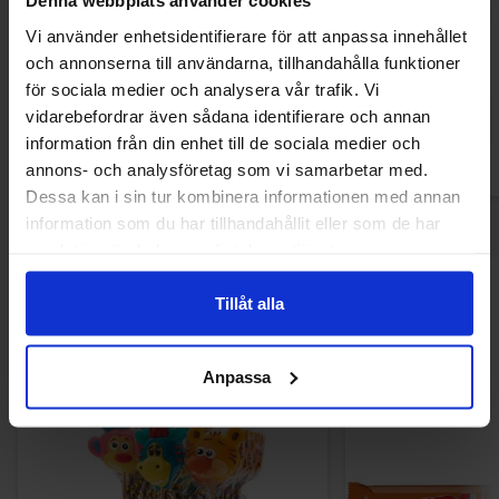
Denna webbplats använder cookies
Anthon Berg Chocolate Treats Mix 112g
Nestle Lion 
Vi använder enhetsidentifierare för att anpassa innehållet
och annonserna till användarna, tillhandahålla funktioner
65.90 kr
14.90
för sociala medier och analysera vår trafik. Vi
vidarebefordrar även sådana identifierare och annan
Kjøp
Kjø
information från din enhet till de sociala medier och
annons- och analysföretag som vi samarbetar med.
Dessa kan i sin tur kombinera informationen med annan
information som du har tillhandahållit eller som de har
samlat in när du har använt deras tjänster.
Andre kjøpte også
Tillåt alla
Anpassa