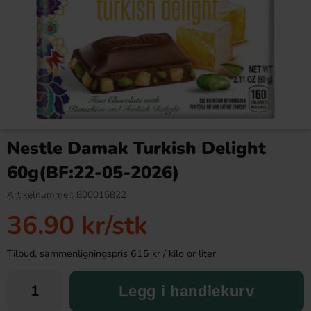
San Pellegrino Melograna &
Polly Röd 130g
Aranicia 33cl
Nestle Damak Turkish Delight
29.90 kr
36.90 kr
60g(BF:22-05-2026)
Köp
Köp
Artikelnummer:
800015822
36.90 kr
/stk
Tilbud, sammenligningspris 615 kr / kilo or liter
Legg i handlekurv