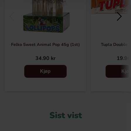
Felko Sweet Animal Pop 45g (1st)
Tupla Double 
34.90 kr
19.90
Kjøp
Kjø
Sist vist