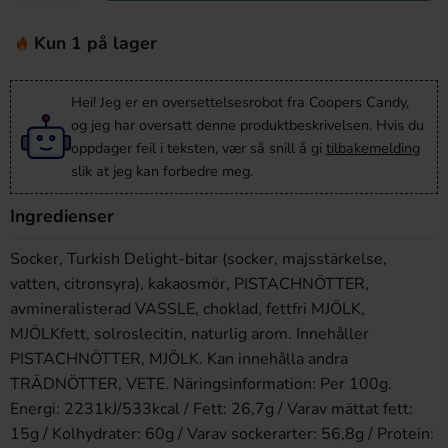
Kun 1 på lager
Hei! Jeg er en oversettelsesrobot fra Coopers Candy,
og jeg har oversatt denne produktbeskrivelsen. Hvis du
oppdager feil i teksten, vær så snill å gi
tilbakemelding
slik at jeg kan forbedre meg.
Ingredienser
Socker, Turkish Delight-bitar (socker, majsstärkelse,
vatten, citronsyra), kakaosmör, PISTACHNÖTTER,
avmineralisterad VASSLE, choklad, fettfri MJÖLK,
MJÖLKfett, solroslecitin, naturlig arom. Innehåller
PISTACHNÖTTER, MJÖLK. Kan innehålla andra
TRÄDNÖTTER, VETE. Näringsinformation: Per 100g.
Energi: 2231kJ/533kcal / Fett: 26,7g / Varav mättat fett:
15g / Kolhydrater: 60g / Varav sockerarter: 56,8g / Protein: