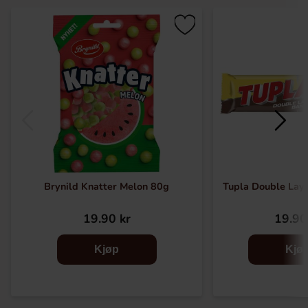
Brynild Knatter Melon 80g
Tupla Double Lay
19.90 kr
19.90
Kjøp
Kjø