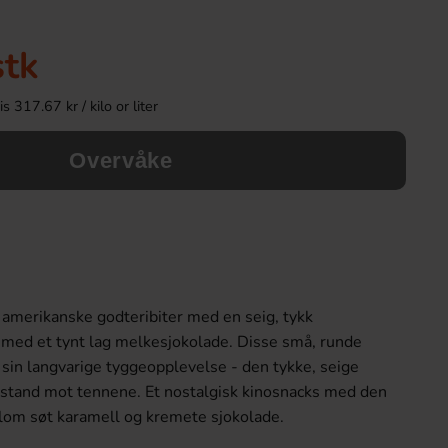
stk
 317.67 kr / kilo or liter
Overvåke
Juicy Drop Gummies & Sour Gel 57g
Daim Mini 
 amerikanske godteribiter med en seig, tykk
26.90 kr
249.90 
 med et tynt lag melkesjokolade. Disse små, runde
r sin langvarige tyggeopplevelse - den tykke, seige
Köp
Köp
tstand mot tennene. Et nostalgisk kinosnacks med den
lom søt karamell og kremete sjokolade.