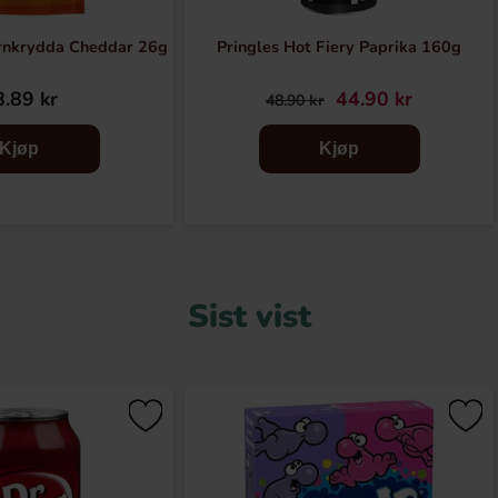
rnkrydda Cheddar 26g
Pringles Hot Fiery Paprika 160g
.89 kr
44.90 kr
48.90 kr
Kjøp
Kjøp
Sist vist