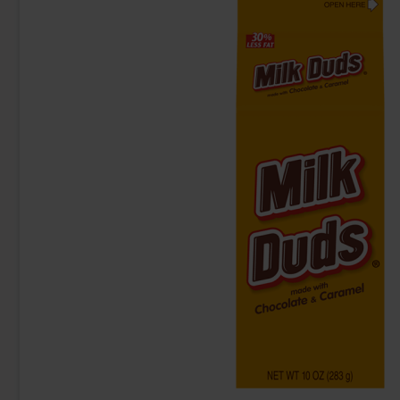
-0%
Walkers Liquorice Toffees 2.5kg
Tyrkisk Pebe
549.90 kr
19.91 k
Köp
Köp