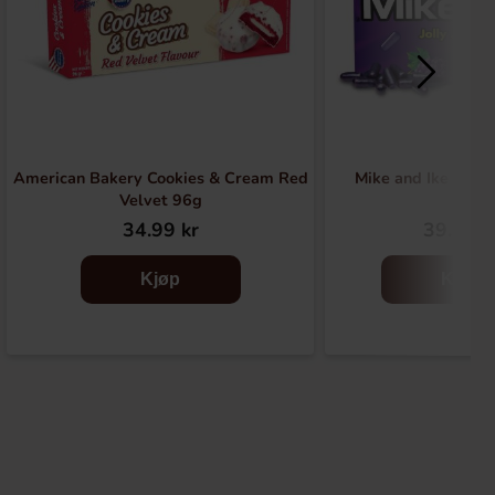
American Bakery Cookies & Cream Red
Mike and Ike Jolly
Velvet 96g
34.99 kr
39.91 k
Kjøp
Kjøp