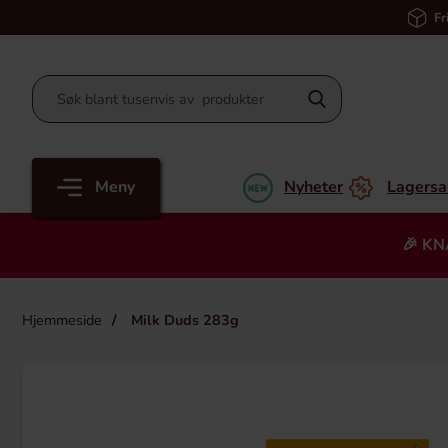
Fr
Meny
Nyheter
Lagersa
🎉 KN
Hjemmeside
Milk Duds 283g