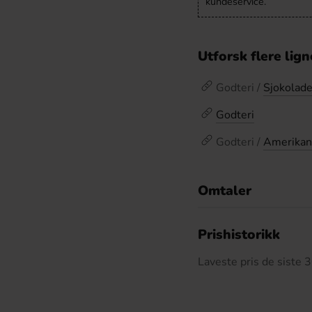
kundeservice.
Utforsk flere lig
Godteri /
Sjokolad
Godteri
Godteri /
Amerikan
Omtaler
De
Prishistorikk
Laveste pris de siste