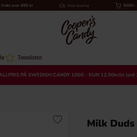
i frakt over 899 kr
5000+ a
Rask levering
lg
Topplisten
ALLPRIS PÅ SWEDISH CANDY 100G - KUN 12,90kr/st (ord 
Milk Duds
Heading