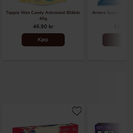
Toppie Wax Candy Astronaut Blåbär
Aroma Supersaltede
40g
46.90 kr
12.90 k
Kjøp
Kjøp