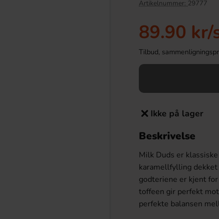
Artikelnummer:
29777
89.90 kr
/
Tilbud, sammenligningspris
Ikke på lager
Beskrivelse
r Super Salty 80g
Sour Busters Triple Slime 45ml (1st)
Milk Duds er klassiske
19.90 kr
24.90 kr
r
karamellfylling dekket
godteriene er kjent fo
Köp
toffeen gir perfekt mo
perfekte balansen mel