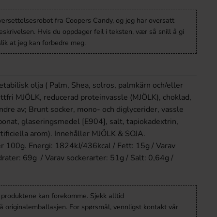
versettelsesrobot fra Coopers Candy, og jeg har oversatt
krivelsen. Hvis du oppdager feil i teksten, vær så snill å gi
lik at jeg kan forbedre meg.
etabilisk olja ( Palm, Shea, solros, palmkärn och/eller
fettfri MJÖLK, reducerad proteinvassle (MJÖLK), choklad,
ndre av; Brunt socker, mono- och diglycerider, vassle
onat, glaseringsmedel [E904], salt, tapiokadextrin,
artificiella arom). Innehåller MJÖLK & SOJA.
r 100g. Energi: 1824kJ/436kcal / Fett: 15g / Varav
drater: 69g / Varav sockerarter: 51g / Salt: 0,64g /
v produktene kan forekomme. Sjekk alltid
 originalemballasjen. For spørsmål, vennligst kontakt vår