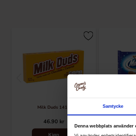
Samtycke
Milk Duds 141g
Milky W
46.90 kr
79
Denna webbplats använder 
Kjøp
Vi använder enhetsidentifierar