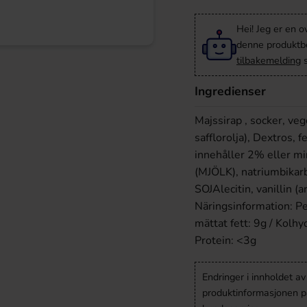
Hei! Jeg er en o
denne produktbes
tilbakemelding
s
Ingredienser
Majssirap , socker, veg
safflorolja), Dextros, 
innehåller 2% eller mi
(MJÖLK), natriumbikarb
SOJAlecitin, vanillin (
Näringsinformation: Pe
mättat fett: 9g / Kolhy
Protein: <3g
Endringer i innholdet a
produktinformasjonen på