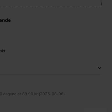
nende
e
skt
tte produktet har ingen anmeldelser
 30 dagene er 89.90 kr (2026-08-08)