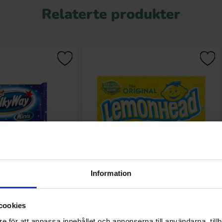
Relaterte produkter
Information
ay Minis 333g
Lemonheads 141g
.90 kr
45.90 kr
cookies
Kjøp
Kjøp
e för att anpassa innehållet och annonserna till användarna, tillh