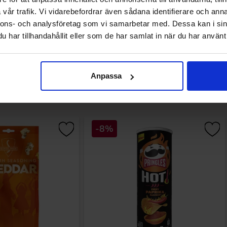
vår trafik. Vi vidarebefordrar även sådana identifierare och anna
nnons- och analysföretag som vi samarbetar med. Dessa kan i sin
har tillhandahållit eller som de har samlat in när du har använt 
Anpassa
Andre kjøpte også
-8%