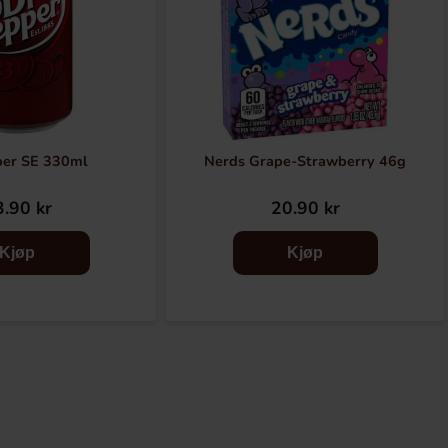
per SE 330ml
Nerds Grape-Strawberry 46g
.90 kr
20.90 kr
Kjøp
Kjøp