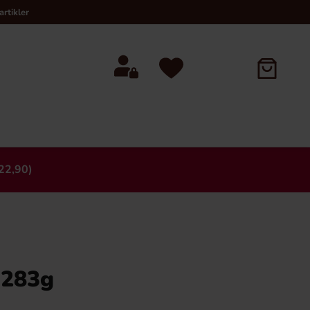
rtikler
22,90)
×
 283g