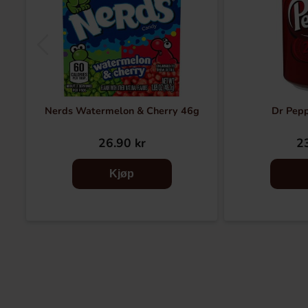
Nerds Watermelon & Cherry 46g
Dr Pep
26.90 kr
23
Kjøp