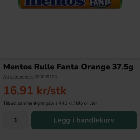
Fonti Di Crodo Citron 33cl
Tajin Chilipulver med lime
142g
Mentos Rulle Fanta Orange 37.5g
30.90 kr
69.90 kr
Artikelnummer:
800009103
16.91 kr
/stk
Köp
Köp
Tilbud, sammenligningspris 445 kr / kilo or liter
Legg i handlekurv