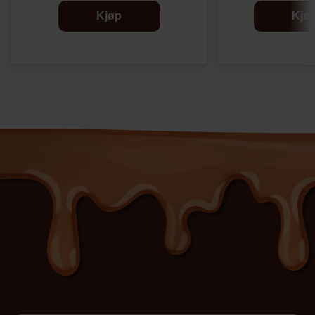
Kjøp
Kjø