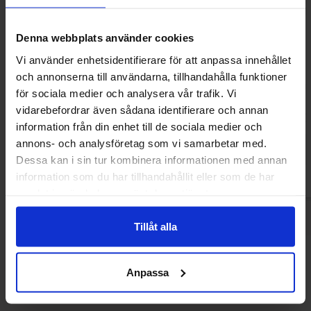
Denna webbplats använder cookies
Vi använder enhetsidentifierare för att anpassa innehållet
och annonserna till användarna, tillhandahålla funktioner
Mentos Rulle Discovery 37.5g
Mentos Rulle Ci
för sociala medier och analysera vår trafik. Vi
vidarebefordrar även sådana identifierare och annan
16.91 kr
29.90
information från din enhet till de sociala medier och
annons- och analysföretag som vi samarbetar med.
Kjøp
Kjø
Dessa kan i sin tur kombinera informationen med annan
information som du har tillhandahållit eller som de har
samlat in när du har använt deras tjänster.
Tillåt alla
Andre kjøpte også
Anpassa