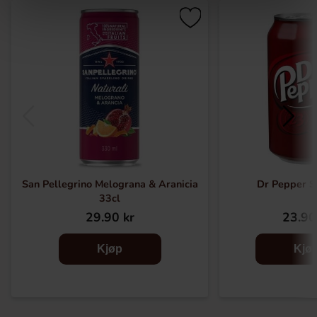
San Pellegrino Melograna & Aranicia
Dr Pepper 
33cl
29.90 kr
23.90
Kjøp
Kjø