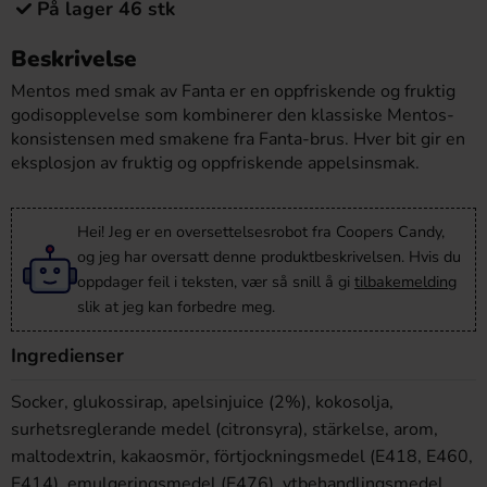
På lager 46 stk
Beskrivelse
Mentos med smak av Fanta er en oppfriskende og fruktig
godisopplevelse som kombinerer den klassiske Mentos-
konsistensen med smakene fra Fanta-brus. Hver bit gir en
eksplosjon av fruktig og oppfriskende appelsinsmak.
Hei! Jeg er en oversettelsesrobot fra Coopers Candy,
og jeg har oversatt denne produktbeskrivelsen. Hvis du
oppdager feil i teksten, vær så snill å gi
tilbakemelding
slik at jeg kan forbedre meg.
Ingredienser
Socker, glukossirap, apelsinjuice (2%), kokosolja,
surhetsreglerande medel (citronsyra), stärkelse, arom,
maltodextrin, kakaosmör, förtjockningsmedel (E418, E460,
E414), emulgeringsmedel (E476), ytbehandlingsmedel