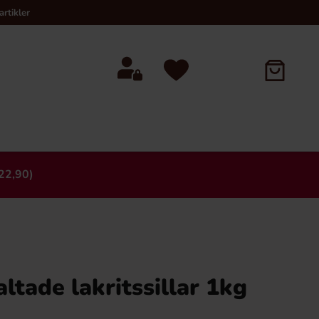
rtikler
22,90)
×
altade lakritssillar 1kg