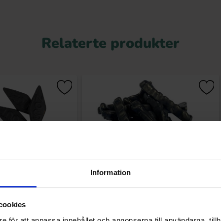
Relaterte produkter
Information
 Salta Diamanter 1kg
Matthijs Slungels 1kg
cookies
e för att anpassa innehållet och annonserna till användarna, tillh