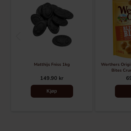
Matthijs Fniss 1kg
Werthers Origi
Bites Cru
149.90 kr
69
Kjøp