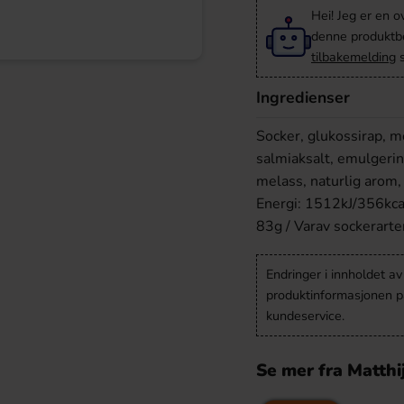
Hei! Jeg er en o
denne produktbes
tilbakemelding
s
Ingredienser
Socker, glukossirap, mo
salmiaksalt, emulgerin
melass, naturlig arom,
Energi: 1512kJ/356kcal 
83g / Varav sockerarter
Endringer i innholdet a
produktinformasjonen på
kundeservice.
Se mer fra Matthi