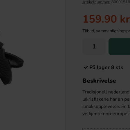
Artikelnummer:
80001516
159.90 kr
Tilbud, sammenligningspris
På lager 8 stk
Beskrivelse
ttcracker Chips Kaviar
Toppie Wax Candy Sköldpadda Äpple
kemacka 150g
40g
Tradisjonell nederland
.90 kr
46.90 kr
lakrisfiskene har en pe
smaksopplevelse. En fa
Köp
velkjente nordeuropeis