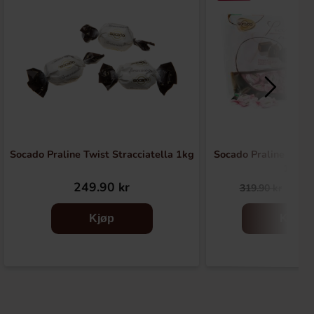
Socado Praline Twist Stracciatella 1kg
Socado Praline Twis
1kg
249.90 kr
299
319.90 kr
Kjøp
Kjøp