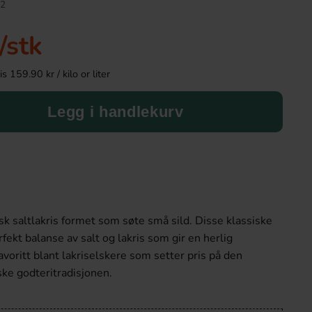
2
-15%
/stk
 159.90 kr / kilo or liter
Legg i handlekurv
Monster Energy Juiced Rio Punch 500ml
Red Bull Green Dra
x 24st
sk saltlakris formet som søte små sild. Disse klassiske
749.90 kr
38.90 k
885.60 kr
rfekt balanse av salt og lakris som gir en herlig
voritt blant lakriselskere som setter pris på den
Köp
Köp
ke godteritradisjonen.