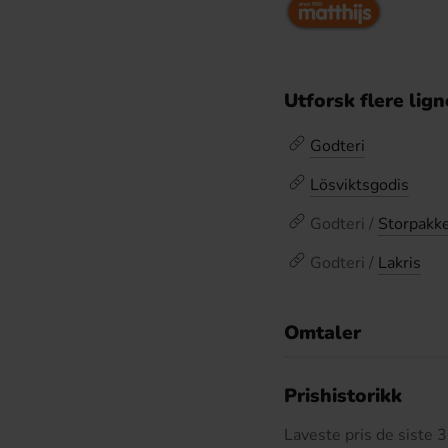
Utforsk flere lig
Godteri
Lösviktsgodis
Godteri /
Storpakk
Godteri /
Lakris
Omtaler
De
Prishistorikk
Laveste pris de siste