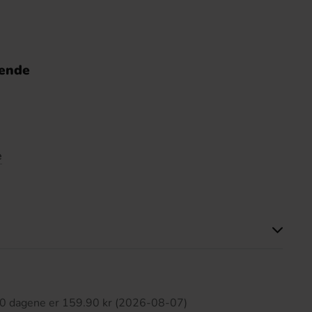
nende
e
tte produktet har ingen anmeldelser
 30 dagene er 159.90 kr (2026-08-07)