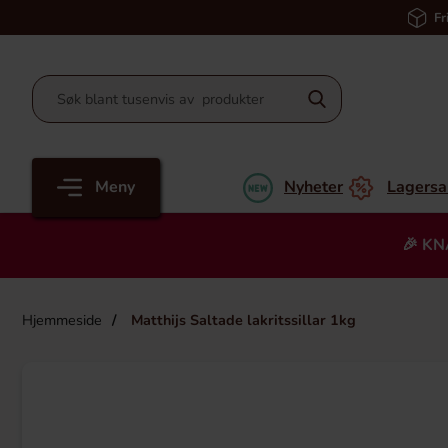
Fr
Meny
Nyheter
Lagersa
🎉 KN
Hjemmeside
Matthijs Saltade lakritssillar 1kg