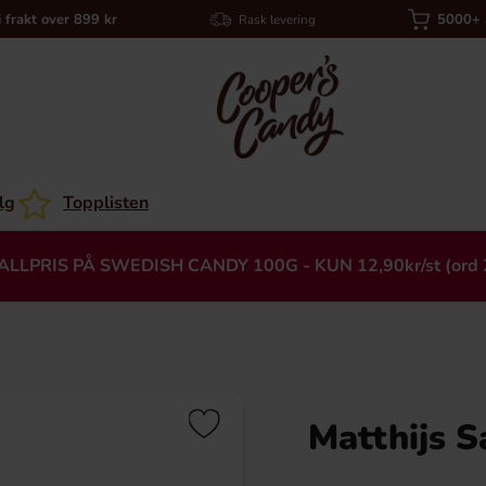
i frakt over 899 kr
5000+ a
Rask levering
lg
Topplisten
ALLPRIS PÅ SWEDISH CANDY 100G - KUN 12,90kr/st (ord 
Matthijs S
Heading