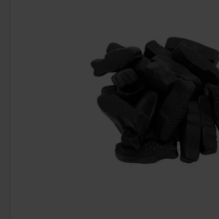
Ny!
Nerds Gummy Clusters Fruits 113g
Ronny & Ragge Bu
& Knäc
46.90 kr
36
Köp
Köp