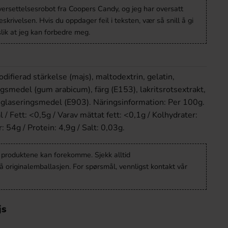
versettelsesrobot fra Coopers Candy, og jeg har oversatt
krivelsen. Hvis du oppdager feil i teksten, vær så snill å gi
lik at jeg kan forbedre meg.
difierad stärkelse (majs), maltodextrin, gelatin,
gsmedel (gum arabicum), färg (E153), lakritsrotsextrakt,
 glaseringsmedel (E903). Näringsinformation: Per 100g.
/ Fett: <0,5g / Varav mättat fett: <0,1g / Kolhydrater:
: 54g / Protein: 4,9g / Salt: 0,03g.
v produktene kan forekomme. Sjekk alltid
 originalemballasjen. For spørsmål, vennligst kontakt vår
js