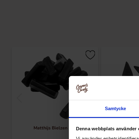
Samtycke
Matthijs Bielzen 1kg
Matthijs Stora
Denna webbplats använder 
Vi använder enhetsidentifierar