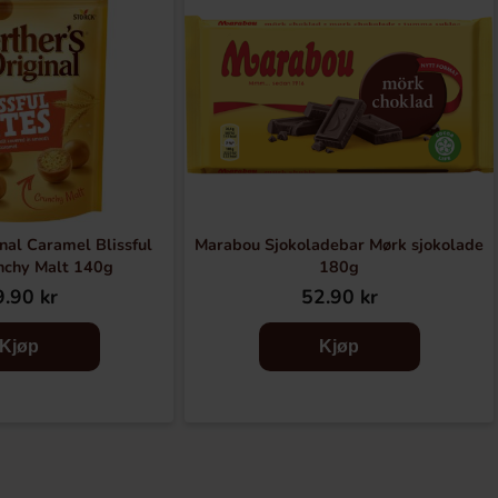
nal Caramel Blissful
Marabou Sjokoladebar Mørk sjokolade
nchy Malt 140g
180g
.90 kr
52.90 kr
Kjøp
Kjøp